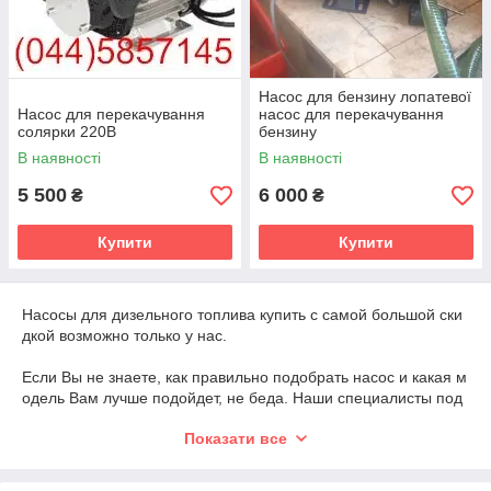
Насос для бензину лопатевої
Насос для перекачування
насос для перекачування
солярки 220В
бензину
В наявності
В наявності
5 500
6 000
₴
₴
Купити
Купити
Насосы для дизельного топлива купить с самой большой ски
дкой возможно только у нас.
Если Вы не знаете, как правильно подобрать насос и какая м
одель Вам лучше подойдет, не беда. Наши специалисты под
берут вам безусловно подходящий для ваших задач насос дл
Показати все
я дизельного топлива.
В результате, с помощью такого оборудования для перекачк
и дизеля вы с легкостью сможете перекачать или же заправи