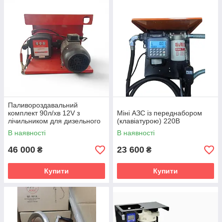
Паливороздавальний
комплект 90л/хв 12V з
Міні АЗС із переднабором
лічильником для дизельного
(клавіатурою) 220В
пального
В наявності
В наявності
46 000
23 600
₴
₴
Купити
Купити