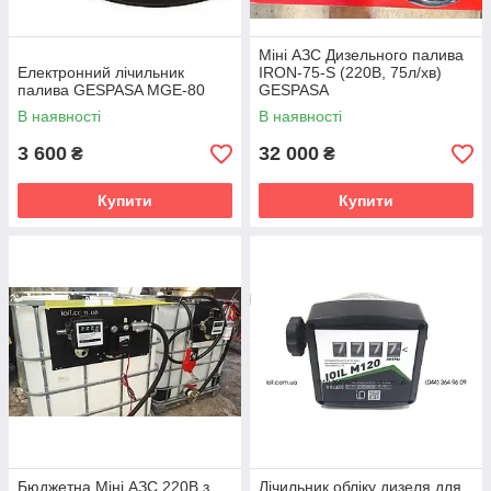
Міні АЗС Дизельного палива
Електронний лічильник
IRON-75-S (220В, 75л/хв)
палива GESPASA MGE-80
GESPASA
В наявності
В наявності
3 600
32 000
₴
₴
Купити
Купити
Бюджетна Міні АЗС 220В з
Лічильник обліку дизеля для