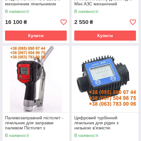
механічним лічильником
Міні АЗС механічний
В наявності
В наявності
16 100
2 550
₴
₴
Купити
Купити
Паливозаправний пістолет -
Цифровий турбінний
лічильник для заправки
лічильник для рідин з
паливом Пістолет з
низькою в'язкістю
електронним лічильником
В наявності
В наявності