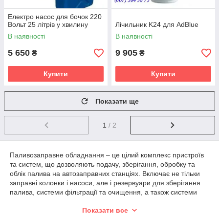
Електро насос для бочок 220
Вольт 25 літрів у хвилину
Лічильник K24 для AdBlue
В наявності
В наявності
5 650
9 905
₴
₴
Купити
Купити
Показати ще
1
/ 2
Паливозаправне обладнання – це цілий комплекс пристроїв
та систем, що дозволяють подачу, зберігання, обробку та
облік палива на автозаправних станціях. Включає не тільки
заправні колонки і насоси, але і резервуари для зберігання
палива, системи фільтрації та очищення, а також системи
безпеки.
Показати все
Одним із основних компонентів паливозаправного