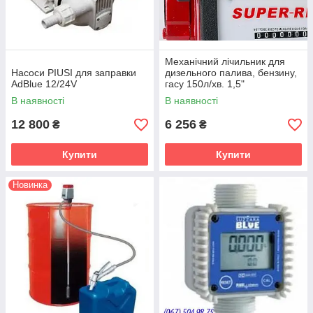
Механічний лічильник для
Насоси PIUSI для заправки
дизельного палива, бензину,
AdBlue 12/24V
гасу 150л/хв. 1,5"
В наявності
В наявності
12 800
6 256
₴
₴
Купити
Купити
Новинка