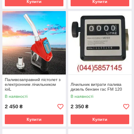
Купити
Купити
Паливозаправний пістолет з
електронним лічильником
Лічильник витрати палива
ioiL
дизель бензин гас FM 120
В наявності
В наявності
2 450
2 350
₴
₴
Купити
Купити