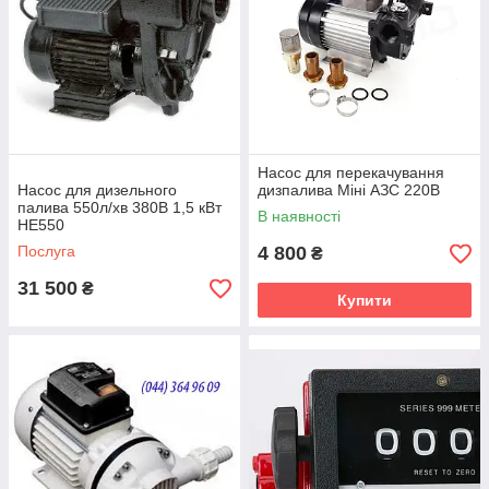
Насос для перекачування
Насос для дизельного
дизпалива Міні АЗС 220В
палива 550л/хв 380В 1,5 кВт
В наявності
HE550
Послуга
4 800
₴
31 500
₴
Купити