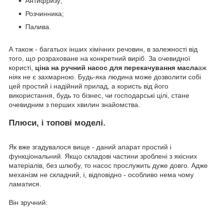
Антифризу;
Розчинника;
Палива.
А також - багатьох інших хімічних речовин, в залежності від
того, що розраховане на конкретний виріб. За очевидної
користі,
ціна на ручний насос для перекачування масла
аж
ніяк не є захмарною. Будь-яка людина може дозволити собі
цей простий і надійний прилад, а користь від його
використання, будь то бізнес, чи господарські цілі, стане
очевидним з перших хвилин знайомства.
Плюси, і топові моделі
.
Як вже згадувалося вище - даний апарат простий і
функціональний. Якщо складові частини зроблені з якісних
матеріалів, без шлюбу, то насос прослужить дуже довго. Адже
механізм не складний, і, відповідно - особливо нема чому
ламатися.
Він зручний: