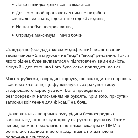
Легко і швидко кріпиться і знімається;
Для того, щоб працювати з ним не потрібно
спеціальних знань, і достатньо однієї людини;
Не потребує настроювання;
Отримує максимум ПММ з бочки.
Стандартно (без додаткових модифікацій), влаштований
таким чином - 2 патрубка - на "вхід" і "вихід" речовини. Той, з
якого рідина буде виливатися у підготовлену вами ємність,
зігнутий - для того, що його було легко приладити до неї.
Між патрубками, всередині корпусу, що знаходиться поршень
і система клапанів, що функціонують за рахунок тиску
створюваного користувачем. Воно проводиться
безпосереднім натисканням на рукоять. Крім того, присутній
затискач кріплення для фіксації на бочці.
Цікава деталь - напрямок руху рідини безпосередньо
залежить від того, в яку сторону ви рухаєте рукоятку. Таким
чином, ви маєте можливість не тільки викачувати ПММ з
бочки, але і заливати його назад, навіть не змінюючи
положення пристрою.