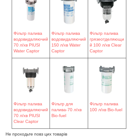
Фільтр палива
Фільтр палива
Фільтр палива
водовидаляючий
водовидаляючий
грязеотделяющи
70 л/хв PIUSI
150 л/хв Water
й 100 л/хв Clear
Water Сaptor
Сaptor
Captor
Фільтр палива
Фільтр для
Фільтр палива
водовидаляючий
палива-70 л/хв
100 л/хв Bio-fuel
70 л/хв PIUSI
Bio-fuel
Clear Captor
Не проходьте повз цих товарів