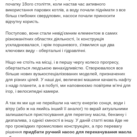
початку 18ого століття, коли настав час активного
використання парових котлів, а воду почали піднімати з все
більш глибоких свердловин, насоси почали приносити
відчутну користь.
Поступово, вони стали невід'ємним елементом в самих
різноманітних областях діяльності, їх конструкція
ускладнювалася, і крім поршневого, з'явилися ще два
ключових виду - обертальні і гідравлічні.
Ніщо не стоїть на місці, і в першу чергу колесо прогресу,
обертається людською винахідливістю. Створювалося все
більше нових вузькоспеціалізованих моделей, призначених
для різних цілей. У наші дні, величезні машини качають нафту
з надр планети, а в побуті, ми наповнюємо повітрям м'ячі для
ігор, і велосипедні камери.
А так як ми ще не перейшли на чисту енергію сонця, води і
вітру (або ж на якийсь інший її аналог) то вкрай актуальними
залишаються пристосування для перегону масла, бензину і
дизпалива, з однієї ємності в іншу. У даній статті мова йде не
про громіздких промислових конструкціях, а про перевагу
рішення
придбати ручний насос для перекачування масла