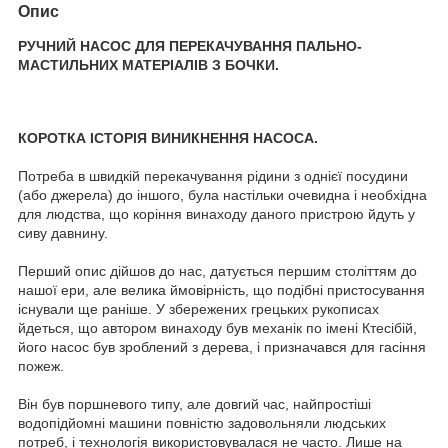
Опис
РУЧНИЙ НАСОС ДЛЯ ПЕРЕКАЧУВАННЯ ПАЛЬНО-
МАСТИЛЬНИХ МАТЕРІАЛІВ З БОЧКИ.
КОРОТКА ІСТОРІЯ ВИНИКНЕННЯ НАСОСА.
Потреба в швидкій перекачування рідини з однієї посудини
(або джерела) до іншого, була настільки очевидна і необхідна
для людства, що коріння винаходу даного пристрою йдуть у
сиву давнину.
Перший опис дійшов до нас, датується першим століттям до
нашої ери, але велика ймовірність, що подібні пристосування
існували ще раніше. У збережених грецьких рукописах
йдеться, що автором винаходу був механік по імені Ктесібій,
його насос був зроблений з дерева, і призначався для гасіння
пожеж.
Він був поршневого типу, але довгий час, найпростіші
водопідйомні машини повністю задовольняли людських
потреб, і технологія використовувалася не часто. Лише на