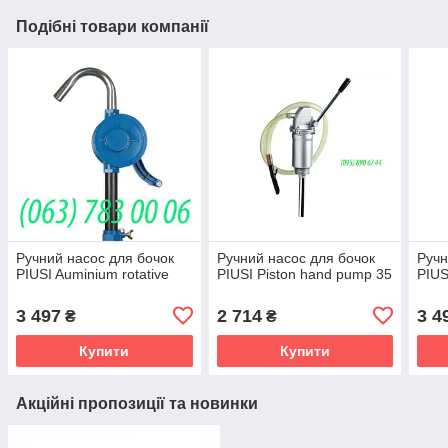
Подібні товари компанії
Ручний насос для бочок
Ручний насос для бочок
Ручн
PIUSI Auminium rotative
PIUSI Piston hand pump 35
PIUS
3 497
2 714
3 4
₴
₴
Купити
Купити
Акційні пропозиції та новинки