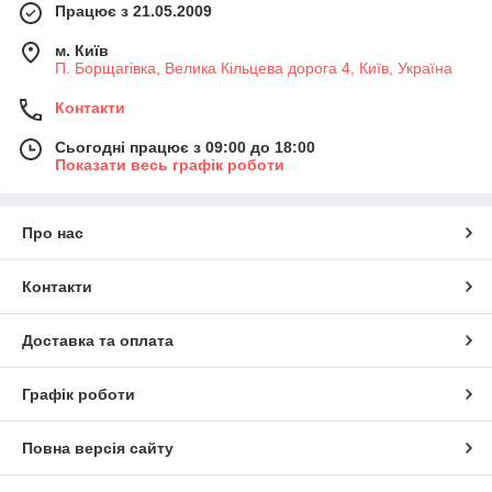
невеликих підприємств, так і для великих виробничих
Працює з 21.05.2009
комплексів, паливних баз та корпоративних АЗС.
м. Київ
🚀 Асортимент обладнання PIUSI
П. Борщагівка, Велика Кільцева дорога 4, Київ, Україна
У нашому каталозі представлені:
Контакти
⛽ паливні насоси для дизельного пального;
Сьогодні працює з 09:00 до 18:00
🔥 насоси для бензину (ATEX);
Показати весь графік роботи
🛢️ насоси для моторної та трансмісійної оливи;
💧 обладнання для AdBlue®;
Про нас
📊 електронні та механічні лічильники витрати;
🚛 міні-АЗС та паливороздавальні комплекси;
Контакти
🏭 паливороздавальні колонки;
🧹 системи фільтрації дизельного пального;
Доставка та оплата
🔫 автоматичні паливні пістолети;
🧰 котушки для шлангів;
Графік роботи
📦 комплектуючі та запасні частини.
Повна версія сайту
Усе обладнання PIUSI розроблене для інтенсивної
експлуатації та широко використовується у сільському