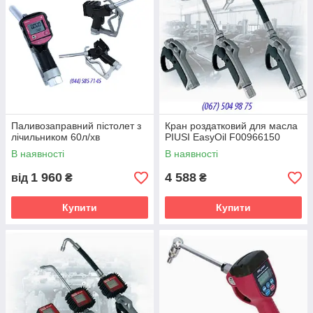
Паливозаправний пістолет з
Кран роздатковий для масла
лічильником 60л/хв
PIUSI EasyOil F00966150
В наявності
В наявності
1 960
4 588
від
₴
₴
Купити
Купити