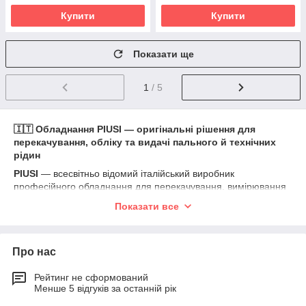
Купити
Купити
Показати ще
1
/ 5
🇮🇹 Обладнання PIUSI — оригінальні рішення для
перекачування, обліку та видачі пального й технічних
рідин
PIUSI
— всесвітньо відомий італійський виробник
професійного обладнання для перекачування, вимірювання
та контролю пального, мастил і технічних рідин. Заснована у
Показати все
1953 році компанія вже понад 70 років розробляє інноваційні
рішення для аграрного сектору, промисловості, транспорту,
автосервісів, логістики та корпоративних автопарків.
Про нас
Компанія
ABVSTROY
пропонує широкий асортимент
оригінального обладнання PIUSI
, яке поєднує італійську
Рейтинг не сформований
якість, високу надійність, сучасні технології та тривалий
Менше 5 відгуків за останній рік
ресурс роботи. Наш каталог містить рішення як для