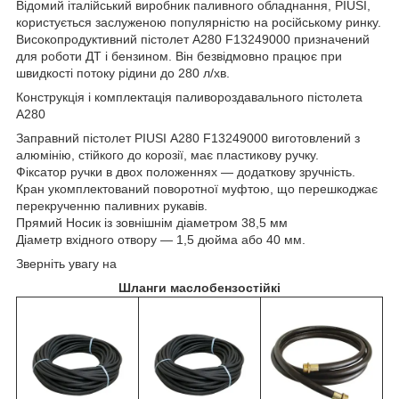
Відомий італійський виробник паливного обладнання, PIUSI,
користується заслуженою популярністю на російському ринку.
Високопродуктивний пістолет А280 F13249000 призначений
для роботи ДТ і бензином. Він безвідмовно працює при
швидкості потоку рідини до 280 л/хв.
Конструкція і комплектація паливороздавального пістолета
A280
Заправний пістолет PIUSI А280 F13249000 виготовлений з
алюмінію, стійкого до корозії, має пластикову ручку.
Фіксатор ручки в двох положеннях — додаткову зручність.
Кран укомплектований поворотної муфтою, що перешкоджає
перекрученню паливних рукавів.
Прямий Носик із зовнішнім діаметром 38,5 мм
Діаметр вхідного отвору — 1,5 дюйма або 40 мм.
Зверніть увагу на
Шланги маслобензостійкі