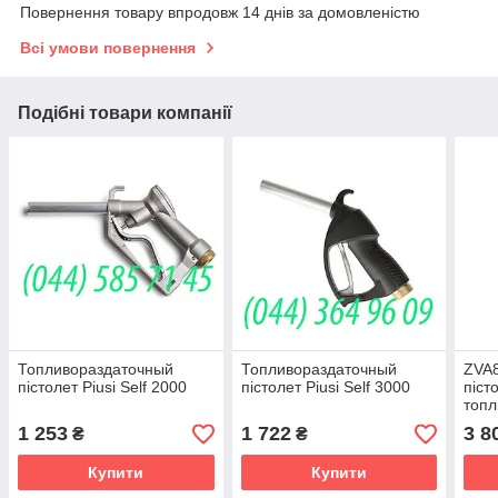
Повернення товару впродовж 14 днів за домовленістю
Всі умови повернення
Подібні товари компанії
Топливораздаточный
Топливораздаточный
ZVA8
пістолет Piusi Self 2000
пістолет Piusi Self 3000
піст
топл
1 253
1 722
3 8
₴
₴
Купити
Купити