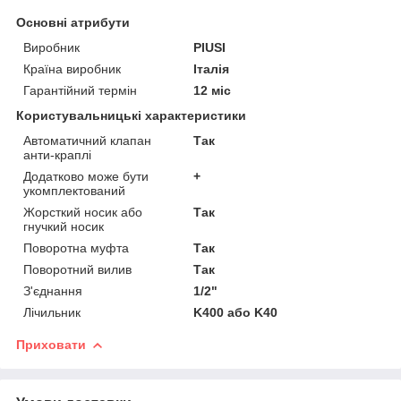
Основні атрибути
Виробник
PIUSI
Країна виробник
Італія
Гарантійний термін
12 міс
Користувальницькі характеристики
Автоматичний клапан
Так
анти-краплі
Додатково може бути
+
укомплектований
Жорсткий носик або
Так
гнучкий носик
Поворотна муфта
Так
Поворотний вилив
Так
З'єднання
1/2"
Лічильник
K400 або K40
Приховати