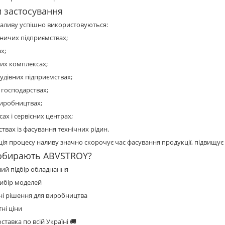
и застосування
наливу успішно використовуються:
ничих підприємствах;
ах;
них комплексах;
дівних підприємствах;
 господарствах;
 виробництвах;
сах і сервісних центрах;
ствах із фасування технічних рідин.
ія процесу наливу значно скорочує час фасування продукції, підвищує 
обирають ABVSTROY?
ий підбір обладнання
вибір моделей
ні рішення для виробництва
ні ціни
тавка по всій Україні 🚚