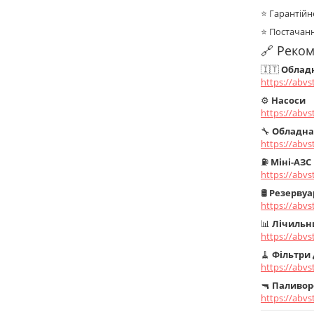
⭐ Гарантійн
⭐ Постачанн
🔗 Реко
🇮🇹
Обладн
https://abv
⚙️
Насоси
https://abv
🔧
Обладна
https://abv
⛽
Міні-АЗС
https://abv
🛢️
Резервуа
https://abv
📊
Лічильн
https://abvs
🧹
Фільтри 
https://abvs
🔫
Паливор
https://abvs