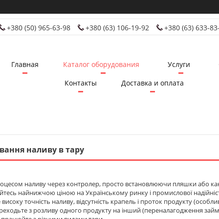
+380 (50) 965-63-98
+380 (63) 106-19-92
+380 (63) 633-83
Главная
Каталог оборудования
Услуги
Контакты
Доставка и оплата
вання наливу в тару
роцесом наливу через контролер, просто встановлюючи пляшки або кан
йтесь найнижчою ціною на Українському ринку і промислової надійні
е високу точність наливу, відсутність крапель і проток продукту (особли
реходьте з розливу одного продукту на інший (переналагодження займ
 працюйте з різними видами тари