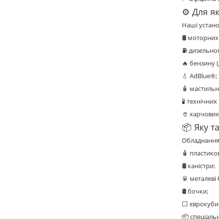
⚙️ Для я
Наші устано
🛢️ моторних
⛽ дизельно
🔥 бензину 
💧 AdBlue®;
🧴 мастильн
🧪 технічних 
🥤 харчових
📦 Яку 
Обладнання
🧴 пластико
🛢️ каністри;
🥫 металеві 
🛢️ бочки;
⬜ єврокуби 
📦 спеціаль