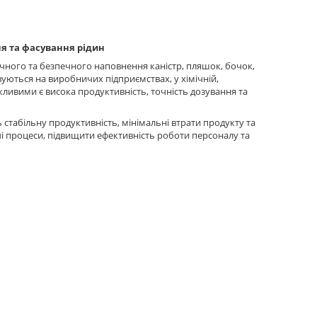
ня та фасування рідин
чного та безпечного наповнення каністр, пляшок, бочок,
уються на виробничих підприємствах, у хімічній,
ажливими є висока продуктивність, точність дозування та
ь стабільну продуктивність, мінімальні втрати продукту та
 процеси, підвищити ефективність роботи персоналу та