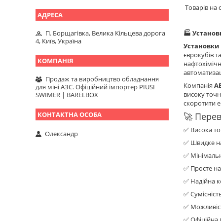
🏭 Установ
П. Борщагівка, Велика Кільцева дорога
4, Київ, Україна
Установки 
єврокубів т
нафтохімічн
автоматизац
Продаж та виробництво обладнання
Компанія
A
для міні АЗС. Офіційний імпортер PIUSI
високу точн
SWIMER | BARELBOX
скоротити е
🚀 Перев
✅ Висока то
Олександр
✅ Швидке на
✅ Мінімальн
✅ Просте н
✅ Надійна к
✅ Сумісніст
✅ Можливіс
✅ Офіційна г