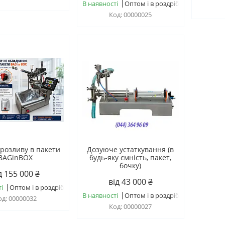
В наявності
Оптом і в роздріб
00000025
 розливу в пакети
Дозуюче устаткування (в
BAGinBOX
будь-яку ємність, пакет,
бочку)
д 155 000 ₴
від 43 000 ₴
і
Оптом і в роздріб
В наявності
Оптом і в роздріб
00000032
00000027