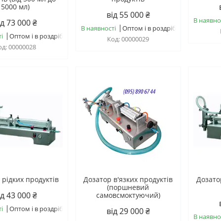
5000 мл)
від 55 000 ₴
В наявно
ід 73 000 ₴
В наявності
Оптом і в роздріб
і
Оптом і в роздріб
00000029
00000028
 рідких продуктів
Дозатор в'язких продуктів
Дозато
(поршневий
ід 43 000 ₴
самовсмоктуючий)
і
Оптом і в роздріб
від 29 000 ₴
В наявно