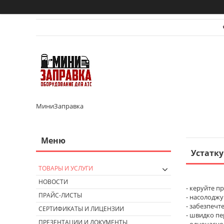
МиниЗаправка
Устатку
ТОВАРЫ И УСЛУГИ
НОВОСТИ
- керуйте п
ПРАЙС-ЛИСТЫ
- насолоджу
- забезпечт
СЕРТИФИКАТЫ И ЛИЦЕНЗИИ
- швидко пе
ПРЕЗЕНТАЦИИ И ДОКУМЕНТЫ
- одночасно