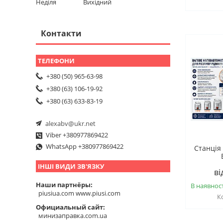
Неділя
Вихідний
Контакти
+380 (50) 965-63-98
+380 (63) 106-19-92
+380 (63) 633-83-19
alexabv@ukr.net
Viber +380977869422
WhatsApp +380977869422
Станція
ІНШІ ВИДИ ЗВ'ЯЗКУ
ві
Наши партнёры
В наявност
piusiua.com www.piusi.com
Официальный сайт
минизаправка.com.ua