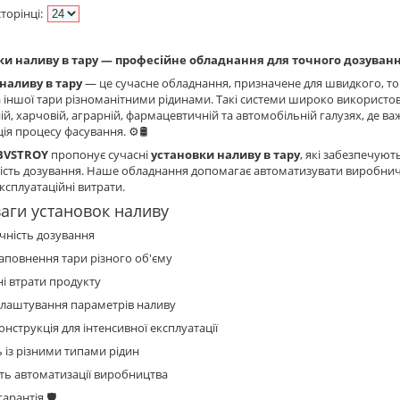
ки наливу в тару — професійне обладнання для точного дозуван
наливу в тару
— це сучасне обладнання, призначене для швидкого, то
а іншої тари різноманітними рідинами. Такі системи широко використов
ій, харчовій, аграрній, фармацевтичній та автомобільній галузях, де в
ія процесу фасування. ⚙️🛢️
BVSTROY
пропонує сучасні
установки наливу в тару
, які забезпечуют
ість дозування. Наше обладнання допомагає автоматизувати виробничі
ксплуатаційні витрати.
аги установок наливу
чність дозування
повнення тари різного об'єму
і втрати продукту
алаштування параметрів наливу
онструкція для інтенсивної експлуатації
ь із різними типами рідин
ть автоматизації виробництва
арантія 🛡️