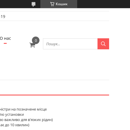
Кошик
-19
О нас
істри на позначене місце
стю установки
во важливо для в'язких рідин)
ає до 10 хвилин)