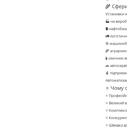
🌾 Сфер
Установки 
🏭 на вироб
🛢️ нафтобаз
🚛 логістич
⚙️ машинобу
🌾 аграрних
🧪 хімічних
🚗 автосерві
🧴 підприєм
Автоматизац
⭐ Чому 
⭐ Професійн
⭐ Великий 
⭐ Комплекс
⭐ Конкурент
⭐ Швидка дос