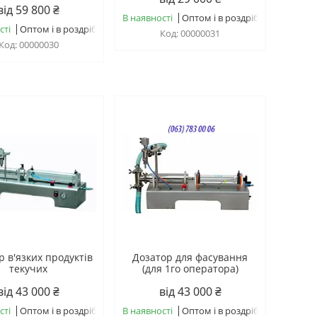
від 59 800 ₴
В наявності
Оптом і в роздріб
сті
Оптом і в роздріб
00000031
00000030
р в'язких продуктів
Дозатор для фасування
текучих
(для 1го оператора)
від 43 000 ₴
від 43 000 ₴
сті
Оптом і в роздріб
В наявності
Оптом і в роздріб