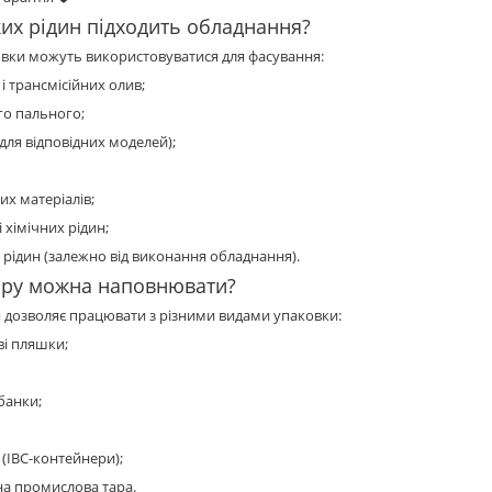
ких рідин підходить обладнання?
вки можуть використовуватися для фасування:
 і трансмісійних олив;
го пального;
(для відповідних моделей);
их матеріалів;
і хімічних рідин;
 рідин (залежно від виконання обладнання).
тару можна наповнювати?
 дозволяє працювати з різними видами упаковки:
ві пляшки;
банки;
(IBC-контейнери);
на промислова тара.