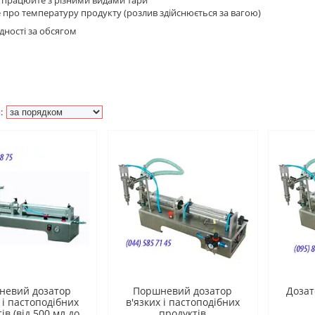
е про температуру продукту (розлив здійснюється за вагою)
ідності за обсягом
невий дозатор
Поршневий дозатор
Дозат
 і пастоподібних
в'язких і пастоподібних
ів (від 500 мл до
продуктів