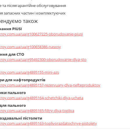
е та післягарантійне обслуговування
я запасних частин і комплектуючих
мендуємо також
ання PIUSI
stroy.com.ua/ua/g100627225-oborudovanie-piusi
stroy.com.ua/ua/g100658386-nasosy
ння для СТО
stroy.com.ua/ua/g95492300-oborudovanie-dlya-sto
stroy.com.ua/ua/g4895155-mini-azs
ри для нафтопродуктів
stroy.com.ua/ua/g4895157-rezervuary-dlya-nefteproduktov
ики пального
troy.com.ua/ua/g4895164-schetchiki-dlya-ucheta
для пального
troy.com.ua/ua/g4895165-filtry-dlya-topliva
оздавальні пістолети
troy.com.ua/ua/g4895163-toplivorazdatochnye-pistolety