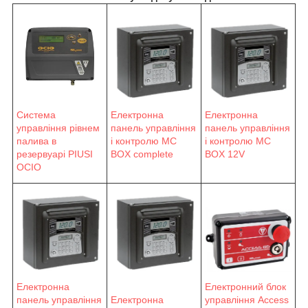
Система
Електронна
Електронна
управління рівнем
панель управління
панель управління
палива в
і контролю MC
і контролю MC
резервуарі PIUSI
BOX complete
BOX 12V
OCIO
Електронна
Електронний блок
панель управління
Електронна
управління Access