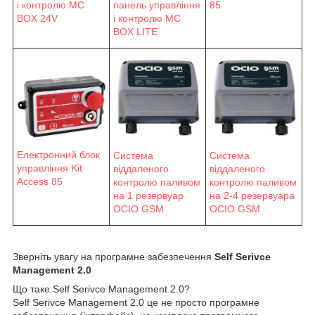
і контролю MC
панель управління
85
BOX 24V
і контролю MC
BOX LITE
Електронний блок
Система
Система
управління Kit
віддаленого
віддаленого
Access 85
контролю паливом
контролю паливом
на 1 резервуар
на 2-4 резервуара
OCIO GSM
OCIO GSM
Зверніть увагу на програмне забезпечення
Self Serivce
Management 2.0
Що таке Self Serivce Management 2.0?
Self Serivce Management 2.0 це не просто програмне