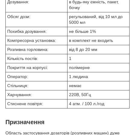
Дозування:
в будь-яку ємність, пакет,
бочку
Обсяг дози:
регульований, від 10 мл до
5000 мл
Похибка дозування:
не більше 1%
Компресорна установка:
в комплект не входить
Розливна горловина:
від 8 до 20 мм
Кількість постів:
1
Покриття на корпусі:
полімерне
Оператор:
1 людина
Стільниця:
немає
Харчування:
220В, 50Гц
Стиснене повітря:
4 атм. / 100 л./год
Призначення
Область застосування дозаторів (розливних машин) дуже