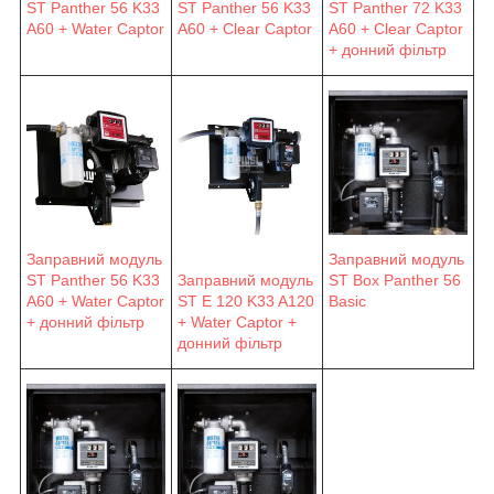
ST Panther 56 K33
ST Panther 56 K33
ST Panther 72 K33
A60 + Water Captor
A60 + Clear Captor
A60 + Clear Captor
+ донний фільтр
Заправний модуль
Заправний модуль
ST Panther 56 K33
Заправний модуль
ST Box Panther 56
A60 + Water Captor
ST E 120 K33 A120
Basic
+ донний фільтр
+ Water Captor +
донний фільтр