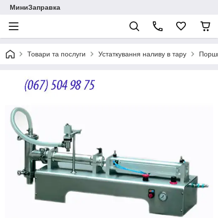
МиниЗаправка
Товари та послуги
Устаткування наливу в тару
Поршн