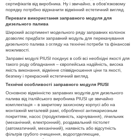
сертифікатів від виробника. Ну і звичайно, в обов'язковому
порядку потрібно відзначити відмінний естетичний вигляд.
Переваги використання заправного модуля для
дизельного палива
Широкий асортимент модельного ряду заправних колонок
дозволяє придбати заправний модуль для перекачування
дизельного палива з огляду на технічні потреби та фінансові
можливості.
Заправні модулі PIUSI поєднує в собі всі необхідні якості для
такого роду обладнання – європейська надійність, висока
якість виконання, відмінне співвідношення ціни та якості,
безпеку і прекрасний естетичний вигляд.
Технічні особливості заправного модуля PIUSI
Основною відмінністю заправних модулів для дизельного
палива від італійського виробника PIUSI це звичайно
комплектація – в закритому захисному корпусі або на
монтажній металевій рамі, обробленої антикариозным
покриттям, насос (продуктивність, харчування), лічильник
(механічний, електронний), роздавальний пістолет
(автоматичний, механічний), наявність або відсутність
фільтрів грубого очищення, водоотделяющие,