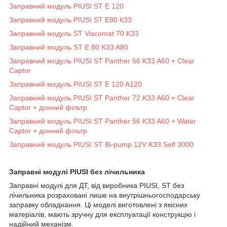
Заправний модуль PIUSI ST E 120
Заправний модуль PIUSI ST E80 К33
Заправний модуль ST Viscomat 70 K33
Заправний модуль ST E 80 K33 A80
Заправний модуль PIUSI ST Panther 56 K33 A60 + Clear
Captor
Заправний модуль PIUSI ST E 120 A120
Заправний модуль PIUSI ST Panther 72 K33 A60 + Clear
Captor + донний фільтр
Заправний модуль PIUSI ST Panther 56 K33 A60 + Water
Captor + донний фільтр
Заправний модуль PIUSI ST Bi-pump 12V K33 Self 3000
Заправні модулі PIUSI без лічильника
Заправні модулі для ДТ, від виробника PIUSI, ST без
лічильника розраховані лише на внутрішньогосподарську
заправку обладнання. Ці моделі виготовлені з якісних
матеріалів, мають зручну для експлуатації конструкцію і
надійний механізм.