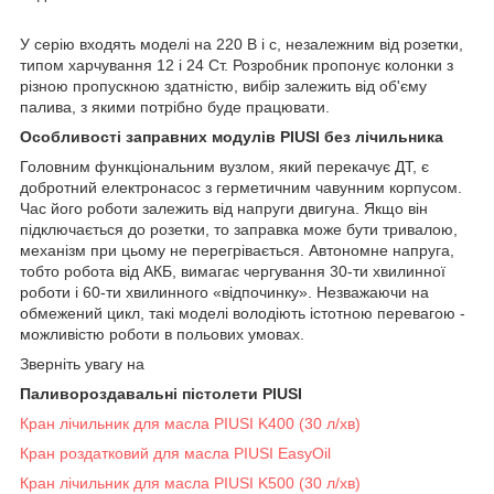
У серію входять моделі на 220 В і с, незалежним від розетки,
типом харчування 12 і 24 Ст. Розробник пропонує колонки з
різною пропускною здатністю, вибір залежить від об'єму
палива, з якими потрібно буде працювати.
Особливості заправних модулів PIUSI без лічильника
Головним функціональним вузлом, який перекачує ДТ, є
добротний електронасос з герметичним чавунним корпусом.
Час його роботи залежить від напруги двигуна. Якщо він
підключається до розетки, то заправка може бути тривалою,
механізм при цьому не перегрівається. Автономне напруга,
тобто робота від АКБ, вимагає чергування 30-ти хвилинної
роботи і 60-ти хвилинного «відпочинку». Незважаючи на
обмежений цикл, такі моделі володіють істотною перевагою -
можливістю роботи в польових умовах.
Зверніть увагу на
Паливороздавальні пістолети PIUSI
Кран лічильник для масла PIUSI K400 (30 л/хв)
Кран роздатковий для масла PIUSI EasyOil
Кран лічильник для масла PIUSI K500 (30 л/хв)