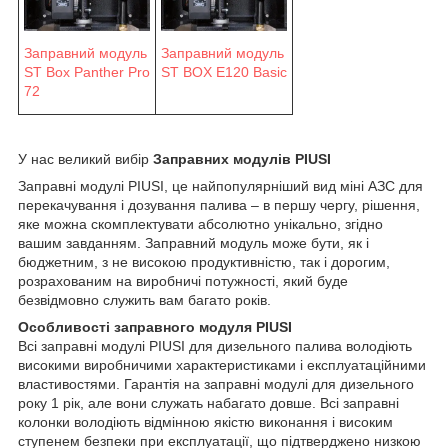
Заправний модуль
Заправний модуль
ST Box Panther Pro
ST BOX E120 Basic
72
У нас великий вибір
Заправних модулів PIUSI
Заправні модулі PIUSI, це найпопулярніший вид міні АЗС для
перекачування і дозування палива – в першу чергу, рішення,
яке можна скомплектувати абсолютно унікально, згідно
вашим завданням. Заправний модуль може бути, як і
бюджетним, з не високою продуктивністю, так і дорогим,
розрахованим на виробничі потужності, який буде
безвідмовно служить вам багато років.
Особливості заправного модуля PIUSI
Всі заправні модулі PIUSI для дизельного палива володіють
високими виробничими характеристиками і експлуатаційними
властивостями. Гарантія на заправні модулі для дизельного
року 1 рік, але вони служать набагато довше. Всі заправні
колонки володіють відмінною якістю виконання і високим
ступенем безпеки при експлуатації, що підтверджено низкою