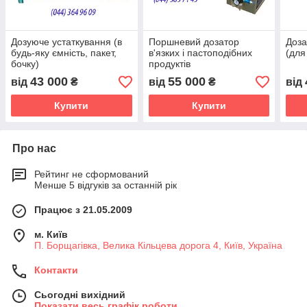
Дозуюче устаткування (в
Поршневий дозатор
Доза
будь-яку ємність, пакет,
в'язких і пастоподібних
(для
бочку)
продуктів
43 000
55 000
від
₴
від
₴
від
Купити
Купити
Про нас
Рейтинг не сформований
Менше 5 відгуків за останній рік
Працює з 21.05.2009
м. Київ
П. Борщагівка, Велика Кільцева дорога 4, Київ, Україна
Контакти
Сьогодні вихідний
Показати весь графік роботи