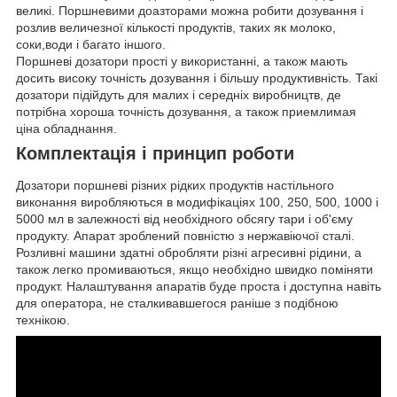
великі. Поршневими доазторами можна робити дозування і
розлив величезної кількості продуктів, таких як молоко,
соки,води і багато іншого.
Поршневі дозатори прості у використанні, а також мають
досить високу точність дозування і більшу продуктивність. Такі
дозатори підійдуть для малих і середніх виробництв, де
потрібна хороша точність дозування, а також приемлимая
ціна обладнання.
Комплектація і принцип роботи
Дозатори поршневі різних рідких продуктів настільного
виконання виробляються в модифікаціях 100, 250, 500, 1000 і
5000 мл в залежності від необхідного обсягу тари і об'єму
продукту. Апарат зроблений повністю з нержавіючої сталі.
Розливні машини здатні обробляти різні агресивні рідини, а
також легко промиваються, якщо необхідно швидко поміняти
продукт. Налаштування апаратів буде проста і доступна навіть
для оператора, не сталкивавшегося раніше з подібною
технікою.