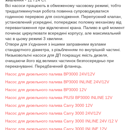
Всі насоси працюють в обмеженому часовому режимі, тобто
тридцатиминутная робота повинна супроводжуватися
годинною перервою для охолодження. Перепускний клапан,
установлений усередині, попереджає поломку механізму від
перевантаження при відключенні крана. Паливо в цей момент
починає циркулювати всередині корпусу, але максимальний
час в цьому режимі 3 хвилини.
Отвори для з'єднання з іншими заправними вузлами
стандартного діаметра, з різьбленням по внутрішній частині.
Низьковольтні насоси для ДП покращує якість дизеля,
очищаючи його від великих частинок безпосередньо при
перекачуванні. Передбачений фланець.
Насос для дизельного палива BP3000 24V/12V
Насос для дизельного палива BP3000 INLINE 24V/12V
Насос для дизельного палива BP3000 12V
Насос для дизельного палива PIUSI BP3000 INLINE 12V
Насос для дизельного палива Carry 3000 12V
Насос для дизельного палива Carry 3000 24V/12V
Насос для дизельного палива Carry 3000 INLINE 24V /12 V
Насос для дизельного палива Carry 3000 INLINE 12V