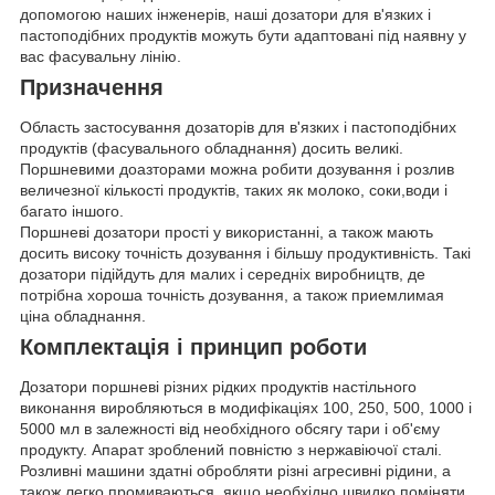
допомогою наших інженерів, наші дозатори для в'язких і
пастоподібних продуктів можуть бути адаптовані під наявну у
вас фасувальну лінію.
Призначення
Область застосування дозаторів для в'язких і пастоподібних
продуктів (фасувального обладнання) досить великі.
Поршневими доазторами можна робити дозування і розлив
величезної кількості продуктів, таких як молоко, соки,води і
багато іншого.
Поршневі дозатори прості у використанні, а також мають
досить високу точність дозування і більшу продуктивність. Такі
дозатори підійдуть для малих і середніх виробництв, де
потрібна хороша точність дозування, а також приемлимая
ціна обладнання.
Комплектація і принцип роботи
Дозатори поршневі різних рідких продуктів настільного
виконання виробляються в модифікаціях 100, 250, 500, 1000 і
5000 мл в залежності від необхідного обсягу тари і об'єму
продукту. Апарат зроблений повністю з нержавіючої сталі.
Розливні машини здатні обробляти різні агресивні рідини, а
також легко промиваються, якщо необхідно швидко поміняти