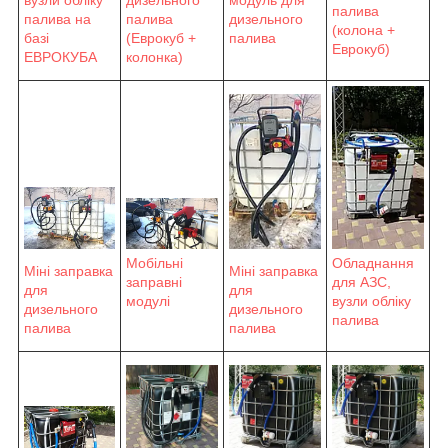
дизельного
палива
палива на
дизельного
палива
(колона +
базі
палива
(Еврокуб +
Еврокуб)
ЕВРОКУБА
колонка)
Обладнання
Мобільні
Міні заправка
Міні заправка
для АЗС,
заправні
для
для
вузли обліку
модулі
дизельного
дизельного
палива
палива
палива