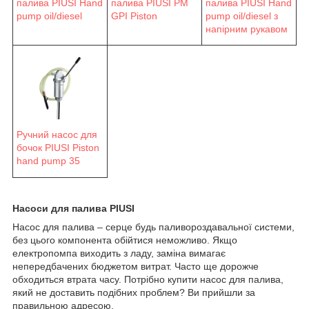
палива PIUSI Hand
палива PIUSI PM
палива PIUSI Hand
pump oil/diesel
GPI Piston
pump oil/diesel з
напірним рукавом
Ручний насос для
бочок PIUSI Piston
hand pump 35
Насоси для палива PIUSI
Насос для палива – серце будь паливороздавальної системи,
без цього компонента обійтися неможливо. Якщо
електропомпа виходить з ладу, заміна вимагає
непередбачених бюджетом витрат. Часто ще дорожче
обходиться втрата часу. Потрібно купити насос для палива,
який не доставить подібних проблем? Ви прийшли за
правильною адресою.