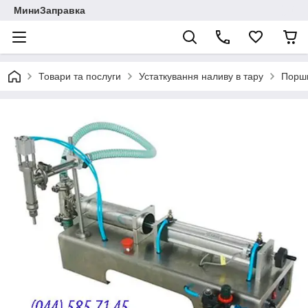
МиниЗаправка
Товари та послуги
Устаткування наливу в тару
Поршн