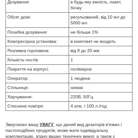
Дозування:
в будь-яку ємність, пакет,
бочку
Обсяг дози:
регульований, від 10 мл до
5000 мл
Похибка дозування:
не більше 1%
Компресорна установка:
в комплект не входить
Розливна горловина:
від 8 до 20 мм
Кількість постів:
1
Покриття на корпусі:
полімерне
Оператор:
1 людина
Стільниця:
немає
Харчування:
220В, 50Гц
Стиснене повітря:
4 атм. / 100 л./год
Звертаємо вашу
УВАГУ
, що даний вид дозаторів в'язких і
пастоподібних продуктів, може мати індивідуальну
комплектацію, згідно ваших технічних вимог, а також з