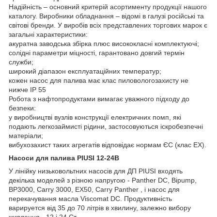
Надійність – основний критерій асортименту продукції нашого
каталогу. Виробники обладнання – відомі в галузі російські та
світові бренди. У виробів всіх представлених торгових марок є
загальні характеристики:
акуратна заводська збірка плюс висококласні комплектуючі;
солідні параметри міцності, гарантовано довгий термін
служби;
широкий діапазон експлуатаційних температур;
кожен насос для палива має клас пиловологозахисту не
нижче IP 55
Робота з нафтопродуктами вимагає уважного підходу до
безпеки:
у виробництві вузлів конструкції електричних помп, які
подають легкозаймисті рідини, застосовуються іскробезпечні
матеріали;
вибухозахист таких агрегатів відповідає нормам ЄС (клас EX).
Насоси для палива PIUSI 12-24B
У лінійку низьковольтних насосів для ДП PIUSI входять
декілька моделей з різною напругою - Panther DC, Bipump,
BP3000, Carry 3000, EX50, Carry Panther , і насос для
перекачування масла Viscomat DC. Продуктивність
варируется від 35 до 70 літрів в хвилину, залежно вибору
живлення - 12 і 24 Ст.