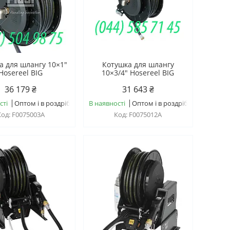
а для шлангу 10×1"
Котушка для шлангу
Hosereel BIG
10×3/4" Hosereel BIG
36 179 ₴
31 643 ₴
сті
Оптом і в роздріб
В наявності
Оптом і в роздріб
F0075003A
F0075012A