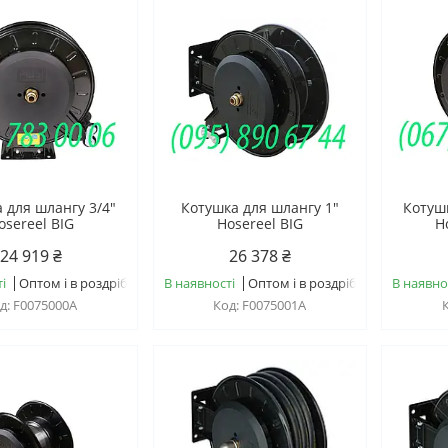
 для шлангу 3/4"
Котушка для шлангу 1"
Котушк
osereel BIG
Hosereel BIG
H
24 919 ₴
26 378 ₴
і
Оптом і в роздріб
В наявності
Оптом і в роздріб
В наявно
F0075000A
F0075001A