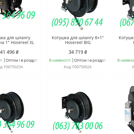
ка для шлангу
Котушка для шлангу 8×1"
Котушк
а 1" Hosereel XL
Hosereel BIG
41 496 ₴
34 719 ₴
і
Оптом і в роздріб
В наявності
Оптом і в роздріб
В наявно
F0075025A
F0075002A