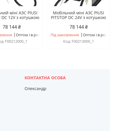
ний міні АЗС PIUSI
Мобільний міні АЗС PIUSI
 DC 12V з котушкою
PITSTOP DC 24V з котушкою
78 144 ₴
78 144 ₴
влення
Оптом і в роздріб
Під замовлення
Оптом і в роздріб
F00212000_1
F00213000_1
Олександр