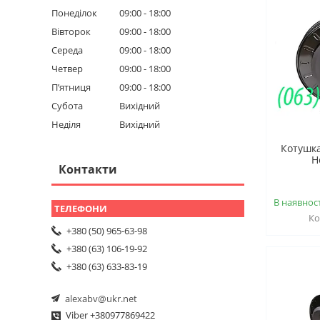
Понеділок
09:00
18:00
Вівторок
09:00
18:00
Середа
09:00
18:00
Четвер
09:00
18:00
Пʼятниця
09:00
18:00
Субота
Вихідний
Неділя
Вихідний
Котушка
H
Контакти
В наявност
+380 (50) 965-63-98
+380 (63) 106-19-92
+380 (63) 633-83-19
alexabv@ukr.net
Viber +380977869422