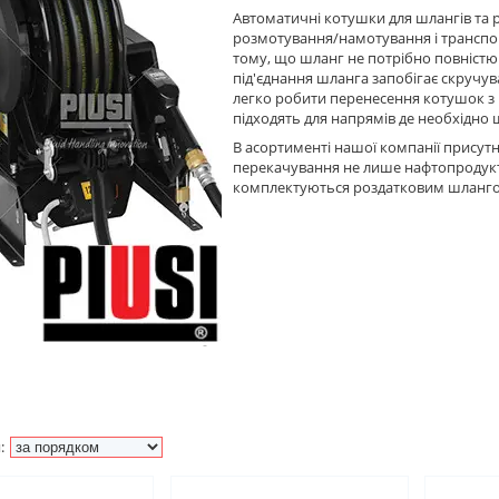
Автоматичні котушки для шлангів та ру
розмотування/намотування і транспор
тому, що шланг не потрібно повністю
під'єднання шланга запобігає скручув
легко робити перенесення котушок з 
підходять для напрямів де необхідно 
В асортименті нашої компанії присут
перекачування не лише нафтопродуктів
комплектуються роздатковим шлангом,