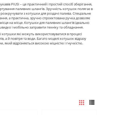
кавів PIUSI – це практичний і простий спосіб зберігання,
тування паливних шлангів. Зручність котушок полягає в
 розкручувати з котушки для роздачі палива. Спеціальне
ання, а практична, зручно спроектована ручка дозволяє
місця на місце. Котушки для паливних шлангів ідеально
швидко і мобільно заправити техніку та обладнання.
ні котушки які можуть використовуватися в процесі
, а й повітря та води. Багато моделі котушок відразу
 який відрізняється високою міцністю і гнучкістю.