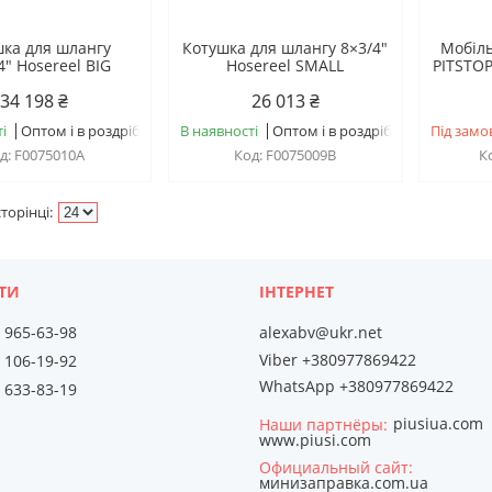
ка для шлангу
Котушка для шлангу 8×3/4"
Мобіль
4" Hosereel BIG
Hosereel SMALL
PITSTOP
34 198 ₴
26 013 ₴
і
Оптом і в роздріб
В наявності
Оптом і в роздріб
Під замо
F0075010A
F0075009B
) 965-63-98
alexabv@ukr.net
Viber +380977869422
) 106-19-92
WhatsApp +380977869422
) 633-83-19
piusiua.com
Наши партнёры
www.piusi.com
Официальный сайт
минизаправка.com.ua