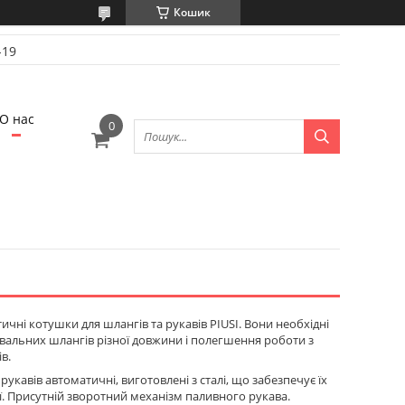
Кошик
-19
О нас
ичні котушки для шлангів та рукавів PIUSI. Вони необхідні
вальних шлангів різної довжини і полегшення роботи з
в.
рукавів автоматичні, виготовлені з сталі, що забезпечує їх
ії. Присутній зворотний механізм паливного рукава.