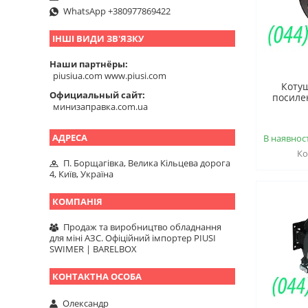
WhatsApp +380977869422
ІНШІ ВИДИ ЗВ'ЯЗКУ
Наши партнёры
piusiua.com www.piusi.com
Котуш
Официальный сайт
посилен
минизаправка.com.ua
В наявност
П. Борщагівка, Велика Кільцева дорога
4, Київ, Україна
Продаж та виробництво обладнання
для міні АЗС. Офіційний імпортер PIUSI
SWIMER | BARELBOX
Олександр