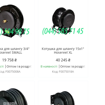
а для шлангу 3/4"
Котушка для шлангу 15х1"
osereel SMALL
Hosereel XL
19 758 ₴
40 245 ₴
сті
Оптом і в роздріб
В наявності
Оптом і в роздріб
F0075008A
F0075018A