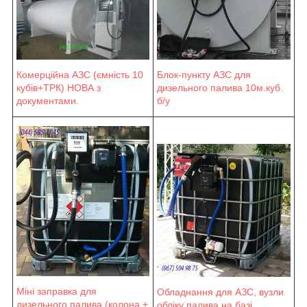
Блок-пункту АЗС для
Комерційна АЗС (ємність 10
дизельного палива 10м.куб.
кубів+ТРК) НОВА з
б/у
документами.
Міні заправка для
Обладнання для АЗС, вузли
дизельного палива (колона +
обліку палива на базі