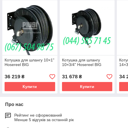
Котушка для шлангу 10×1"
Котушка для шлангу
Коту
Hosereel BIG
10×3/4" Hosereel BIG
14×3
36 219
31 678
34 
₴
₴
Купити
Купити
Про нас
Рейтинг не сформований
Менше 5 відгуків за останній рік