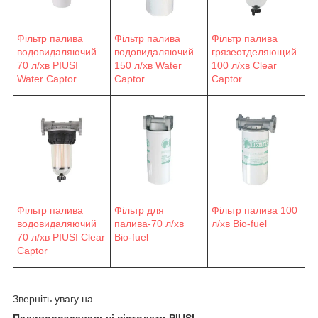
Фільтр палива
Фільтр палива
Фільтр палива
водовидаляючий
водовидаляючий
грязеотделяющий
70 л/хв PIUSI
150 л/хв Water
100 л/хв Clear
Water Сaptor
Сaptor
Captor
Фільтр палива
Фільтр для
Фільтр палива 100
водовидаляючий
палива-70 л/хв
л/хв Bio-fuel
70 л/хв PIUSI Clear
Bio-fuel
Captor
Зверніть увагу на
Паливороздавальні пістолети PIUSI