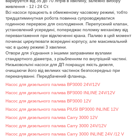
варируется від 35 до 70 літрів в хвилину, залежно вибору
живлення - 12 і 24 Ст.
Всі насоси працюють в обмеженому часовому режимі, тобто
тридцатиминутная робота повинна супроводжуватися
годинною перервою для охолодження. Перепускний клапан,
установлений усередині, попереджає поломку механізму від
перевантаження при відключенні крана. Паливо в цей момент
починає циркулювати всередині корпусу, але максимальний
час в цьому режимі 3 хвилини.
Отвори для з'єднання з іншими заправними вузлами
стандартного діаметра, з різьбленням по внутрішній частині.
Низьковольтні насоси для ДП покращує якість дизеля,
очищаючи його від великих частинок безпосередньо при
перекачуванні. Передбачений фланець.
Насос для дизельного палива BP3000 24V/12V
Насос для дизельного палива BP3000 INLINE 24V/12V
Насос для дизельного палива BP3000 12V
Насос для дизельного палива PIUSI BP3000 INLINE 12V
Насос для дизельного палива Carry 3000 12V
Насос для дизельного палива Carry 3000 24V/12V
Насос для дизельного палива Carry 3000 INLINE 24V /12 V