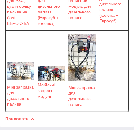
для АЗС,
паливний
для
дизельного
вузли обліку
модуль для
дизельного
палива
палива на
дизельного
палива
(колона +
базі
палива
(Еврокуб +
Еврокуб)
ЕВРОКУБА
колонка)
Мобільні
Міні заправка
Міні заправка
заправні
для
для
модулі
дизельного
дизельного
палива
палива
Приховати