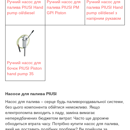
Ручний насос для
Ручний насос для
Ручний насос для
палива PIUSI Hand
палива PIUSI PM
палива PIUSI Hand
pump oil/diesel
GPI Piston
pump oil/diesel з
напірним рукавом
Ручний насос для
бочок PIUSI Piston
hand pump 35
Насоси для палива PIUSI
Насос для палива – серце будь паливороздавальної системи,
без цього компонента обійтися неможливо. Якщо
електропомпа виходить з ладу, заміна вимагає
непередбачених бюджетом витрат. Часто ще дорожче
обходиться втрата часу. Потрібно купити насос для палива,
який не доставить подібних проблем? Ви прийшли за