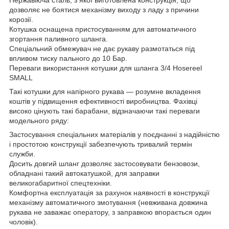
дозволяє не боятися механізму виходу з ладу з причини
корозії.
Котушка оснащена пристосуванням для автоматичного
згортання паливного шланга.
Спеціальний обмежувач не дає рукаву размотаться під
впливом тиску пального до 10 Бар.
Переваги використання котушки для шланга 3/4 Hosereel
SMALL
Такі котушки для напірного рукава — розумне вкладення
коштів у підвищення ефективності виробництва. Фахівці
високо цінують такі барабани, відзначаючи такі переваги
модельного ряду:
Застосування спеціальних матеріалів у поєднанні з надійністю
і простотою конструкції забезпечують тривалий термін
служби.
Досить довгий шланг дозволяє застосовувати бензовози,
обладнані такий автокатушкой, для заправки
великогабаритної спецтехніки.
Комфортна експлуатація за рахунок наявності в конструкції
механізму автоматичного змотування (невживана довжина
рукава не заважає оператору, з заправкою впорається один
чоловік).