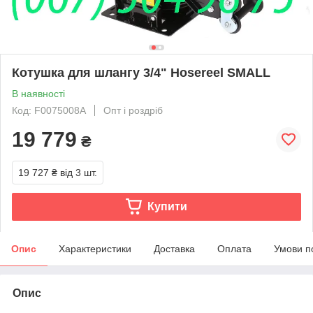
Котушка для шлангу 3/4" Hosereel SMALL
В наявності
Код: F0075008A
Опт і роздріб
19 779
₴
19 727 ₴
від 3 шт.
Купити
Опис
Характеристики
Доставка
Оплата
Умови п
Опис