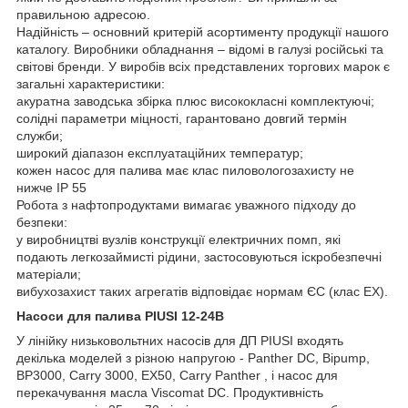
правильною адресою.
Надійність – основний критерій асортименту продукції нашого
каталогу. Виробники обладнання – відомі в галузі російські та
світові бренди. У виробів всіх представлених торгових марок є
загальні характеристики:
акуратна заводська збірка плюс висококласні комплектуючі;
солідні параметри міцності, гарантовано довгий термін
служби;
широкий діапазон експлуатаційних температур;
кожен насос для палива має клас пиловологозахисту не
нижче IP 55
Робота з нафтопродуктами вимагає уважного підходу до
безпеки:
у виробництві вузлів конструкції електричних помп, які
подають легкозаймисті рідини, застосовуються іскробезпечні
матеріали;
вибухозахист таких агрегатів відповідає нормам ЄС (клас EX).
Насоси для палива PIUSI 12-24B
У лінійку низьковольтних насосів для ДП PIUSI входять
декілька моделей з різною напругою - Panther DC, Bipump,
BP3000, Carry 3000, EX50, Carry Panther , і насос для
перекачування масла Viscomat DC. Продуктивність