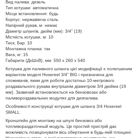
Вид палива: дизель
Тип котушки: автоматична
Місце встановлення: будь
Корпус: нержавіюча сталь
Напірний рукав, м: немає
Діаметр шлангів, дюйм (мм): 3/4" (19)
Місткість котушки, м: 10
Тиск, Бар: 10
Монтажна планка: так
Вага, кг: 15
Габарити (ДхШхВ), мм: 550 х 260 х 540
Котушка для паливного шланга цієї модифікації є полегшеним
варіантом моделі Hosereel 3/4" BIG і призначена для
споживачів, яким для роботи достатньо 10-метрового
роздавального рукава внутрішнім діаметром 3/4 дюйма (19
мм). Зазвичай встановлюється на бензовозах або
паливороздавальних модулях для дизпалива.
Особливості конструкції котушки для шланга 3/4 Hosereel
SMALL
Кронштейн для монтажу на шпулі бензовоз або
топливораздаточный модуль. Це простий пристрій дає
можливість позиціонувати вісь обертання в будь-якій площині.
Нержавіюча сталь, з якої виготовлена конструкція, що