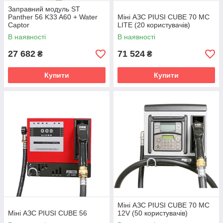
Заправний модуль ST
Міні-АЗС Swimer
Міні АЗС Swimer
Заправний модуль
Panther 56 K33 A60 + Water
Міні АЗС PIUSI CUBE 70 MC
2500 FUDPS
10000 FUDPS
ST ByPass 3000
Captor
LITE (20 користувачів)
(cuboid)
AdBlue
24V
В наявності
В наявності
70 000 грн.
147 000 грн.
Ціну уточнюйте
27 682
71 524
₴
₴
В наявності
В наявності
В наявності
Купити
Купити
Міні АЗС PIUSI CUBE 70 MC
Міні АЗС PIUSI CUBE 56
12V (50 користувачів)