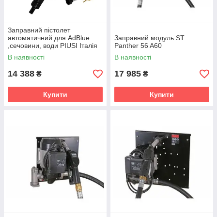
Заправний пістолет
автоматичний для AdBlue
Заправний модуль ST
,сечовини, води PIUSI Італія
Panther 56 A60
F00617000
В наявності
В наявності
14 388
17 985
₴
₴
Купити
Купити