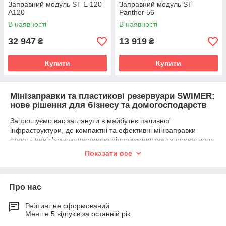
Заправний модуль ST E 120
Заправний модуль ST
A120
Panther 56
В наявності
В наявності
32 947
13 919
₴
₴
Купити
Купити
Мінізаправки та пластикові резервуари SWIMER:
нове рішення для бізнесу та домогосподарств
Запрошуємо вас заглянути в майбутнє паливної
інфраструктури, де компактні та ефективні мінізаправки
стають невід'ємною частиною підприємництва та приватного
користування. Серед новацій особливого уваги заслуговують
Показати все
мобільні заправні пункти та пластикові резервуари SWIMER
для дизельного палива.
Пластикові автономні АЗС: нове слово у технологіях
Про нас
Міні АЗС постачаються у комплектації, що посвячена
простоті та зручності. Зазвичай вони складаються з
Рейтинг не сформований
Менше 5 відгуків за останній рік
резервуарів, виконаних з високоякісного пластику, та
помпового обладнання, що забезпечує швидке та зручне