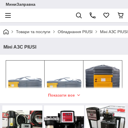
МиниЗаправка
Товари та послуги
Обладнання PIUSI
Міні АЗС PIUSI
Міні АЗС PIUSI
Показати все
Міні АЗС Swimer
Ємність для
Резервуар для
5000 FUDPS
дизеля
МиниАЗС
Міні-АЗС Swimer
Swimer 7500
3500 FUDPS