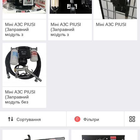
Ціну уточнюйте
FUDPS
75 000 грн.
В наявності
105 000 грн.
В наявності
В наявності
Міні АЗС PIUSI
Міні АЗС PIUSI
Міні АЗС PIUSI
(Заправний
(Заправний
модуль з
модуль з
лічильником)
фільтром)
Міні АЗС PIUSI
(Заправний
модуль без
Міні заправка
Міні АЗС для
Резервуар для
лічильника)
Swimer 2500 ECO-
дизельного
палива
Line ELDPS
палива
Міні заправка
Сортування
0
Фільтри
48 000 грн.
Swimer 10000
Swimer 1500 ECO-
FUDPS
Line ELDPS
В наявності
135 000 грн.
40 000 грн.