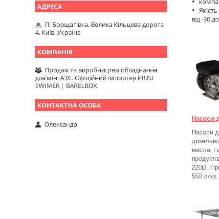
компак
Якість
від -30 д
П. Борщагівка, Велика Кільцева дорога
4, Київ, Україна
Продаж та виробництво обладнання
для міні АЗС. Офіційний імпортер PIUSI
SWIMER | BARELBOX
Насоси 
Олександр
Насоси д
дизельно
масла, г
продукті
220В. Пр
550 л/хв.