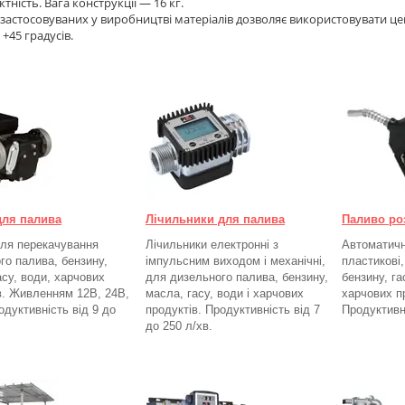
тність. Вага конструкції — 16 кг.
 застосовуваних у виробництві матеріалів дозволяє використовувати 
о +45 градусів.
для палива
Лічильники для палива
Паливо ро
ля перекачування
Лічильники електронні з
Автоматичні
го палива, бензину,
імпульсним виходом і механічні,
пластикові
асу, води, харчових
для дизельного палива, бензину,
бензину, га
в. Живленням 12В, 24В,
масла, гасу, води і харчових
харчових п
одуктивність від 9 до
продуктів. Продуктивність від 7
Продуктивн
до 250
л/хв.