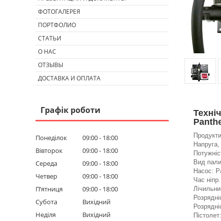
ФОТОГАЛЕРЕЯ
ПОРТФОЛИО
СТАТЬИ
О НАС
ОТЗЫВЫ
ДОСТАВКА И ОПЛАТА
Графік роботи
Техні
Panthe
Продукти
Понеділок
09:00
18:00
Напруга,
Вівторок
09:00
18:00
Потужніс
Вид пали
Середа
09:00
18:00
Насос: P
Четвер
09:00
18:00
Час ніпр
Пʼятниця
09:00
18:00
Лічильни
Розрядні
Субота
Вихідний
Розрядні
Неділя
Вихідний
Пістолет