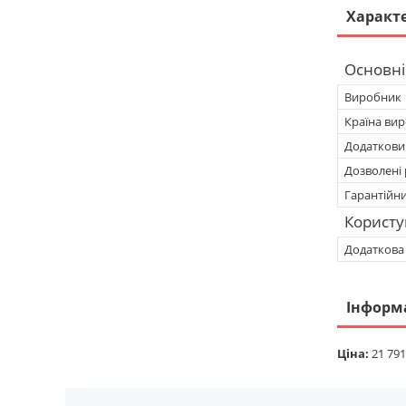
Характ
Основні
Виробник
Країна ви
Додатковий
Дозволені 
Гарантійн
Користу
Додаткова
Інформ
Ціна:
21 791