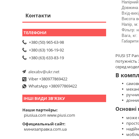
Напірний 
Довжина 
Вхід-вихі
Контакти
Висота в
Напір, м:
Фільтр: н
Вага, кг:
Габарити
+380 (50) 965-63-98
+380 (63) 106-19-92
PIUSI ST Pa
+380 (63) 633-83-19
потужність 
серед модел
alexabv@ukr.net
В компл
Viber +380977869422
самов
WhatsApp +380977869422
механі
ручни
ІНШІ ВИДИ ЗВ'ЯЗКУ
донний
Основні 
Наши партнёры
piusiua.com www.piusi.com
може 
просто
Официальный сайт
надійн
минизаправка.com.ua
мобіль