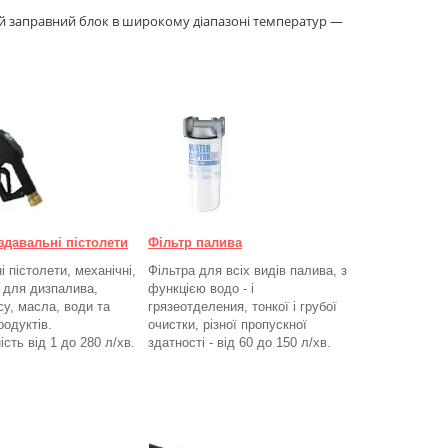
цей заправний блок в широкому діапазоні температур —
здавальні пістолети
Фільтр палива
 пістолети, механічні,
Фільтра для всіх видів палива, з
, для дизпалива,
функцією водо - і
су, масла, води та
грязеотделения, тонкої і грубої
родуктів.
очистки, різної пропускної
ість від 1 до 280
л/хв.
здатності - від 60 до 150
л/хв
.