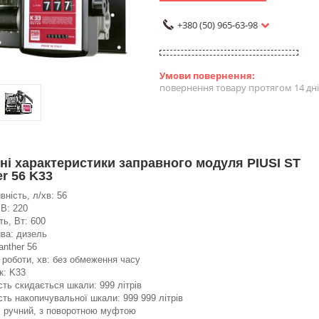
+380 (50) 965-63-98
повернення товару протягом 14 дн
чні характеристики заправного модуля PIUSI ST
r 56 K33
вність, л/хв: 56
 В: 220
ть, Вт: 600
ва: дизель
anther 56
. роботи, хв: без обмеження часу
к: K33
сть скидається шкали: 999 літрів
сть накопичувальної шкали: 999 999 літрів
: ручний, з поворотною муфтою