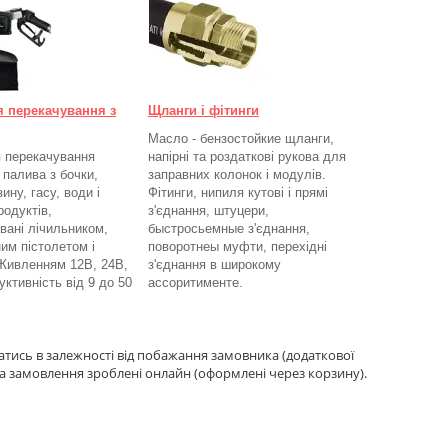
я перекачування з
Щланги і фітинги
Масло - бензостойкие щланги,
 перекачування
напірні та роздаткові рукова для
 палива з бочки,
заправних колонок і модулів.
ину, гасу, води і
Фітинги, нипиля кутові і прямі
родуктів,
з'єднання, штуцери,
вані лічильником,
быстросьемные з'єднання,
им пістолетом і
поворотнеы муфти, перехідні
Живленням 12В, 24В,
з'єднання в широкому
ктивність від 9 до 50
ассоритименте.
атись в залежності від побажання замовника (додаткової
а замовлення зроблені онлайн (оформлені через корзину).