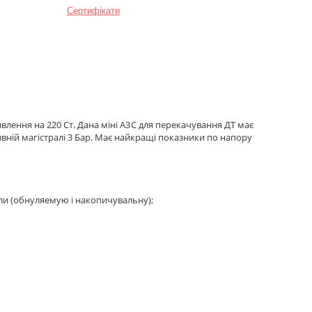
Сертифікати
ивлення на 220 Ст. Дана міні АЗС для перекачування ДТ має
ивній магістралі 3 Бар. Має найкращі показники по напору
ли (обнуляемую і накопичувальну);