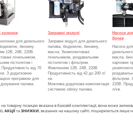
і колонки
Заправні модулі
Насоси дл
бочки
 колонки для дизельного
Заправні модулі для дизельного
біодизелю, бензину.
палива, біодизелю, бензину,
Насоси для
м 12В, 24В, 220В.
масла. Укомплектовані
дизельного
товані лічильником,
лічильником, роздавальним
масла, бенз
ьним пістолетом і
пістолетом і фільтром.
харчових п
.
Продуктивність від 70
Живленням 12В, 24В, 220В.
укомплекто
/хв. З додатковою
Продуктивність від 42 до 200 л/
роздавальн
ацією програмою для
хв.
фільтром.
а дозування палива.
Можлива додаткова комплектація
220В. Проду
системою обліку палива.
л/хв.
 на товарну позицію вказана в базовій комплектації, вона може змінюв
ї).
АКЦІЇ
та
ЗНИЖКИ
, вказаних на нашому сайті, поширюються лише н