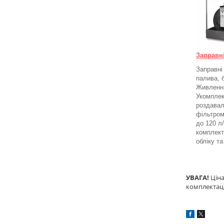
Заправн
Заправні
палива, 
Живлення
Укомплек
роздавал
фільтром
до 120 л
комплект
обліку т
УВАГА!
Ціна
комплектаці