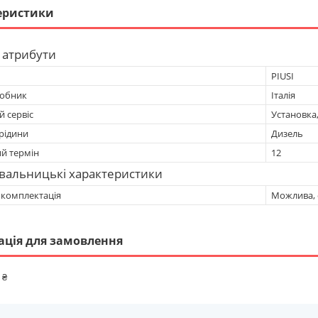
еристики
 атрибути
PIUSI
робник
Італія
 сервіс
Установка
рідини
Дизель
ий термін
12
вальницькі характеристики
 комплектація
Можлива, 
ація для замовлення
 ₴