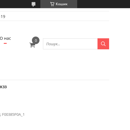
Кошик
-19
О нас
 K33
:
F00385P0A_1