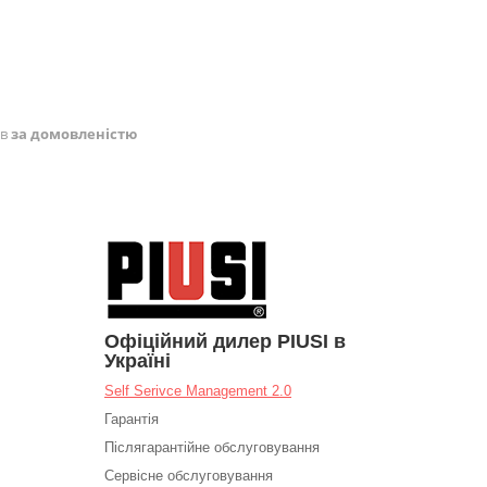
ів
за домовленістю
Офіційний дилер PIUSI в
Україні
Self Serivce Management 2.0
Гарантія
Післягарантійне обслуговування
Сервісне обслуговування