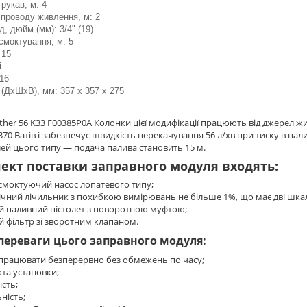
рукав, м: 4
проводу живлення, м: 2
д, дюйм (мм): 3/4" (19)
смоктування, м: 5
 15
і
 16
 (ДхШхВ), мм: 357 x 357 x 275
nther 56 K33 F00385P0A Колонки цієї модифікації працюють від джерел ж
370 Ватів і забезпечує швидкість перекачування 56 л/хв при тиску в пал
ей цього типу — подача палива становить 15 м.
ект поставки заправного модуля входять:
смоктуючий насос лопатевого типу;
чний лічильник з похибкою вимірювань не більше 1%, що має дві шка
й паливний пістолет з поворотною муфтою;
 фільтр зі зворотним клапаном.
переваги цього заправного модуля:
працювати безперервно без обмежень по часу;
та установки;
ість;
ність;