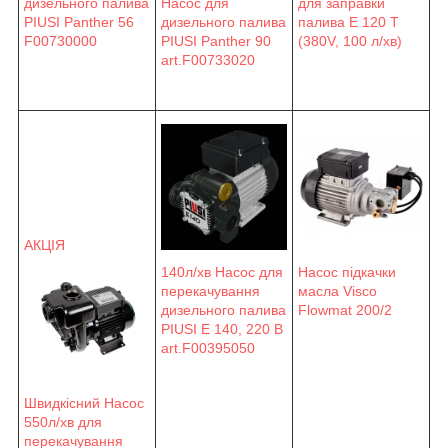
дизельного палива
Насос для
для заправки
PIUSI Panther 56
дизельного палива
палива E 120 T
F00730000
PIUSI Panther 90
(380V, 100 л/хв)
art.F00733020
АКЦІЯ
140л/хв Насос для
Насос підкачки
перекачування
масла Visco
дизельного палива
Flowmat 200/2
PIUSI Е 140, 220 В
art.F00395050
Швидкісний Насос
550л/хв для
перекачування