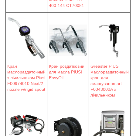
400-144 CT70081
Кран
Кран роздатковий
Greaster PIUSI
маслораздаточный
для масла PIUSI
маслораздаточный
з лічильником Piusi
EasyOil
кран для
F00974010 Next/2
змащування art.
nozzle w/rigid spout
F0043000A з
лічильником