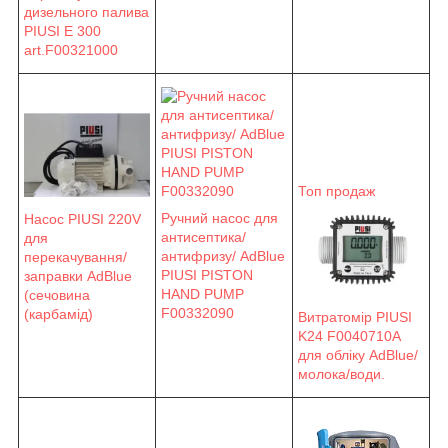
дизельного палива
PIUSI E 300
art.F00321000
Топ продаж
Ручний насос для
Насос PIUSI 220V
антисептика/
для
антифризу/ AdBlue
перекачування/
PIUSI PISTON
заправки AdBlue
HAND PUMP
(сечовина
F00332090
(карбамід)
Витратомір PIUSI
K24 F0040710A
для обліку AdBlue/
молока/води.