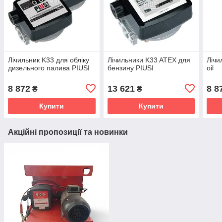
Лічильник K33 для обліку
Лічильники K33 ATEX для
Лічи
дизельного палива PIUSI
бензину PIUSI
oil
8 872
13 621
8 8
₴
₴
Купити
Купити
Акційні пропозиції та новинки