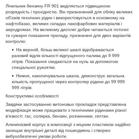
Лічильник бензину FR 901 виділяється підвищеною
розрядність і прохідністю. Він призначений для обліку великих
об'ємів технічних рідин і використовується в основному на
нафтобазах, великих складах лакофарбових матеріалів і
аеродромах. На великому дисплеї добре читаються поточні
та сумарні показання приладу, призначені для двох варіантів
контролю:
На верхній, більш великої шкалі відображається
разовий відлік кількості відпущеного палива до 9 999
літрів. Показання скидаються на нуль за допомогою
спеціальної рукоятки.
Нижня, накопичувальна шкала, демонструє загальна
кількість пропущеної через контролер рідини до 99 999
999 літрів.
Конструктивні особливості
Завдяки застосуванню витоновых прокладок представлена
модифікація може працювати з технічними рідинами різної
в'язкості: гас, солярка, бензин, розчинники, гептан.
Алюмінієвий корпус в композиції з міцним пластиком надійно
захищає внутрішні деталі від пошкоджень і створює
вибухобезпечні умови роботи.