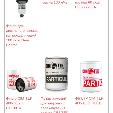
і масла 100 л/хв
палива 60 л/хв
F00777200А
Фільтр для
дизельного палива
грязеотделяющий
100 л/хв Clear
Captor
Фільтр CIM-TEK
ФІЛЬТР CIM-TEK
Фільтр зимовий
400-30 art.
400-10 CT70015
для заправки /
CT70016
перекачування
палива CIM-TEK