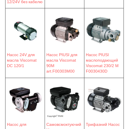
12/24V без кабелю
Насос 24V для
Насос PIUSI для
Насос PIUSI
масла Viscomat
масла Viscomat
маслоподающий
DC 120/1
90M
Viscomat 230/2 M
art.F00303M00
F0030430D
Насос для
Самовсмоктуючий
Трифазний Насос