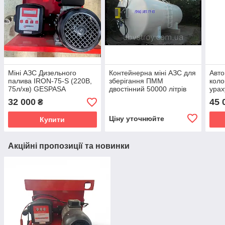
Міні АЗС Дизельного
Контейнерна міні АЗС для
Авто
палива IRON-75-S (220В,
зберігання ПММ
коло
75л/хв) GESPASA
двостінний 50000 літрів
урах
ПК
32 000
45 
₴
Ціну уточнюйте
Купити
Акційні пропозиції та новинки