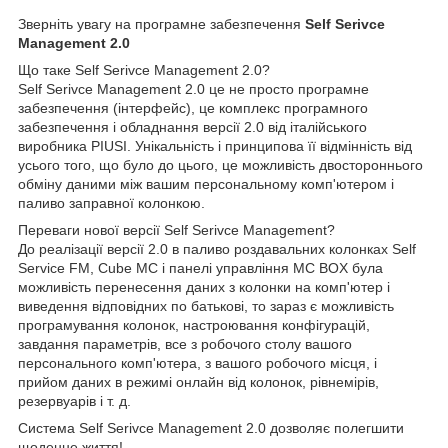
Зверніть увагу на програмне забезпечення
Self Serivce
Management 2.0
Що таке Self Serivce Management 2.0?
Self Serivce Management 2.0 це не просто програмне
забезпечення (інтерфейс), це комплекс програмного
забезпечення і обладнання версії 2.0 від італійського
виробника PIUSI. Унікальність і принципова її відмінність від
усього того, що було до цього, це можливість двостороннього
обміну даними між вашим персональному комп'ютером і
паливо заправної колонкою.
Переваги нової версії Self Serivce Management?
До реалізації версії 2.0 в паливо роздавальних колонках Self
Service FM, Cube MC і панелі управління MC BOX була
можливість перенесення даних з колонки на комп'ютер і
виведення відповідних по батькові, то зараз є можливість
програмування колонок, настроювання конфігурацій,
завдання параметрів, все з робочого столу вашого
персонального комп'ютера, з вашого робочого місця, і
прийом даних в режимі онлайн від колонок, рівнемірів,
резервуарів і т. д.
Система Self Serivce Management 2.0 дозволяє полегшити
щоденне життя!