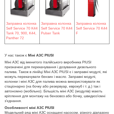
Заправна колонка
Заправна колонка
Заправна колонка
Self Service 70 K44
Self Service 70 K44
Self Service 70 K44
F
Pulser Tank
Tank 70, 900, K44,
Panther 72
У нас також є
Міні АЗС PIUSI
Міні АЗС від іменитого італійського виробника PIUSI
призначені для перекачування і дозування дизельного
палива. Також в лінійці Міні АЗС PIUSI є і заправні модулі, які
можуть перекачувати бензин і масло. Заправні модулі,
колонки і міні АЗС для палива можна використовувати як
стаціонарно (на бочку або резервуар, еврокуб і т. д.) так і
автономно (мобільно). Більшість міні АЗС (модулів) мають
кріплення для монтажу на бензовоз або бочку, швидкоз'ємні
з'єднання.
Особливості міні АЗС PIUSI
Модельний ряд міні АЗС оснащені насосом, різного діапазону