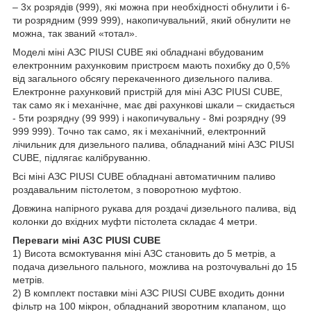
– 3х розрядів (999), які можна при необхідності обнулити і 6-
ти розрядним (999 999), накопичувальний, який обнулити не
можна, так званий «тотал».
Моделі міні АЗС PIUSI CUBE які обладнані вбудованим
електронним рахунковим пристроєм мають похибку до 0,5%
від загального обсягу перекаченного дизельного палива.
Електронне рахунковий пристрій для міні АЗС PIUSI CUBE,
так само як і механічне, має дві рахункові шкали – скидається
- 5ти розрядну (99 999) і накопичувальну - 8мі розрядну (99
999 999). Точно так само, як і механічний, електронний
лічильник для дизельного палива, обладнаний міні АЗС PIUSI
CUBE, підлягає калібруванню.
Всі міні АЗС PIUSI CUBE обладнані автоматичним паливо
роздавальним пістолетом, з поворотною муфтою.
Довжина напірного рукава для роздачі дизельного палива, від
колонки до вхідних муфти пістолета складає 4 метри.
Переваги міні АЗС PIUSI CUBE
1) Висота всмоктування міні АЗС становить до 5 метрів, а
подача дизельного пального, можлива на розточувальні до 15
метрів.
2) В комплект поставки міні АЗС PIUSI CUBE входить донни
фільтр на 100 мікрон, обладнаний зворотним клапаном, що