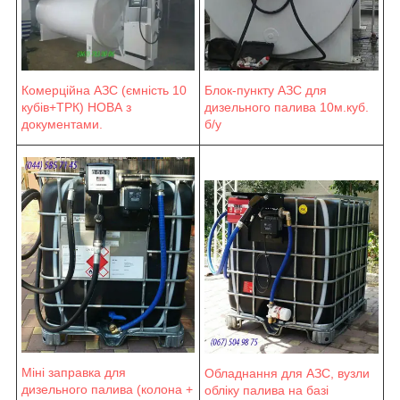
Блок-пункту АЗС для
Комерційна АЗС (ємність 10
дизельного палива 10м.куб.
кубів+ТРК) НОВА з
б/у
документами.
Міні заправка для
Обладнання для АЗС, вузли
дизельного палива (колона +
обліку палива на базі