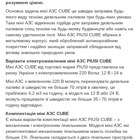
розумною ціною.
Основна задача міні АЗС CUBE це швидка заправка будь-
якого виду техніки дизельним паливом при будь-яких умовах.
Така міні АЗС відмінною підійде для заправки дизельним
паливом спец техніки на будь-якому будівництві або навіть на
самому уделанном полі. Міні АЗС PIUSI CUBE зібрана в
металевому корпусі, який оброблений антикорозійним
покриттям і надійно захищає заправний обладнання від
впливу зовнішніх природних умов.
Варіанти електроживлення міні АЗС PIUSI CUBE
Міні АЗС CUBE від торгової марки PIUSI представлена на
ринку України з електроживленням 220 Вольт, 12 В і 24 в
Міні АЗС з живленням 220 В можуть перекачувати дизельне
паливо зі швидкістю не більше 70 літрів в хвилину, це
приблизно 4,2 м3 на годину, а моделі на 12 В або 24 В,
можуть працювати зі швидкістю не більше 35 і 70 літрів в
годину відповідно.
Комплектація міні АЗС CUBE
Є кілька варіантів комплектації міні АЗС PIUSI CUBE – з
механічним і електронним лічильником. Моделі міні АЗС які
укомплектовані механічним лічильником мають похибка не
більше 1%. Лічильник складається з двох лічильних пристроїв