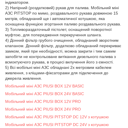
індикатором.
2) Напірний (роздатковий) рукав для палива. Мобільний міні
АЗС PITSTOP по мимо, роздавального рукава довжиною 15
метрів, обладнаний ще і автоматичної котушкою, яка
оснащена функцією згортання паливо роздавального рукава.
3) Топливораздаточный пістолет, оснащений поворотної
муфтою, для попередження перекручення шланга.
4) Донний фільтр грубого очищення, обладнаний зворотним
клапаном. Донний фільтр, додатково обладнаний перекриває
замком, який при необхідності, можна закрити і тим самим
запобігти не контрольоване витікання дизельного палива з
всмоктуючого рукава, в процесі вилучення його з ємності.
5) Всі мобільні міні АЗС обладнані 2х метровим кабелем
живлення, з кліщами-фіксаторами для підключення до
джерела живлення.
Мобільний міні АЗС PIUSI BOX 12V BASIC
Мобільний міні АЗС PIUSI BOX 24V BASIC
Мобільний міні АЗС PIUSI BOX 12V PRO
Мобільний міні АЗС PIUSI BOX 24V PRO
Мобільний міні АЗС PIUSI PITSTOP DC 12V з котушкою
Мобільний міні АЗС PIUSI PITSTOP DC 24V з котушкою