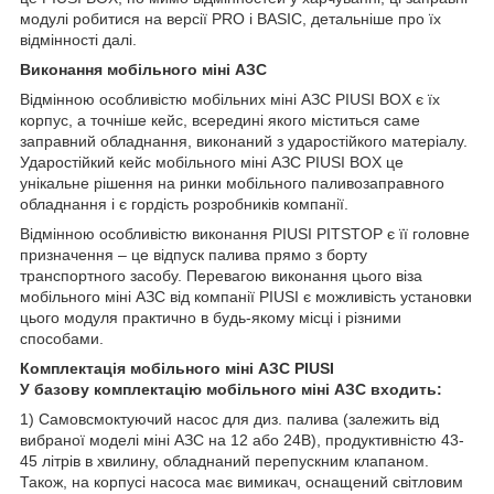
модулі робитися на версії PRO і BASIC, детальніше про їх
відмінності далі.
Виконання мобільного міні АЗС
Відмінною особливістю мобільних міні АЗС PIUSI BOX є їх
корпус, а точніше кейс, всередині якого міститься саме
заправний обладнання, виконаний з ударостійкого матеріалу.
Ударостійкий кейс мобільного міні АЗС PIUSI BOX це
унікальне рішення на ринки мобільного паливозаправного
обладнання і є гордість розробників компанії.
Відмінною особливістю виконання PIUSI PITSTOP є її головне
призначення – це відпуск палива прямо з борту
транспортного засобу. Перевагою виконання цього віза
мобільного міні АЗС від компанії PIUSI є можливість установки
цього модуля практично в будь-якому місці і різними
способами.
Комплектація мобільного міні АЗС PIUSI
У базову комплектацію мобільного міні АЗС входить:
1) Самовсмоктуючий насос для диз. палива (залежить від
вибраної моделі міні АЗС на 12 або 24В), продуктивністю 43-
45 літрів в хвилину, обладнаний перепускним клапаном.
Також, на корпусі насоса має вимикач, оснащений світловим