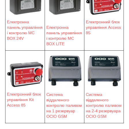
Електронна
Електронний блок
панель управління
Електронна
управління Access
і контролю MC
панель управління
85
BOX 24V
і контролю MC
BOX LITE
Електронний блок
Система
Система
управління Kit
віддаленого
віддаленого
Access 85
контролю паливом
контролю паливом
на 1 резервуар
на 2-4 резервуара
OCIO GSM
OCIO GSM