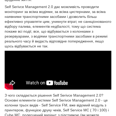
Self Serivce Management 2.0 дає можливість проводити
моніторинг за всіма водіями, за всіма цистернами, за всіма
наявними транспортними засобами і дозволить більш
ефективно управляти цим, уникнути втрат, не санкціонованого
відбору палива, елементів недбалості, тому що система
покаже всі події, все, що відбувається з колонками з
резервуарами, з водіями транспортними засобами в режимі
реального часу й видасть відповідне попередження, якщо
щось відбувається не так.
З чого складається рішення Self Serivce Management 2.0?
Основні елементи системи Self Serivce Management 2.0 - це
колонки трьох видів - Self Service FM, вже відомий модуль з
принтером, функцією друку чеків, Self Service MC ( 70 і 100) і
Cube MC, полегшений варіант, з підставкою (ви можете