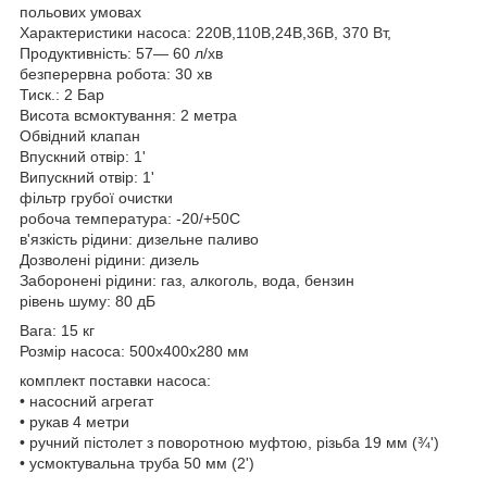
польових умовах
Характеристики насоса: 220В,110В,24В,36В, 370 Вт,
Продуктивність: 57— 60 л/хв
безперервна робота: 30 хв
Тиск.: 2 Бар
Висота всмоктування: 2 метра
Обвідний клапан
Впускний отвір: 1'
Випускний отвір: 1'
фільтр грубої очистки
робоча температура: -20/+50С
в'язкість рідини: дизельне паливо
Дозволені рідини: дизель
Заборонені рідини: газ, алкоголь, вода, бензин
рівень шуму: 80 дБ
Вага: 15 кг
Розмір насоса: 500x400x280 мм
комплект поставки насоса:
• насосний агрегат
• рукав 4 метри
• ручний пістолет з поворотною муфтою, різьба 19 мм (¾')
• усмоктувальна труба 50 мм (2')