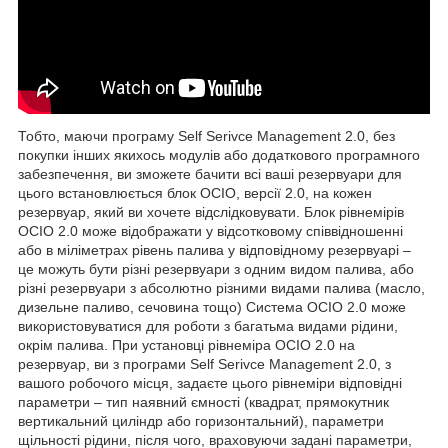
Тобто, маючи програму Self Serivce Management 2.0, без
покупки інших якихось модулів або додаткового програмного
забезпечення, ви зможете бачити всі ваші резервуари для
цього встановлюється блок OCIO, версії 2.0, на кожен
резервуар, який ви хочете відслідковувати. Блок рівнемірів
OCIO 2.0 може відображати у відсотковому співвідношенні
або в міліметрах рівень палива у відповідному резервуарі –
це можуть бути різні резервуари з одним видом палива, або
різні резервуари з абсолютно різними видами палива (масло,
дизельне паливо, сечовина тощо) Система OCIO 2.0 може
використовуватися для роботи з багатьма видами рідини,
окрім палива. При установці рівнеміра OCIO 2.0 на
резервуар, ви з програми Self Serivce Management 2.0, з
вашого робочого місця, задаєте цього рівнеміри відповідні
параметри – тип наявний ємності (квадрат, прямокутник
вертикальний циліндр або горизонтальний), параметри
щільності рідини, після чого, враховуючи задані параметри,