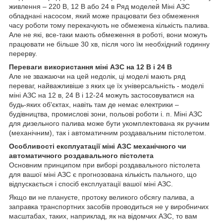
живлення – 220 В, 12 В або 24 в Ряд моделей Міні АЗС
обладнані насосом, який може працювати без обмеження
часу роботи тому перекачують не обмежена кількість палива.
Але не які, все-таки мають обмеження в роботі, вони можуть
працювати не більше 30 хв, після чого їм необхідний годинну
перерву.
Переваги використання міні АЗС на 12 В і 24 В
Але не зважаючи на цей недолік, ці моделі мають ряд
переваг, найважливіше з яких це їх універсальність - моделі
міні АЗС на 12 в, 24 В і 12-24 можуть застосовуватися на
будь-яких об'єктах, навіть там де немає електрики –
будівництва, промислові зони, польові роботи і. п. Міні АЗС
для дизельного палива може бути укомплектована як ручним
(механічним), так і автоматичним роздавальним пістолетом.
Особливості експлуатації міні АЗС механічного чи
автоматичного роздавального пістолета
Основним принципом при виборі роздавального пістолета
для вашої міні АЗС є прогнозована кількість пального, що
відпускається і спосіб експлуатації вашої міні АЗС.
Якщо ви не плануєте, протоку великого обсягу палива, а
заправка транспортних засобів проводиться не у виробничих
масштабах, таких, наприклад, як на відомчих АЗС, то вам