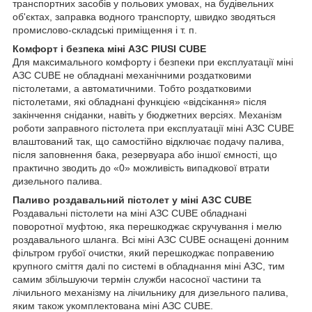
транспортних засобів у польових умовах, на будівельних
об'єктах, заправка водного транспорту, швидко зводяться
промислово-складські приміщення і т. п.
Комфорт і безпека міні АЗС PIUSI CUBE
Для максимального комфорту і безпеки при експлуатації міні
АЗС CUBE не обладнані механічними роздатковими
пістолетами, а автоматичними. Тобто роздатковими
пістолетами, які обладнані функцією «відсікання» після
закінчення сніданки, навіть у бюджетних версіях. Механізм
роботи заправного пістолета при експлуатації міні АЗС CUBE
влаштований так, що самостійно відключає подачу палива,
після заповнення бака, резервуара або іншої ємності, що
практично зводить до «0» можливість випадкової втрати
дизельного палива.
Паливо роздавальний пістолет у міні АЗС CUBE
Роздавальні пістолети на міні АЗС CUBE обладнані
поворотної муфтою, яка перешкоджає скручування і мелю
роздавального шланга. Всі міні АЗС CUBE оснащені донним
фільтром грубої очистки, який перешкоджає поправению
крупного сміття далі по системі в обладнання міні АЗС, тим
самим збільшуючи термін служби насосної частини та
лічильного механізму на лічильнику для дизельного палива,
яким також укомплектована міні АЗС CUBE.