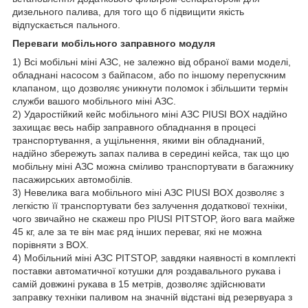
дизельного палива, для того що б підвищити якість
відпускається пального.
Переваги мобільного заправного модуля
1) Всі мобільні міні АЗС, не залежно від обраної вами моделі,
обладнані насосом з байпасом, або по іншому перепускним
клапаном, що дозволяє уникнути поломок і збільшити термін
служби вашого мобільного міні АЗС.
2) Ударостійкий кейс мобільного міні АЗС PIUSI BOX надійно
захищає весь набір заправного обладнання в процесі
транспортування, а ущільнення, якими він обладнаний,
надійно збережуть запах палива в середині кейса, так що цю
мобільну міні АЗС можна сміливо транспортувати в багажнику
пасажирських автомобілів.
3) Невелика вага мобільного міні АЗС PIUSI BOX дозволяє з
легкістю її транспортувати без залучення додаткової техніки,
чого звичайно не скажеш про PIUSI PITSTOP, його вага майже
45 кг, але за те він має ряд інших переваг, які не можна
порівняти з BOX.
4) Мобільний міні АЗС PITSTOP, завдяки наявності в комплекті
поставки автоматичної котушки для роздавального рукава і
самій довжині рукава в 15 метрів, дозволяє здійснювати
заправку техніки паливом на значній відстані від резервуара з