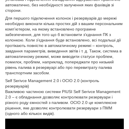
автоматично, без необхідності залучення яких фахівців зі
сторони.
Для першого підключення колонок і резервуарів до мережі
необхідно виконати кілька простих дій з вашим персональним
комп'ютером, на якому встановлено програмне
забезпечення, для того що б встановити з'єднання ПК з
колонкою. Коли з'єднання буде встановлено, всі подальші дії
протікають повністю в автоматичному режимі – контроль,
завдання параметрів, виведення звітів і т. д. Також, система в
автоматичному режимі, може виводити статуси проблем,
помилок, проблем, наприклад, попереджати про низький
рівень палива в резервуарі або про перевитрату палива
транспортним засобом.
Self Serivce Management 2.0 і OCIO 2.0 (контроль
резервуарів)
Важливою частиною системи PIUSI Self Serivce Management
2.0 – є обладнання дозволяє контролювати резервуари і
різного роду ємностей з паливом. OCIO 2.0 це комплексне
рішення, яке дозволяє контролювати резервуари з ПММ
(одного або кількох видів).