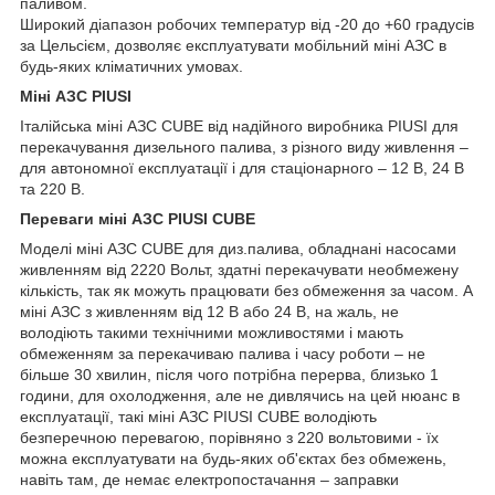
паливом.
Широкий діапазон робочих температур від -20 до +60 градусів
за Цельсієм, дозволяє експлуатувати мобільний міні АЗС в
будь-яких кліматичних умовах.
Міні АЗС PIUSI
Італійська міні АЗС CUBE від надійного виробника PIUSI для
перекачування дизельного палива, з різного виду живлення –
для автономної експлуатації і для стаціонарного – 12 В, 24 В
та 220 В.
Переваги міні АЗС PIUSI CUBE
Моделі міні АЗС CUBE для диз.палива, обладнані насосами
живленням від 2220 Вольт, здатні перекачувати необмежену
кількість, так як можуть працювати без обмеження за часом. А
міні АЗС з живленням від 12 В або 24 В, на жаль, не
володіють такими технічними можливостями і мають
обмеженням за перекачиваю палива і часу роботи – не
більше 30 хвилин, після чого потрібна перерва, близько 1
години, для охолодження, але не дивлячись на цей нюанс в
експлуатації, такі міні АЗС PIUSI CUBE володіють
безперечною перевагою, порівняно з 220 вольтовими - їх
можна експлуатувати на будь-яких об'єктах без обмежень,
навіть там, де немає електропостачання – заправки