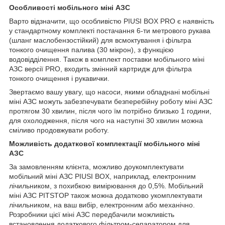
Особливості мобільного міні АЗС
Варто відзначити, що особливістю PIUSI BOX PRO є наявність
у стандартному комплекті постачання 6-ти метрового рукава
(шланг маслобензостійкий) для всмоктування і фільтра
тонкого очищення палива (30 мікрон), з функцією
водовідділення. Також в комплект поставки мобільного міні
АЗС версії PRO, входить змінний картридж для фільтра
тонкого очищення і рукавички.
Звертаємо вашу увагу, що насоси, якими обладнані мобільні
міні АЗС можуть забезпечувати безперебійну роботу міні АЗС
протягом 30 хвилин, після чого їм потрібно близько 1 години,
для охолодження, після чого на наступні 30 хвилин можна
сміливо продовжувати роботу.
Можливість додаткової комплектації мобільного міні
АЗС
За замовленням клієнта, можливо доукомплектувати
мобільний міні АЗС PIUSI BOX, наприклад, електронним
лічильником, з похибкою вимірювання до 0,5%. Мобільний
міні АЗС PITSTOP також можна додатково укомплектувати
лічильником, на ваш вибір, електронним або механічно.
Розробники цієї міні АЗС передбачили можливість
встановлення додаткового фільтром-сепаратором для