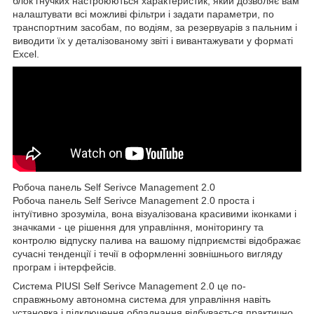
блок гнучких настроюються характеристик, який дозволяє вам
налаштувати всі можливі фільтри і задати параметри, по
транспортним засобам, по водіям, за резервуарів з пальним і
виводити їх у деталізованому звіті і вивантажувати у форматі
Excel.
Робоча панель Self Serivce Management 2.0
Робоча панель Self Serivce Management 2.0 проста і
інтуїтивно зрозуміла, вона візуалізована красивими іконками і
значками - це рішення для управління, моніторингу та
контролю відпуску палива на вашому підприємстві відображає
сучасні тенденції і течії в оформленні зовнішнього вигляду
програм і інтерфейсів.
Система PIUSI Self Serivce Management 2.0 це по-
справжньому автономна система для управління навіть
установка і підключення обладнання відбувається практично