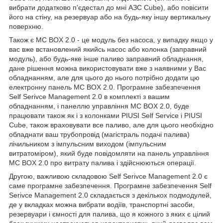
вибрати додатково п'єдестал до мні АЗС Cube), або повісити
його на стіну, на резервуар або на будь-яку іншу вертикальну
поверхню.
Також є MC BOX 2.0 - це модуль без насоса, у випадку якщо у
вас вже встановлений якийсь насос або колонка (заправний
модуль), або будь-яке інше паливо заправний обладнання,
дане рішення можна використовувати вже з наявними у Вас
обладнанням, але для цього до нього потрібно додати цю
електронну панель MC BOX 2.0. Програмне забезпечення
Self Serivce Management 2.0 в комплекті з вашим
обладнанням, і панеллю управління MC BOX 2.0, буде
працювати також як і з колонками PIUSI Self Service і PIUSI
Cube, також враховувати все паливо, але для цього необхідно
обладнати ваш трубопровід (магістраль подачі палива)
лічильником з імпульсним виходом (імпульсним
витратоміром), який буде повідомляти на панель управління
MC BOX 2.0 про витрату палива і здійснюються операції.
Другою, важливою складовою Self Serivce Management 2.0 є
саме програмне забезпечення. Програмне забезпечення Self
Serivce Management 2.0 складається з декількох подмодулей,
де у вкладках можна вибрати водіїв, транспортні засоби,
резервуари і ємності для палива, що я кожного з яких є цілий