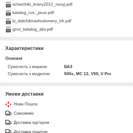
schetchiki_krany2012_novyj.pdf
katalog_rus._piusi.pdf
ki_datchikirashodomery_trk.pdf
groz_katalog_abv.pdf
Характеристики
Основні
Сумісність з маркою
БАЗ
Сумісність з моделлю
500x, MC 12, V50, V Pro
Умови доставки
Нова Пошта
Самовивіз
Доставка кур'єром
Доставка поштою