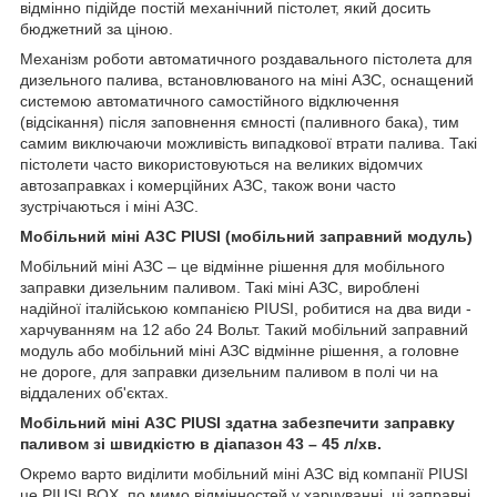
відмінно підійде постій механічний пістолет, який досить
бюджетний за ціною.
Механізм роботи автоматичного роздавального пістолета для
дизельного палива, встановлюваного на міні АЗС, оснащений
системою автоматичного самостійного відключення
(відсікання) після заповнення ємності (паливного бака), тим
самим виключаючи можливість випадкової втрати палива. Такі
пістолети часто використовуються на великих відомчих
автозаправках і комерційних АЗС, також вони часто
зустрічаються і міні АЗС.
Мобільний міні АЗС PIUSI (мобільний заправний модуль)
Мобільний міні АЗС – це відмінне рішення для мобільного
заправки дизельним паливом. Такі міні АЗС, вироблені
надійної італійською компанією PIUSI, робитися на два види -
харчуванням на 12 або 24 Вольт. Такий мобільний заправний
модуль або мобільний міні АЗС відмінне рішення, а головне
не дороге, для заправки дизельним паливом в полі чи на
віддалених об'єктах.
Мобільний міні АЗС PIUSI здатна забезпечити заправку
паливом зі швидкістю в діапазон 43 – 45 л/хв.
Окремо варто виділити мобільний міні АЗС від компанії PIUSI
це PIUSI BOX, по мимо відмінностей у харчуванні, ці заправні