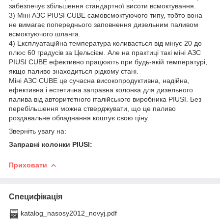
забезпечує збільшення стандартної висоти всмоктування.
3) Міні АЗС PIUSI CUBE самовсмоктуючого типу, тобто вона
не вимагає попереднього заповнення дизельним паливом
всмоктуючого шланга.
4) Експлуатаційна температура коливається від мінус 20 до
плюс 60 градусів за Цельсієм. Але на практиці такі міні АЗС
PIUSI CUBE ефективно працюють при будь-якій температурі,
якщо паливо знаходиться рідкому стані.
Міні АЗС CUBE це сучасна високопродуктивна, надійна,
ефективна і естетична заправна колонка для дизельного
палива від авторитетного італійського виробника PIUSI. Без
перебільшення можна стверджувати, що це паливо
роздавальне обладнання коштує свою ціну.
Зверніть увагу на:
Заправні колонки PIUSI:
Приховати
Специфікація
katalog_nasosy2012_novyj.pdf