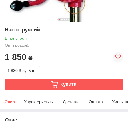
Насос ручний
В наявності
Опт і роздріб
1 850
₴
1 830 ₴
від 5 шт.
Купити
Опис
Характеристики
Доставка
Оплата
Умови п
Опис