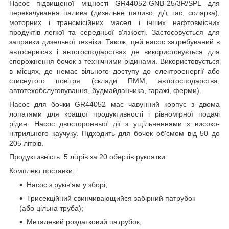
Насос підвищеної міцності GR44052-GNB-25/3R/SPL для
перекачування палива (дизельне паливо, д/т, гас, солярка),
моторних і трансмісійних масел і інших нафтовмісних
продуктів легкої та середньої в'язкості. Застосовується для
заправки дизельної техніки. Також, цей насос затребуваний в
автосервісах і автогосподарствах де використовується для
спорожнення бочок з технічними рідинами. Використовується
в місцях, де немає вільного доступу до електроенергії або
стиснутого повітря (склади ПММ, автогосподарства,
автотехобслуговування, будмайданчика, гаражі, ферми).
Насос для бочки GR44052 має чавунний корпус з двома
лопатями для кращої продуктивності і рівномірної подачі
рідин. Насос двосторонньої дії з ущільненнями з високо-
нітрильного каучуку. Підходить для бочок об'ємом від 50 до
205 літрів.
Продуктивність: 5 літрів за 20 обертів рукоятки.
Комплект поставки:
Насос з руків'ям у зборі;
Трисекційний свинчивающийся забірний патрубок
(або цільна труба);
Металевий роздатковий патрубок;