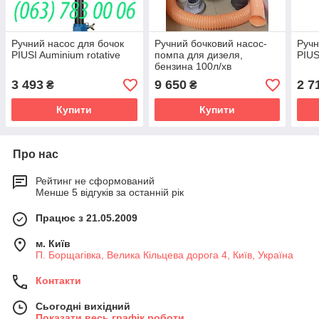
Ручний насос для бочок
Ручний бочковий насос-
Ручн
PIUSI Auminium rotative
помпа для дизеля,
PIUS
бензина 100л/хв
3 493
9 650
2 7
₴
₴
Купити
Купити
Про нас
Рейтинг не сформований
Менше 5 відгуків за останній рік
Працює з 21.05.2009
м. Київ
П. Борщагівка, Велика Кільцева дорога 4, Київ, Україна
Контакти
Сьогодні вихідний
Показати весь графік роботи