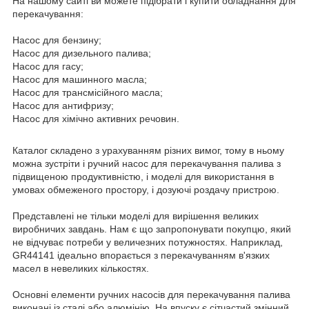
На нашому сайті ви можете підібрати і купити обладнання для
перекачування:
Насос для бензину;
Насос для дизельного палива;
Насос для гасу;
Насос для машинного масла;
Насос для трансмісійного масла;
Насос для антифризу;
Насос для хімічно активних речовин.
Каталог складено з урахуванням різних вимог, тому в ньому
можна зустріти і ручний насос для перекачування палива з
підвищеною продуктивністю, і моделі для використання в
умовах обмеженого простору, і дозуючі роздачу пристрою.
Представлені не тільки моделі для вирішення великих
виробничих завдань. Нам є що запропонувати покупцю, який
не відчуває потреби у величезних потужностях. Наприклад,
GR44141 ідеально впорається з перекачуванням в'язких
масел в невеликих кількостях.
Основні елементи ручних насосів для перекачування палива
виконані із сталі або алюмінію. На впуску є сітчастий змінний