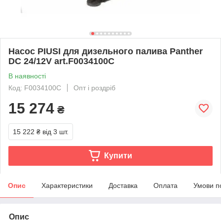
Насос PIUSI для дизельного палива Panther
DC 24/12V art.F0034100C
В наявності
Код: F0034100C
Опт і роздріб
15 274
₴
15 222 ₴
від 3 шт.
Купити
Опис
Характеристики
Доставка
Оплата
Умови п
Опис