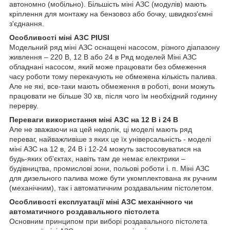
автономно (мобільно). Більшість міні АЗС (модулів) мають
кріплення для монтажу на бензовоз або бочку, швидкоз'ємні
з'єднання.
Особливості міні АЗС PIUSI
Модельний ряд міні АЗС оснащені насосом, різного діапазону
живлення – 220 В, 12 В або 24 в Ряд моделей Міні АЗС
обладнані насосом, який може працювати без обмеження
часу роботи тому перекачують не обмежена кількість палива.
Але не які, все-таки мають обмеження в роботі, вони можуть
працювати не більше 30 хв, після чого їм необхідний годинну
перерву.
Переваги використання міні АЗС на 12 В і 24 В
Але не зважаючи на цей недолік, ці моделі мають ряд
переваг, найважливіше з яких це їх універсальність - моделі
міні АЗС на 12 в, 24 В і 12-24 можуть застосовуватися на
будь-яких об'єктах, навіть там де немає електрики –
будівництва, промислові зони, польові роботи і. п. Міні АЗС
для дизельного палива може бути укомплектована як ручним
(механічним), так і автоматичним роздавальним пістолетом.
Особливості експлуатації міні АЗС механічного чи
автоматичного роздавального пістолета
Основним принципом при виборі роздавального пістолета