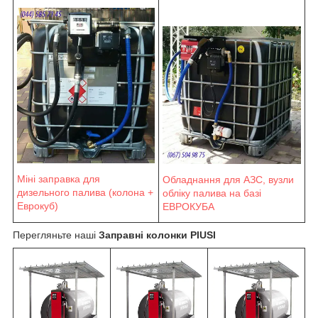
Міні заправка для
Обладнання для АЗС, вузли
дизельного палива (колона +
обліку палива на базі
Еврокуб)
ЕВРОКУБА
Перегляньте наші
Заправні колонки PIUSI