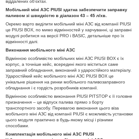
віддалених об'єктах.
Мобільний міні АЗС PIUSI здатна забезпечити заправку
паливом зі швидкістю в діапазон 43 – 45 л/хв.
Окремо варто виділити мобільний міні АЗС від компанії PIUSI
це PIUSI BOX, по мимо відмінностей у харчуванні, ці заправні
модулі робитися на версії PRO і BASIC, детальніше про їх
відмінності далі.
Виконання мобільного міні АЗС
Відмінною особливістю мобільних міні АЗС PIUSI BOX є їх
корпус, а точніше кейс, всередині якого міститься саме
заправний обладнання, виконаний з ударостійкого матеріалу.
Ударостійкий кейс мобільного міні АЗС PIUSI BOX це
унікальне рішення на ринки мобільного паливозаправного
обладнання і є гордість розробників компанії.
Відмінною особливістю виконання PIUSI PITSTOP є її головне
призначення – це відпуск палива прямо з борту
транспортного засобу. Перевагою виконання цього віза
мобільного міні АЗС від компанії PIUSI є можливість установки
цього модуля практично в будь-якому місці і різними
способами.
Комплектація мобільного міні АЗС PIUSI