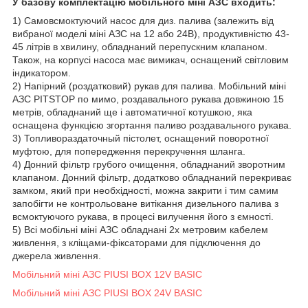
У базову комплектацію мобільного міні АЗС входить:
1) Самовсмоктуючий насос для диз. палива (залежить від
вибраної моделі міні АЗС на 12 або 24В), продуктивністю 43-
45 літрів в хвилину, обладнаний перепускним клапаном.
Також, на корпусі насоса має вимикач, оснащений світловим
індикатором.
2) Напірний (роздатковий) рукав для палива. Мобільний міні
АЗС PITSTOP по мимо, роздавального рукава довжиною 15
метрів, обладнаний ще і автоматичної котушкою, яка
оснащена функцією згортання паливо роздавального рукава.
3) Топливораздаточный пістолет, оснащений поворотної
муфтою, для попередження перекручення шланга.
4) Донний фільтр грубого очищення, обладнаний зворотним
клапаном. Донний фільтр, додатково обладнаний перекриває
замком, який при необхідності, можна закрити і тим самим
запобігти не контрольоване витікання дизельного палива з
всмоктуючого рукава, в процесі вилучення його з ємності.
5) Всі мобільні міні АЗС обладнані 2х метровим кабелем
живлення, з кліщами-фіксаторами для підключення до
джерела живлення.
Мобільний міні АЗС PIUSI BOX 12V BASIC
Мобільний міні АЗС PIUSI BOX 24V BASIC