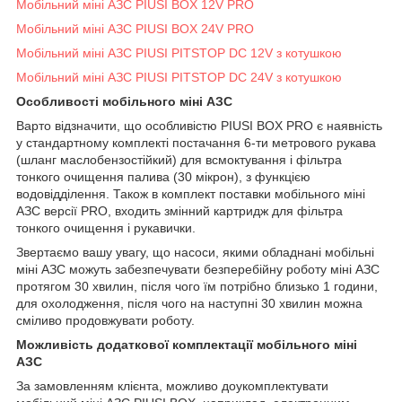
Мобільний міні АЗС PIUSI BOX 12V PRO
Мобільний міні АЗС PIUSI BOX 24V PRO
Мобільний міні АЗС PIUSI PITSTOP DC 12V з котушкою
Мобільний міні АЗС PIUSI PITSTOP DC 24V з котушкою
Особливості мобільного міні АЗС
Варто відзначити, що особливістю PIUSI BOX PRO є наявність
у стандартному комплекті постачання 6-ти метрового рукава
(шланг маслобензостійкий) для всмоктування і фільтра
тонкого очищення палива (30 мікрон), з функцією
водовідділення. Також в комплект поставки мобільного міні
АЗС версії PRO, входить змінний картридж для фільтра
тонкого очищення і рукавички.
Звертаємо вашу увагу, що насоси, якими обладнані мобільні
міні АЗС можуть забезпечувати безперебійну роботу міні АЗС
протягом 30 хвилин, після чого їм потрібно близько 1 години,
для охолодження, після чого на наступні 30 хвилин можна
сміливо продовжувати роботу.
Можливість додаткової комплектації мобільного міні
АЗС
За замовленням клієнта, можливо доукомплектувати