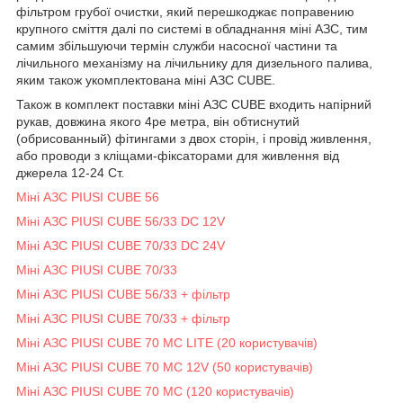
фільтром грубої очистки, який перешкоджає поправению
крупного сміття далі по системі в обладнання міні АЗС, тим
самим збільшуючи термін служби насосної частини та
лічильного механізму на лічильнику для дизельного палива,
яким також укомплектована міні АЗС CUBE.
Також в комплект поставки міні АЗС CUBE входить напірний
рукав, довжина якого 4ре метра, він обтиснутий
(обрисованный) фітингами з двох сторін, і провід живлення,
або проводи з кліщами-фіксаторами для живлення від
джерела 12-24 Ст.
Міні АЗС PIUSI CUBE 56
Міні АЗС PIUSI CUBE 56/33 DC 12V
Міні АЗС PIUSI CUBE 70/33 DC 24V
Міні АЗС PIUSI CUBE 70/33
Міні АЗС PIUSI CUBE 56/33 + фільтр
Міні АЗС PIUSI CUBE 70/33 + фільтр
Міні АЗС PIUSI CUBE 70 MC LITE (20 користувачів)
Міні АЗС PIUSI CUBE 70 MC 12V (50 користувачів)
Міні АЗС PIUSI CUBE 70 MC (120 користувачів)