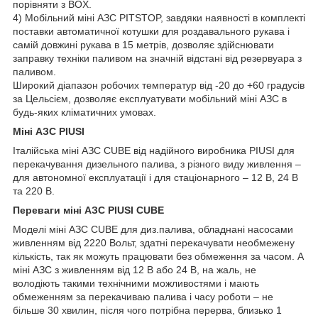
порівняти з BOX.
4) Мобільний міні АЗС PITSTOP, завдяки наявності в комплекті
поставки автоматичної котушки для роздавального рукава і
самій довжині рукава в 15 метрів, дозволяє здійснювати
заправку техніки паливом на значній відстані від резервуара з
паливом.
Широкий діапазон робочих температур від -20 до +60 градусів
за Цельсієм, дозволяє експлуатувати мобільний міні АЗС в
будь-яких кліматичних умовах.
Міні АЗС PIUSI
Італійська міні АЗС CUBE від надійного виробника PIUSI для
перекачування дизельного палива, з різного виду живлення –
для автономної експлуатації і для стаціонарного – 12 В, 24 В
та 220 В.
Переваги міні АЗС PIUSI CUBE
Моделі міні АЗС CUBE для диз.палива, обладнані насосами
живленням від 2220 Вольт, здатні перекачувати необмежену
кількість, так як можуть працювати без обмеження за часом. А
міні АЗС з живленням від 12 В або 24 В, на жаль, не
володіють такими технічними можливостями і мають
обмеженням за перекачиваю палива і часу роботи – не
більше 30 хвилин, після чого потрібна перерва, близько 1