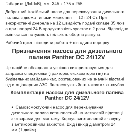
Габарити (ДхШхВ), мм: 345 х 175 х 255
Добротний італійський насос для перекачування дизельного
палива з двома типами живлення — 12 і 24 Ст. При
використанні джерела на 12 швидкість подачі складе 35 л/хв,
а при напрузі 24 В продуктивність зростає в 2 рази. Відповідно
змінюється потужність і кількість обертів двигуна.
Робочий цикл: півгодини робота + півгодини перерву.
Призначення насоса для дизельного
палива Panther DC 24/12V
Це надійне обладнання успішно використовується для
заправки спецтехніки (тракторів, екскаваторів і ін) на
будівельних майданчиках, розташованих на значній відстані
від стаціонарних АЗС. Застосовують його також в яхт-клубах.
Комплектація насоси для дизельного палива
Panther DC 24/12V
Самовсмоктуючий насос для перекачування
дизельного палива встановлений на металевій підставці
з отворами для монтажу. Корпус виготовлений з чавуну
з антикорозійним захистом. Вхід і вихід діаметром 24
мм (1 дюйм).