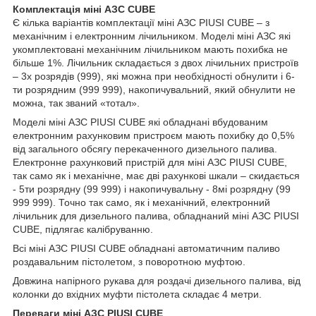
Комплектація міні АЗС CUBE
Є кілька варіантів комплектації міні АЗС PIUSI CUBE – з
механічним і електронним лічильником. Моделі міні АЗС які
укомплектовані механічним лічильником мають похибка не
більше 1%. Лічильник складається з двох лічильних пристроїв
– 3х розрядів (999), які можна при необхідності обнулити і 6-
ти розрядним (999 999), накопичувальний, який обнулити не
можна, так званий «тотал».
Моделі міні АЗС PIUSI CUBE які обладнані вбудованим
електронним рахунковим пристроєм мають похибку до 0,5%
від загального обсягу перекаченного дизельного палива.
Електронне рахунковий пристрій для міні АЗС PIUSI CUBE,
так само як і механічне, має дві рахункові шкали – скидається
- 5ти розрядну (99 999) і накопичувальну - 8мі розрядну (99
999 999). Точно так само, як і механічний, електронний
лічильник для дизельного палива, обладнаний міні АЗС PIUSI
CUBE, підлягає калібруванню.
Всі міні АЗС PIUSI CUBE обладнані автоматичним паливо
роздавальним пістолетом, з поворотною муфтою.
Довжина напірного рукава для роздачі дизельного палива, від
колонки до вхідних муфти пістолета складає 4 метри.
Переваги міні АЗС PIUSI CUBE