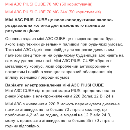
Міні АЗС PIUSI CUBE 70 MC (50 користувачів)
Міні АЗС PIUSI CUBE 70 MC 24V (50 користувачів)
Міні АЗС PIUSI CUBE це високопродуктивна паливо-
роздавальна колонка для дизельного палива за
розумною ціною.
Основна задача міні АЗС CUBE це швидка заправка будь-
якого виду техніки дизельним паливом при будь-яких умовах.
Така міні АЗС відмінною підійде для заправки дизельним
паливом спец техніки на будь-якому будівництві або навіть на
самому уделанном полі. Міні АЗС PIUSI CUBE зібрана в
металевому корпусі, який оброблений антикорозійним
покриттям і надійно захищає заправний обладнання від
впливу зовнішніх природних умов.
Варіанти електроживлення міні АЗС PIUSI CUBE
Міні АЗС CUBE від торгової марки PIUSI представлена на
ринку України з електроживленням 220 Вольт, 12 В і 24 в
Міні АЗС з живленням 220 В можуть перекачувати дизельне
паливо зі швидкістю не більше 70 літрів в хвилину, це
приблизно 4,2 м3 на годину, а моделі на 12 В або 24 В,
можуть працювати зі швидкістю не більше 35 і 70 літрів в
годину відповідно.