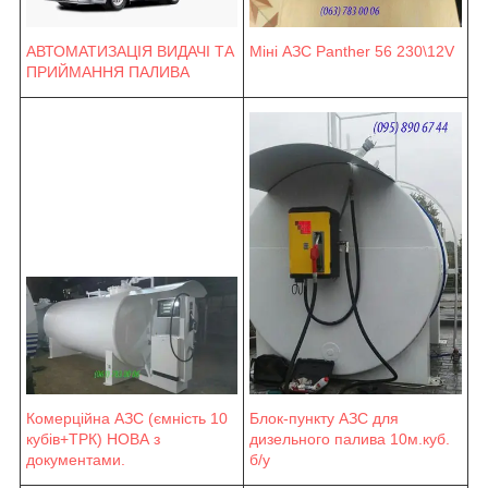
Міні АЗС Panther 56 230\12V
АВТОМАТИЗАЦІЯ ВИДАЧІ ТА
ПРИЙМАННЯ ПАЛИВА
Блок-пункту АЗС для
Комерційна АЗС (ємність 10
дизельного палива 10м.куб.
кубів+ТРК) НОВА з
б/у
документами.