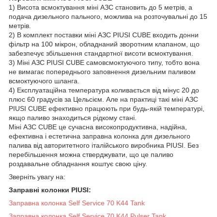
1) Висота всмоктування міні АЗС становить до 5 метрів, а
подача дизельного пального, можлива на розточувальні до 15
метрів.
2) В комплект поставки міні АЗС PIUSI CUBE входить донни
фільтр на 100 мікрон, обладнаний зворотним клапаном, що
забезпечує збільшення стандартної висоти всмоктування.
3) Міні АЗС PIUSI CUBE самовсмоктуючого типу, тобто вона
не вимагає попереднього заповнення дизельним паливом
всмоктуючого шланга.
4) Експлуатаційна температура коливається від мінус 20 до
плюс 60 градусів за Цельсієм. Але на практиці такі міні АЗС
PIUSI CUBE ефективно працюють при будь-якій температурі,
якщо паливо знаходиться рідкому стані.
Міні АЗС CUBE це сучасна високопродуктивна, надійна,
ефективна і естетична заправна колонка для дизельного
палива від авторитетного італійського виробника PIUSI. Без
перебільшення можна стверджувати, що це паливо
роздавальне обладнання коштує свою ціну.
Зверніть увагу на:
Заправні колонки PIUSI:
Заправна колонка Self Service 70 K44 Tank
Заправна колонка Self Service 70 K44 Pulser Tank