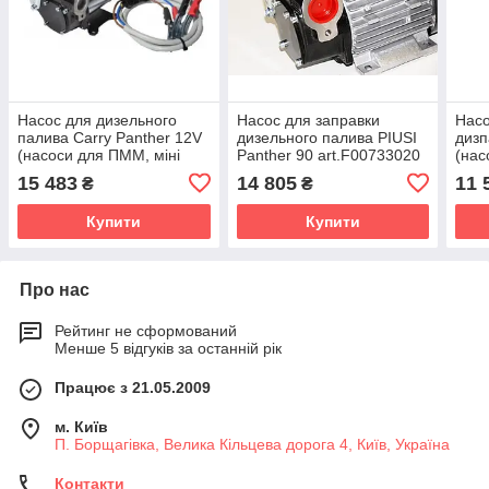
Насос для дизельного
Насос для заправки
Насо
палива Carry Panther 12V
дизельного палива PIUSI
дизп
(насоси для ПММ, міні
Panther 90 art.F00733020
(нас
АЗС)
АЗС)
15 483
14 805
11 
₴
₴
Купити
Купити
Про нас
Рейтинг не сформований
Менше 5 відгуків за останній рік
Працює з 21.05.2009
м. Київ
П. Борщагівка, Велика Кільцева дорога 4, Київ, Україна
Контакти