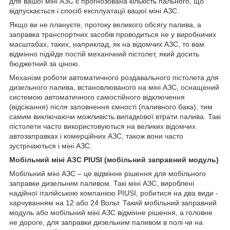
для вашої міні АЗС є прогнозована кількість пального, що
відпускається і спосіб експлуатації вашої міні АЗС.
Якщо ви не плануєте, протоку великого обсягу палива, а
заправка транспортних засобів проводиться не у виробничих
масштабах, таких, наприклад, як на відомчих АЗС, то вам
відмінно підійде постій механічний пістолет, який досить
бюджетний за ціною.
Механізм роботи автоматичного роздавального пістолета для
дизельного палива, встановлюваного на міні АЗС, оснащений
системою автоматичного самостійного відключення
(відсікання) після заповнення ємності (паливного бака), тим
самим виключаючи можливість випадкової втрати палива. Такі
пістолети часто використовуються на великих відомчих
автозаправках і комерційних АЗС, також вони часто
зустрічаються і міні АЗС.
Мобільний міні АЗС PIUSI (мобільний заправний модуль)
Мобільний міні АЗС – це відмінне рішення для мобільного
заправки дизельним паливом. Такі міні АЗС, вироблені
надійної італійською компанією PIUSI, робитися на два види -
харчуванням на 12 або 24 Вольт. Такий мобільний заправний
модуль або мобільний міні АЗС відмінне рішення, а головне
не дороге, для заправки дизельним паливом в полі чи на