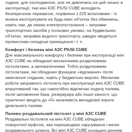
години, для охолодження, але не дивлячись на цей нюанс в
експлуатації, такі міні АЗС PIUSI CUBE володіють
безперечною перевагою, порівняно з 220 вольтовими - їх
можна експлуатувати на будь-яких об'єктах без обмежень,
навіть там, де немає електропостачання – заправки
транспортних засобів у польових умовах, на будівельних
об'єктах, заправка водного транспорту, швидко зводяться
промислово-складські приміщення і т. п.
Комфорт і безпека міні АЗС PIUSI CUBE
Для максимального комфорту і безпеки при експлуатації міні
АЗС CUBE не обладнані механічними роздатковими
пістолетами, а автоматичними. Тобто роздатковими
пістолетами, які обладнані функцією «відсікання» після
закінчення сніданки, навіть у бюджетних версіях. Механізм
роботи заправного пістолета при експлуатації міні АЗС CUBE
влаштований так, що самостійно відключає подачу палива,
після заповнення бака, резервуара або іншої ємності, що
практично зводить до «0» можливість випадкової втрати
дизельного палива.
Паливо роздавальний пістолет у міні АЗС CUBE
Роздавальні пістолети на міні АЗС CUBE обладнані
поворотної муфтою, яка перешкоджає скручування і мелю
роздавального шланга. Всі міні АЗС CUBE оснащені донним