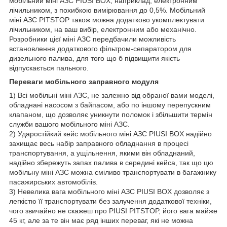
мобільний міні АЗС PIUSI BOX, наприклад, електронним
лічильником, з похибкою вимірювання до 0,5%. Мобільний
міні АЗС PITSTOP також можна додатково укомплектувати
лічильником, на ваш вибір, електронним або механічно.
Розробники цієї міні АЗС передбачили можливість
встановлення додаткового фільтром-сепаратором для
дизельного палива, для того що б підвищити якість
відпускається пального.
Переваги мобільного заправного модуля
1) Всі мобільні міні АЗС, не залежно від обраної вами моделі,
обладнані насосом з байпасом, або по іншому перепускним
клапаном, що дозволяє уникнути поломок і збільшити термін
служби вашого мобільного міні АЗС.
2) Ударостійкий кейс мобільного міні АЗС PIUSI BOX надійно
захищає весь набір заправного обладнання в процесі
транспортування, а ущільнення, якими він обладнаний,
надійно збережуть запах палива в середині кейса, так що цю
мобільну міні АЗС можна сміливо транспортувати в багажнику
пасажирських автомобілів.
3) Невелика вага мобільного міні АЗС PIUSI BOX дозволяє з
легкістю її транспортувати без залучення додаткової техніки,
чого звичайно не скажеш про PIUSI PITSTOP, його вага майже
45 кг, але за те він має ряд інших переваг, які не можна