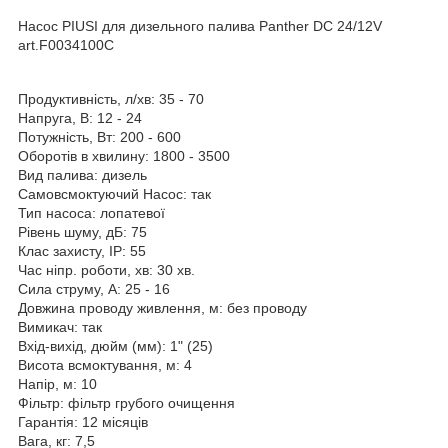
Насос PIUSI для дизельного палива Panther DC 24/12V
art.F0034100C
Продуктивність, л/хв: 35 - 70
Напруга, В: 12 - 24
Потужність, Вт: 200 - 600
Оборотів в хвилину: 1800 - 3500
Вид палива: дизель
Самовсмоктуючий Насос: так
Тип насоса: лопатевої
Рівень шуму, дБ: 75
Клас захисту, IP: 55
Час ніпр. роботи, хв: 30 хв.
Сила струму, А: 25 - 16
Довжина проводу живлення, м: без проводу
Вимикач: так
Вхід-вихід, дюйм (мм): 1" (25)
Висота всмоктування, м: 4
Напір, м: 10
Фільтр: фільтр грубого очищення
Гарантія: 12 місяців
Вага, кг: 7,5