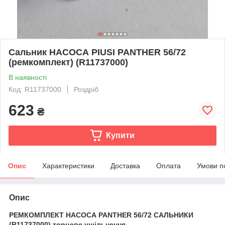
Сальник НАСОСА PIUSI PANTHER 56/72
(ремкомплект) (R11737000)
В наявності
Код: R11737000
Роздріб
623
₴
Купити
Опис
Характеристики
Доставка
Оплата
Умови п
Опис
РЕМКОМПЛЕКТ НАСОСА PANTHER 56/72 САЛЬНИКИ
(R11737000) торцеве ущільнення