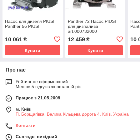
Насос для дизеля PIUSI
Panther 72 Насос PIUSI
Насо
Panther 56 PIUSI
для дизпалива
Pant
art.000732000
10 061
12 459
10 
₴
₴
Купити
Купити
Про нас
Рейтинг не сформований
Менше 5 відгуків за останній рік
Працює з 21.05.2009
м. Київ
П. Борщагівка, Велика Кільцева дорога 4, Київ, Україна
Контакти
Сьогодні вихідний