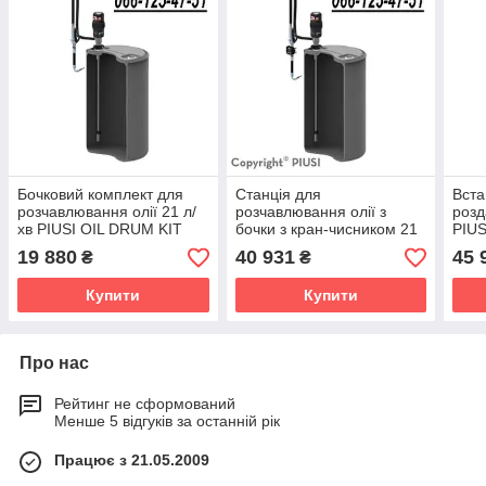
Бочковий комплект для
Станція для
Вста
розчавлювання олії 21 л/
розчавлювання олії з
розд
хв PIUSI OIL DRUM KIT
бочки з кран-чисником 21
PIUS
200 3.5 W/O
л/хв PIUSI OIL DRUM KIT
3.5
19 880
40 931
45 
₴
₴
200 3.5 W/O METER
Купити
Купити
Про нас
Рейтинг не сформований
Менше 5 відгуків за останній рік
Працює з 21.05.2009