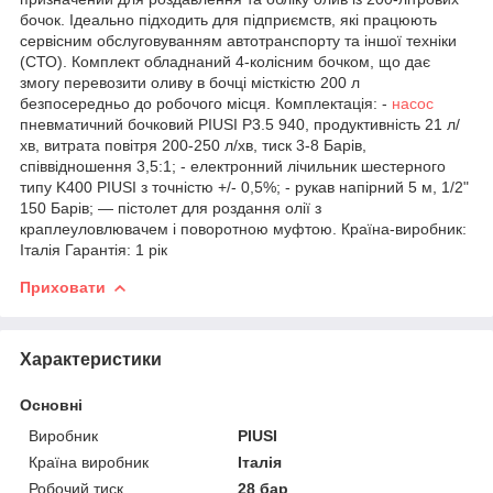
бочок. Ідеально підходить для підприємств, які працюють
сервісним обслуговуванням автотранспорту та іншої техніки
(СТО). Комплект обладнаний 4-колісним бочком, що дає
змогу перевозити оливу в бочці місткістю 200 л
безпосередньо до робочого місця. Комплектація: -
насос
пневматичний бочковий PIUSI P3.5 940, продуктивність 21 л/
хв, витрата повітря 200-250 л/хв, тиск 3-8 Барів,
співвідношення 3,5:1; - електронний лічильник шестерного
типу K400 PIUSI з точністю +/- 0,5%; - рукав напірний 5 м, 1/2"
150 Барів; — пістолет для роздання олії з
краплеуловлювачем і поворотною муфтою. Країна-виробник:
Італія Гарантія: 1 рік
Приховати
Характеристики
Основні
Виробник
PIUSI
Країна виробник
Італія
Робочий тиск
28 бар