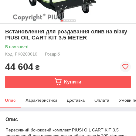
Встановлення для роздавання олив на візку
PIUSI OIL CART KIT 3.5 METER
В наявності
Код: FK0200010
Роздріб
44 604
₴
Купити
Опис
Характеристики
Доставка
Оплата
Умови п
Опис
Пересувний бочоковий комплект PIUSI OIL CART KIT 3.5
призначений для роздавлення та обліку олив із 200-літрових