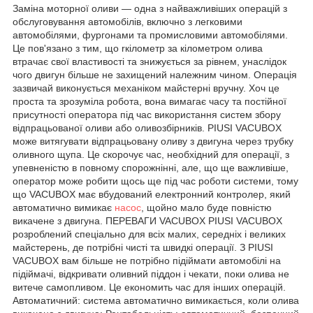
Заміна моторної оливи — одна з найважливіших операцій з
обслуговування автомобілів, включно з легковими
автомобілями, фургонами та промисловими автомобілями.
Це пов'язано з тим, що rкілометр за кілометром олива
втрачає свої властивості та знижується за рівнем, унаслідок
чого двигун більше не захищений належним чином. Операція
зазвичай виконується механіком майстерні вручну. Хоч це
проста та зрозуміла робота, вона вимагає часу та постійної
присутності оператора під час використання систем збору
відпрацьованої оливи або оливозбірників. PIUSI VACUBOX
може витягувати відпрацьовану оливу з двигуна через трубку
оливного щупа. Це скорочує час, необхідний для операції, з
упевненістю в повному спорожнінні, але, що ще важливіше,
оператор може робити щось ще під час роботи системи, тому
що VACUBOX має вбудований електронний контролер, який
автоматично вимикає
насос
, щойно мало буде повністю
викачене з двигуна. ПЕРЕВАГИ VACUBOX PIUSI VACUBOX
розроблений спеціально для всіх малих, середніх і великих
майстерень, де потрібні чисті та швидкі операції. З PIUSI
VACUBOX вам більше не потрібно підіймати автомобілі на
підіймачі, відкривати оливний піддон і чекати, поки олива не
витече самопливом. Це економить час для інших операцій.
Автоматичний: система автоматично вимикається, коли олива