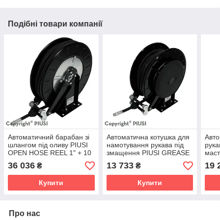
Подібні товари компанії
Автоматичний барабан зі
Автоматична котушка для
Авто
шлангом під оливу PIUSI
намотування рукава під
рука
OPEN HOSE REEL 1" + 10
змащення PIUSI GREASE
мас
MT HOSE SMALL
HOSE REEL 1/4" 15
HOSE
36 036
13 733
19 
₴
₴
SMALL
(HA
Купити
Купити
Про нас