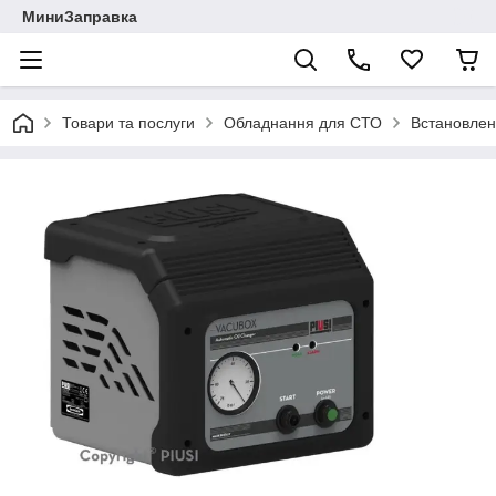
МиниЗаправка
Товари та послуги
Обладнання для СТО
Встановлен