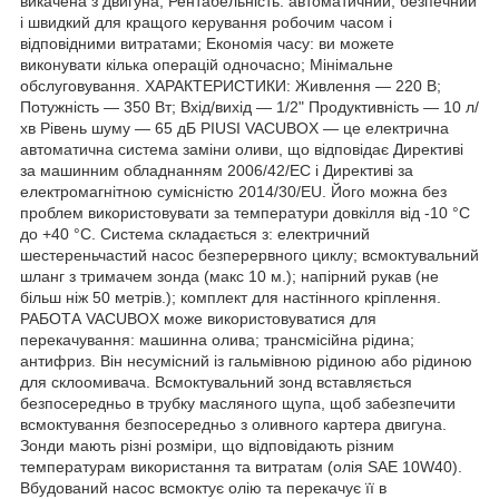
викачена з двигуна; Рентабельність: автоматичний, безпечний
і швидкий для кращого керування робочим часом і
відповідними витратами; Економія часу: ви можете
виконувати кілька операцій одночасно; Мінімальне
обслуговування. ХАРАКТЕРИСТИКИ: Живлення — 220 В;
Потужність — 350 Вт; Вхід/вихід — 1/2" Продуктивність — 10 л/
хв Рівень шуму — 65 дБ PIUSI VACUBOX — це електрична
автоматична система заміни оливи, що відповідає Директиві
за машинним обладнанням 2006/42/EC і Директиві за
електромагнітною сумісністю 2014/30/EU. Його можна без
проблем використовувати за температури довкілля від -10 °C
до +40 °C. Система складається з: електричний
шестереньчастий насос безперервного циклу; всмоктувальний
шланг з тримачем зонда (макс 10 м.); напірний рукав (не
більш ніж 50 метрів.); комплект для настінного кріплення.
РАБОТА VACUBOX може використовуватися для
перекачування: машинна олива; трансмісійна рідина;
антифриз. Він несумісний із гальмівною рідиною або рідиною
для склоомивача. Всмоктувальний зонд вставляється
безпосередньо в трубку масляного щупа, щоб забезпечити
всмоктування безпосередньо з оливного картера двигуна.
Зонди мають різні розміри, що відповідають різним
температурам використання та витратам (олія SAE 10W40).
Вбудований насос всмоктує олію та перекачує її в