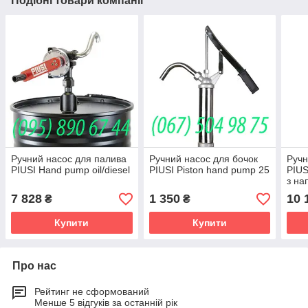
Подібні товари компанії
Ручний насос для палива
Ручний насос для бочок
Ручн
PIUSI Hand pump oil/diesel
PIUSI Piston hand pump 25
PIUS
з на
7 828
1 350
10 
₴
₴
Купити
Купити
Про нас
Рейтинг не сформований
Менше 5 відгуків за останній рік