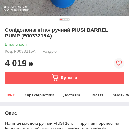
Солідолонагнітач ручний PIUSI BARREL
PUMP (F0033215A)
В наявності
Код: F0033215A
Роздріб
4 019
₴
Купити
Опис
Характеристики
Доставка
Оплата
Умови п
Опис
Нагнітач мастила ручний PIUSI 16 кг — зручний переносний
інструмент для обслуговування техніки та механізмів.