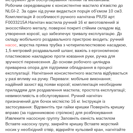
Робочим середовищем є консистентне мастило в'язкістю до
NLGI-2. За один хід ручки видається порція об'ємом 10 см3.
Комплектація й особливості ручного нагнітача PIUSI арт.
F0033215A Нагнітач мастила ручний 16 кг виготовлений зі
зносостійкого металу, поверхні покриті стійким складом від
утворення корозії, що забезпечує тривалу експлуатацію. До
складу мобільного роздавального пристрою входить: ручний
насос
, жорстка пряма трубка з чотирипелюстковою насадкою,
1,5-метровий роздавальний шланг, важіль з ергономічною
пластиковою накладкою проти ковзання руки, ручка для
зручності перенесення. До основи робочого циліндра
приварена опора для підтримки обладнання в процесі
експлуатації. Нагнітання консистентного мастила відбувається
у разі впливу на ручку. Переваги: мобільне виконання;
надійний захист від появи корозії; комплектація необхідним
приладдям для роздавлення мастила; простота експлуатації;
невимогливість в обслуговуванні. Ручний нагнітач
призначений для бочок місткістю 16 кг. Інструкція із
застосування: Відгвинтіть три гайки кришки Поверніть кришку
вправо (за годинниковою стрілкою) для розблокування
Извлеките насосную группу Заповніть ємність мастилом
Вставте насосну групу, закрийте кришку Вставте жорсткий
носик у необхідний отвір, відкрийте кульовий кран, нагнітайте