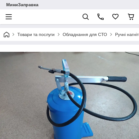
МиниЗаправка
Товари та послуги
Обладнання для СТО
Ручні нагні