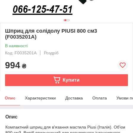
Шприц для солідолу PIUSI 800 см3
(F0035201A)
В наявності
Код: F0035201A
Роздріб
994
₴
Купити
Опис
Характеристики
Доставка
Оплата
Умови п
Опис
Компактний шприц для в'язання мастила Piusi (Італія). Об'єм
800 см3. Виріб призначений для регулярного інтенсивного