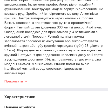
використання. Інструмент професійного рівня, надійний і
функціональний. Конструкція моделі Корпус із рифленням, не
ковзає в руці. Зроблений із неіржавкого металу. Алюмінієва
кришка. Повітря випаровується через клапан на головці.
Важіль сталевий, з пластмасовою ручкою ергономічної
форми. Гнучкий шланг (довжина 300 мм) зі зносостійкої гуми.
Обладнаний насадкою для прес-оливок (з 4 затискачами з
легованої сталі). Переваги Ручний нагнітач можна
заповнювати способом всмоктування або використовувати
змінний патрон або тубу (розмір картриджа (туби) 28, діаметр
57 мм). Шприц для змащення з довгою гнучкою насадкою —
зручний інструмент для подавання невеликих доз у зоні тертя
з ускладненим доступом. Якість, практичність і доступна ціна
моделі F0035201A визначають стійкий попит на виріб
італійської компанії серед сервісних підприємств і
автоаматорів.
Приховати
Характеристики
Основні атрибути