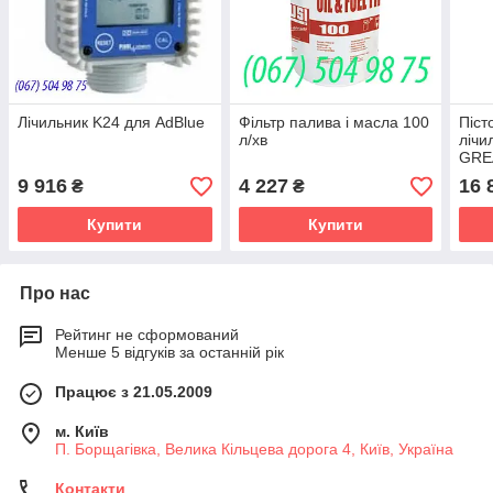
Лічильник K24 для AdBlue
Фільтр палива і масла 100
Піст
л/хв
лічи
GRE
(F00
9 916
4 227
16 
₴
₴
Купити
Купити
Про нас
Рейтинг не сформований
Менше 5 відгуків за останній рік
Працює з 21.05.2009
м. Київ
П. Борщагівка, Велика Кільцева дорога 4, Київ, Україна
Контакти