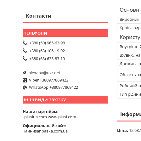
Основні
Контакти
Виробник
Країна ви
Користу
+380 (50) 965-63-98
Внутрішній
+380 (63) 106-19-92
Вх/вих., на
+380 (63) 633-83-19
Довжина р
alexabv@ukr.net
Область з
Viber +380977869422
Робочий т
WhatsApp +380977869422
Тип рідини
ІНШІ ВИДИ ЗВ'ЯЗКУ
Наши партнёры
Інформ
piusiua.com www.piusi.com
Официальный сайт
Ціна:
12 687
минизаправка.com.ua