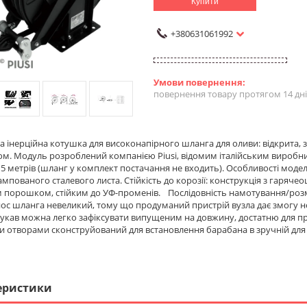
Купити
+380631061992
повернення товару протягом 14 дн
 інерційна котушка для високонапірного шланга для оливи: відкрита
. Модуль розроблений компанією Piusi, відомим італійським виробни
5 метрів (шланг у комплект постачання не входить). Особливості модел
мпованого сталевого листа. Стійкість до корозії: конструкція з гаряче
м порошком, стійким до УФ-променів. Послідовність намотування/роз
ос шланга невеликий, тому що продуманий пристрій вузла дає змогу н
укав можна легко зафіксувати випущеним на довжину, достатню для про
 отворами сконструйований для встановлення барабана в зручній для
еристики