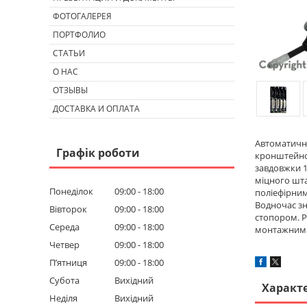
ФОТОГАЛЕРЕЯ
ПОРТФОЛИО
СТАТЬИ
О НАС
ОТЗЫВЫ
ДОСТАВКА И ОПЛАТА
Автоматична
Графік роботи
кронштейном
завдовжки 1
міцного шта
Понеділок
09:00
18:00
поліефірни
Водночас зн
Вівторок
09:00
18:00
стопором. Р
Середа
09:00
18:00
монтажними
Четвер
09:00
18:00
Пʼятниця
09:00
18:00
Субота
Вихідний
Характ
Неділя
Вихідний