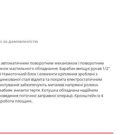
ів
за домовленістю
, з автоматичним поворотним механізмом і поворотним
ком мастильного обладнання. Барабан вміщує рукав 1/2"
і Намоточний блок і елементи кріплення зроблені з
оцинкованої сталі відлита та покрита електростатичним
мотування забезпечують металеві напрямні ролики.
еабияк знизити тертя. Котушка обладнана надійним
ведення поточної заправної операції. Кронштейн із 4
 роботи площині.