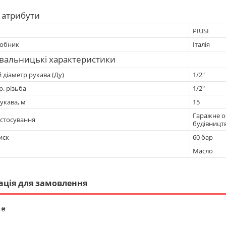
 атрибути
PIUSI
робник
Італія
вальницькі характеристики
 діаметр рукава (Ду)
1/2"
р. різьба
1/2"
укава, м
15
Гаражне о
астосування
будівницт
иск
60 бар
Масло
ація для замовлення
 ₴