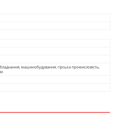
бладнання, машинобудування, гірська промисловість,
во