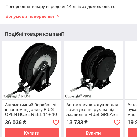
Повернення товару впродовж 14 днів за домовленістю
Всі умови повернення
Подібні товари компанії
Автоматичний барабан зі
Автоматична котушка для
Авто
шлангом під оливу PIUSI
намотування рукава під
рука
OPEN HOSE REEL 1" + 10
змащення PIUSI GREASE
мас
MT HOSE SMALL
HOSE REEL 1/4" 15
HOSE
36 036
13 733
19 
₴
₴
SMALL
(HA
Купити
Купити