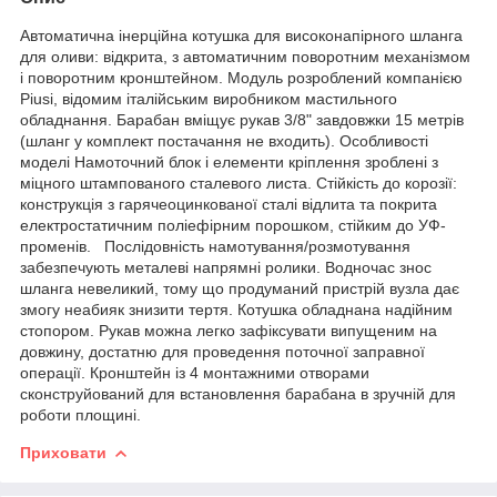
Автоматична інерційна котушка для високонапірного шланга
для оливи: відкрита, з автоматичним поворотним механізмом
і поворотним кронштейном. Модуль розроблений компанією
Piusi, відомим італійським виробником мастильного
обладнання. Барабан вміщує рукав 3/8" завдовжки 15 метрів
(шланг у комплект постачання не входить). Особливості
моделі Намоточний блок і елементи кріплення зроблені з
міцного штампованого сталевого листа. Стійкість до корозії:
конструкція з гарячеоцинкованої сталі відлита та покрита
електростатичним поліефірним порошком, стійким до УФ-
променів. Послідовність намотування/розмотування
забезпечують металеві напрямні ролики. Водночас знос
шланга невеликий, тому що продуманий пристрій вузла дає
змогу неабияк знизити тертя. Котушка обладнана надійним
стопором. Рукав можна легко зафіксувати випущеним на
довжину, достатню для проведення поточної заправної
операції. Кронштейн із 4 монтажними отворами
сконструйований для встановлення барабана в зручній для
роботи площині.
Приховати