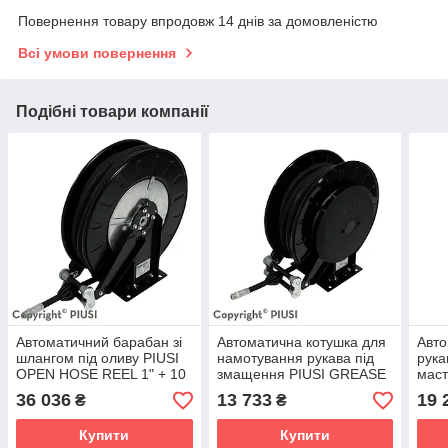
Повернення товару впродовж 14 днів за домовленістю
Всі умови повернення
Подібні товари компанії
Автоматичний барабан зі
Автоматична котушка для
Авто
шлангом під оливу PIUSI
намотування рукава під
рука
OPEN HOSE REEL 1" + 10
змащення PIUSI GREASE
мас
MT HOSE SMALL
HOSE REEL 1/4" 15
HOSE
36 036
13 733
19 
₴
₴
SMALL
(HA
Купити
Купити