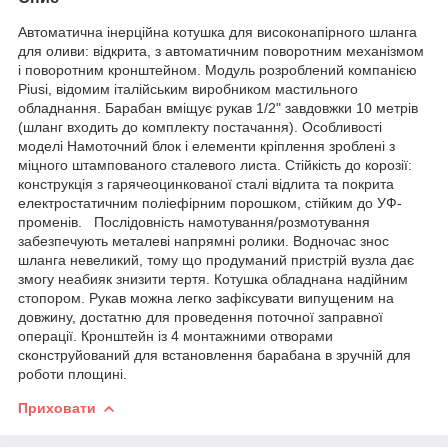
Автоматична інерційна котушка для високонапірного шланга
для оливи: відкрита, з автоматичним поворотним механізмом
і поворотним кронштейном. Модуль розроблений компанією
Piusi, відомим італійським виробником мастильного
обладнання. Барабан вміщує рукав 1/2" завдовжки 10 метрів
(шланг входить до комплекту постачання). Особливості
моделі Намоточний блок і елементи кріплення зроблені з
міцного штампованого сталевого листа. Стійкість до корозії:
конструкція з гарячеоцинкованої сталі відлита та покрита
електростатичним поліефірним порошком, стійким до УФ-
променів. Послідовність намотування/розмотування
забезпечують металеві напрямні ролики. Водночас знос
шланга невеликий, тому що продуманий пристрій вузла дає
змогу неабияк знизити тертя. Котушка обладнана надійним
стопором. Рукав можна легко зафіксувати випущеним на
довжину, достатню для проведення поточної заправної
операції. Кронштейн із 4 монтажними отворами
сконструйований для встановлення барабана в зручній для
роботи площині.
Приховати