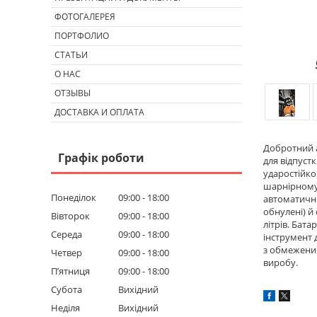
ФОТОГАЛЕРЕЯ
ПОРТФОЛИО
СТАТЬИ
О НАС
ОТЗЫВЫ
ДОСТАВКА И ОПЛАТА
Добротний а
Графік роботи
для відпустк
ударостійко
шарнірному 
Понеділок
09:00
18:00
автоматични
обнулені) й
Вівторок
09:00
18:00
літрів. Бат
Середа
09:00
18:00
інструмент 
з обмеженим
Четвер
09:00
18:00
виробу.
Пʼятниця
09:00
18:00
Субота
Вихідний
Неділя
Вихідний