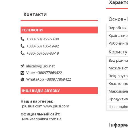
Характ
Контакти
Основні
Виробник
Країна ви
+380 (50) 965-63-98
Робочий т
+380 (63) 106-19-92
Користу
+380 (63) 633-83-19
Вид рідини
alexabv@ukr.net
Можливість
Viber +380977869422
Вхід. внутр
WhatsApp +380977869422
Клас точно
ІНШІ ВИДИ ЗВ'ЯЗКУ
Максимальн
Продуктивн
Наши партнёры
piusiua.com www.piusi.com
Ціна поділ
Официальный сайт
минизаправка.com.ua
Інформ