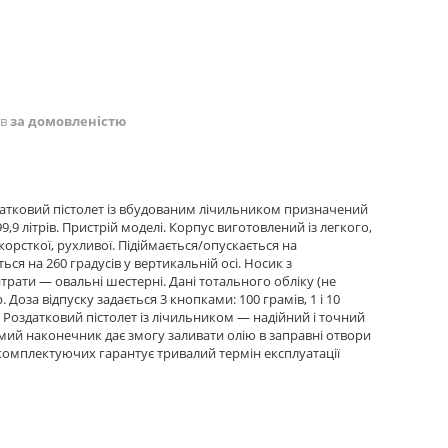
ів
за домовленістю
датковий пістолет із вбудованим лічильником призначений
,9 літрів. Пристрій моделі. Корпус виготовлений із легкого,
орсткої, рухливої. Підіймається/опускається на
ся на 260 градусів у вертикальній осі. Носик з
ати — овальні шестерні. Дані тотального обліку (не
Доза відпуску задається 3 кнопками: 100 грамів, 1 і 10
 Роздатковий пістолет із лічильником — надійний і точний
мий наконечник дає змогу заливати олію в заправні отвори
 комплектуючих гарантує тривалий термін експлуатації