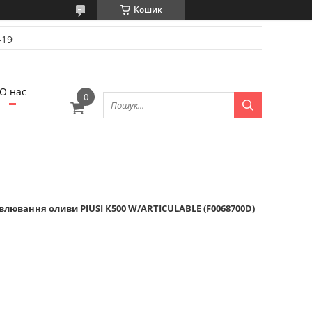
Кошик
-19
О нас
влювання оливи PIUSI K500 W/ARTICULABLE (F0068700D)