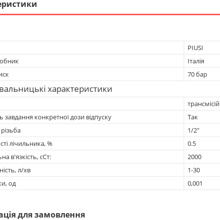
еристики
PIUSI
робник
Італія
иск
70 бар
вальницькі характеристики
трансмісій
 завдання конкретної дози відпуску
Так
 різьба
1/2"
сті лічильника, %
0.5
а в'язкість, сСт:
2000
ість, л/хв
1-30
ки, од
0,001
ація для замовлення