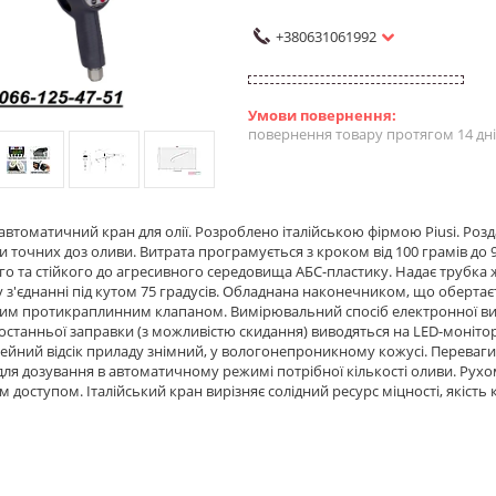
+380631061992
повернення товару протягом 14 дн
втоматичний кран для олії. Розроблено італійською фірмою Piusi. Роз
и точних доз оливи. Витрата програмується з кроком від 100 грамів до 99
го та стійкого до агресивного середовища АБС-пластику. Надає трубка ж
з'єднанні під кутом 75 градусів. Обладнана наконечником, що обертаєть
м протикраплинним клапаном. Вимірювальний спосіб електронної витр
 останньої заправки (з можливістю скидання) виводяться на LED-монітор. 
арейний відсік приладу знімний, у вологонепроникному кожусі. Переваги
для дозування в автоматичному режимі потрібної кількості оливи. Рухо
 доступом. Італійський кран вирізняє солідний ресурс міцності, якість