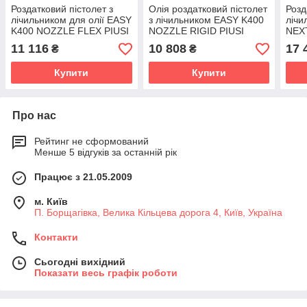
Роздатковий пістолет з
Олія роздатковий пістолет
Розд
лічильником для олії EASY
з лічильником EASY K400
лічи
K400 NOZZLE FLEX PIUSI
NOZZLE RIGID PIUSI
NEX
(F00984010)
(F00984000)
PIUS
11 116
10 808
17 
₴
₴
Купити
Купити
Про нас
Рейтинг не сформований
Менше 5 відгуків за останній рік
Працює з 21.05.2009
м. Київ
П. Борщагівка, Велика Кільцева дорога 4, Київ, Україна
Контакти
Сьогодні вихідний
Показати весь графік роботи