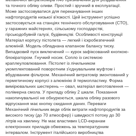
та точного обліку оливи. Простий і зручний в експлуатації.
Може застосовуватися для перекачування інших
нафтопродуктів низької в'язкості. Цей інструмент успішно
застосовується на станціях технічного обслуговування (СТО),
у гаражних майстернях, сільському господарстві,
гірськодобувній галузі, будівництві. Особливості конструкції
Матеріал корпусу пістолета — легкий і іскробезпечний
алюміній. Модель обладнана клапаном балансу тиску.
Випадковий пуск виключений — курок зафіксований кнопкою-
блокіратором. Гнучкий носик. Сопло із системою
краплеуловлювання. Пістолет із лічильником
укомплектований поворотним з'єднувальним муфтом і
вбудованим фільтром. Механічний витратомір змонтований у
герметичному корпусі з алюмінію й термопластику. Форма
вимірювальних шестерень — овал, матеріал виготовлення —
полімерна смола. У приладу обліку 2 шкали. Показання
накопичувальної не обнурюються, шкала обліку разового
відпускання має кнопку скидання даних. Переваги
Механічний лічильник веде облік витрати нафтопродуктів за
високого тиску (до 70 атмосфер) і швидкості потоку до 30
літрів на хвилину. Не має властивих LCD-екранам
електронних приладів обмежень за температурним
інтервалом. Інструмент італійського виробництва