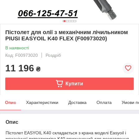
Пістолет для олії з механічним лічильником
PIUSI EASYOIL K40 FLEX (F00973020)
В наявності
Код: F00973020
Роздріб
11 196
₴
Купити
Опис
Характеристики
Доставка
Оплата
Умови п
Опис
Пістолет EASYOIL K40 складається з крана моделі Easyoil і
механічної витратиоміра K40 призначений для роздавлення