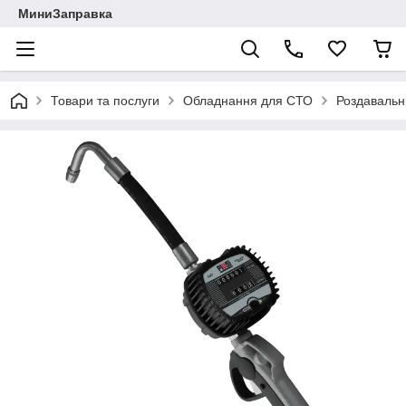
МиниЗаправка
Товари та послуги
Обладнання для СТО
Роздавальні