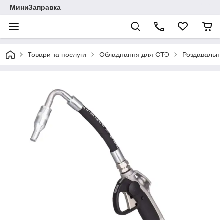
МиниЗаправка
Товари та послуги
Обладнання для СТО
Роздавальні