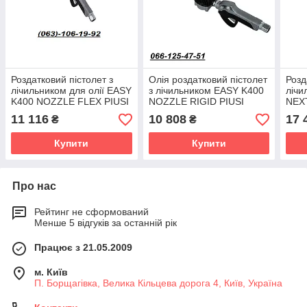
Роздатковий пістолет з
Олія роздатковий пістолет
Розд
лічильником для олії EASY
з лічильником EASY K400
лічи
K400 NOZZLE FLEX PIUSI
NOZZLE RIGID PIUSI
NEX
(F00984010)
(F00984000)
PIUS
11 116
10 808
17 
₴
₴
Купити
Купити
Про нас
Рейтинг не сформований
Менше 5 відгуків за останній рік
Працює з 21.05.2009
м. Київ
П. Борщагівка, Велика Кільцева дорога 4, Київ, Україна