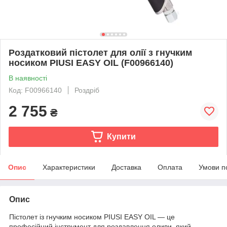
Роздатковий пістолет для олії з гнучким
носиком PIUSI EASY OIL (F00966140)
В наявності
Код: F00966140
Роздріб
2 755
₴
Купити
Опис
Характеристики
Доставка
Оплата
Умови п
Опис
Пістолет із гнучким носиком PIUSI EASY OIL — це
професійний інструмент для роздавлення оливи, який