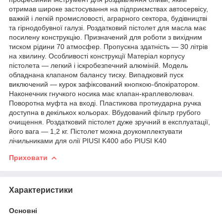
отримав широке застосування на підприємствах автосервісу,
важкій і легкій промисловості, аграрного сектора, будівництві
та гірнодобувної галузі. Роздатковий пістолет для масла має
посилену конструкцію. Призначений для роботи з вихідним
тиском рідини 70 атмосфер. Пропускна здатність — 30 літрів
на хвилину. Особливості конструкції Матеріал корпусу
пістолета — легкий і іскробезпечний алюміній. Модель
обладнана клапаном балансу тиску. Випадковий пуск
виключений — курок зафіксований кнопкою-блокіратором.
Наконечник гнучкого носика має клапан-краплеволювач.
Поворотна муфта на вході. Пластикова протиударна ручка
доступна в декількох кольорах. Вбудований фільтр грубого
очищення. Роздатковий пістолет дуже зручний в експлуатації,
його вага — 1,2 кг. Пістолет можна доукомплектувати
лічильниками для олії PIUSI K400 або PIUSI K40
Приховати
Характеристики
Основні