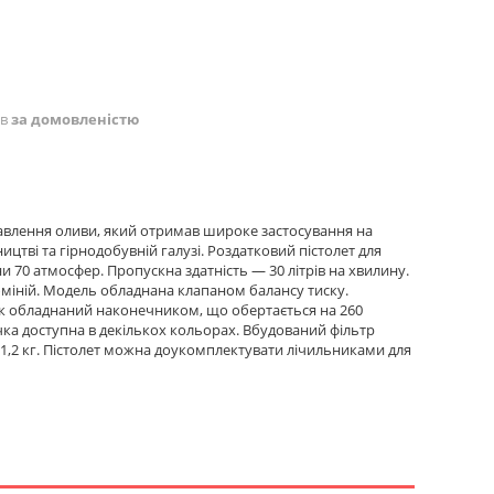
ів
за домовленістю
давлення оливи, який отримав широке застосування на
ицтві та гірнодобувній галузі. Роздатковий пістолет для
 70 атмосфер. Пропускна здатність — 30 літрів на хвилину.
юміній. Модель обладнана клапаном балансу тиску.
к обладнаний наконечником, що обертається на 260
чка доступна в декількох кольорах. Вбудований фільтр
 1,2 кг. Пістолет можна доукомплектувати лічильниками для