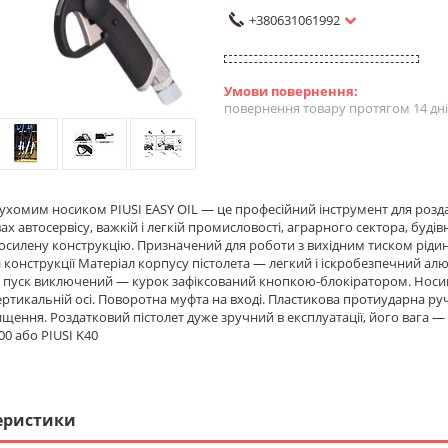
+380631061992
повернення товару протягом 14 дн
 рухомим носиком PIUSI EASY OIL — це професійний інструмент для роз
х автосервісу, важкій і легкій промисловості, аграрного сектора, будівн
осилену конструкцію. Призначений для роботи з вихідним тиском рідини
 конструкції Матеріал корпусу пістолета — легкий і іскробезпечний ал
 пуск виключений — курок зафіксований кнопкою-блокіратором. Носи
вертикальній осі. Поворотна муфта на вході. Пластикова протиударна ру
щення. Роздатковий пістолет дуже зручний в експлуатації, його вага —
400 або PIUSI K40
еристики