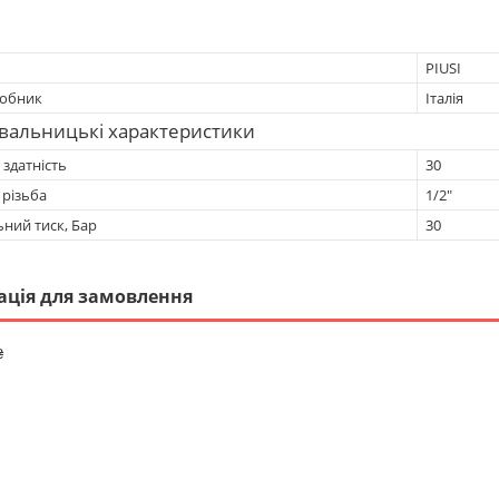
PIUSI
робник
Італія
вальницькі характеристики
здатність
30
 різьба
1/2"
ний тиск, Бар
30
ація для замовлення
₴