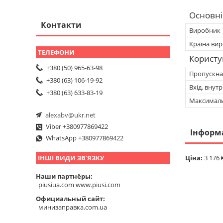
Основні
Контакти
Виробник
Країна ви
Користу
+380 (50) 965-63-98
Пропускна 
+380 (63) 106-19-92
Вхід. внутр
+380 (63) 633-83-19
Максималь
alexabv@ukr.net
Viber +380977869422
Інформ
WhatsApp +380977869422
Ціна:
3 176 
ІНШІ ВИДИ ЗВ'ЯЗКУ
Наши партнёры
piusiua.com www.piusi.com
Официальный сайт
минизаправка.com.ua