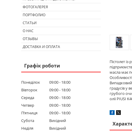
ФОТОГАЛЕРЕЯ
ПОРТФОЛИО
СТАТЬИ
О НАС
ОТЗЫВЫ
ДОСТАВКА И ОПЛАТА
Пістолет із
Графік роботи
підприємства
масла має п
Особливості
Понеділок
09:00
18:00
Випадковий
градусів у 
Вівторок
09:00
18:00
грубого очи
Середа
09:00
18:00
олії PIUSI K
Четвер
09:00
18:00
Пʼятниця
09:00
18:00
Субота
Вихідний
Характ
Неділя
Вихідний