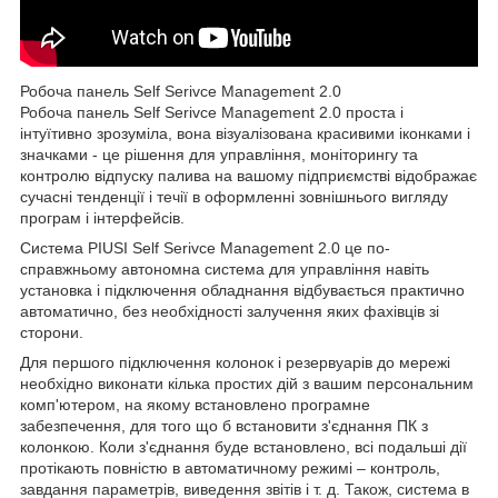
Робоча панель Self Serivce Management 2.0
Робоча панель Self Serivce Management 2.0 проста і
інтуїтивно зрозуміла, вона візуалізована красивими іконками і
значками - це рішення для управління, моніторингу та
контролю відпуску палива на вашому підприємстві відображає
сучасні тенденції і течії в оформленні зовнішнього вигляду
програм і інтерфейсів.
Система PIUSI Self Serivce Management 2.0 це по-
справжньому автономна система для управління навіть
установка і підключення обладнання відбувається практично
автоматично, без необхідності залучення яких фахівців зі
сторони.
Для першого підключення колонок і резервуарів до мережі
необхідно виконати кілька простих дій з вашим персональним
комп'ютером, на якому встановлено програмне
забезпечення, для того що б встановити з'єднання ПК з
колонкою. Коли з'єднання буде встановлено, всі подальші дії
протікають повністю в автоматичному режимі – контроль,
завдання параметрів, виведення звітів і т. д. Також, система в