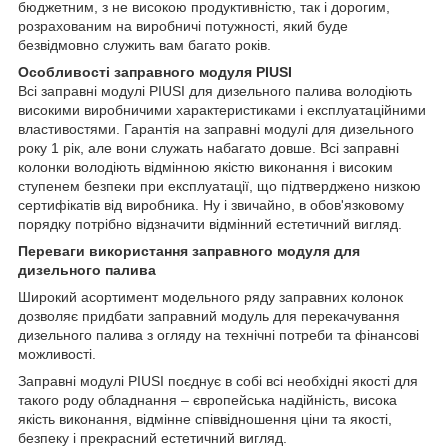
бюджетним, з не високою продуктивністю, так і дорогим,
розрахованим на виробничі потужності, який буде
безвідмовно служить вам багато років.
Особливості заправного модуля PIUSI
Всі заправні модулі PIUSI для дизельного палива володіють
високими виробничими характеристиками і експлуатаційними
властивостями. Гарантія на заправні модулі для дизельного
року 1 рік, але вони служать набагато довше. Всі заправні
колонки володіють відмінною якістю виконання і високим
ступенем безпеки при експлуатації, що підтверджено низкою
сертифікатів від виробника. Ну і звичайно, в обов'язковому
порядку потрібно відзначити відмінний естетичний вигляд.
Переваги використання заправного модуля для
дизельного палива
Широкий асортимент модельного ряду заправних колонок
дозволяє придбати заправний модуль для перекачування
дизельного палива з огляду на технічні потреби та фінансові
можливості.
Заправні модулі PIUSI поєднує в собі всі необхідні якості для
такого роду обладнання – європейська надійність, висока
якість виконання, відмінне співвідношення ціни та якості,
безпеку і прекрасний естетичний вигляд.