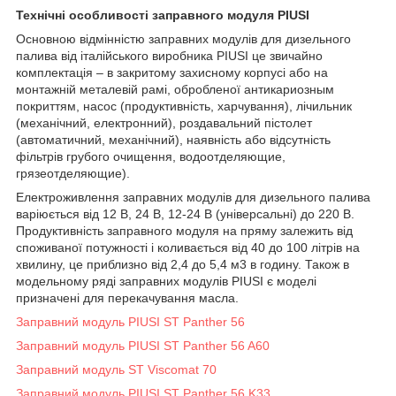
Технічні особливості заправного модуля PIUSI
Основною відмінністю заправних модулів для дизельного
палива від італійського виробника PIUSI це звичайно
комплектація – в закритому захисному корпусі або на
монтажній металевій рамі, обробленої антикариозным
покриттям, насос (продуктивність, харчування), лічильник
(механічний, електронний), роздавальний пістолет
(автоматичний, механічний), наявність або відсутність
фільтрів грубого очищення, водоотделяющие,
грязеотделяющие).
Електроживлення заправних модулів для дизельного палива
варіюється від 12 В, 24 В, 12-24 В (універсальні) до 220 В.
Продуктивність заправного модуля на пряму залежить від
споживаної потужності і коливається від 40 до 100 літрів на
хвилину, це приблизно від 2,4 до 5,4 м3 в годину. Також в
модельному ряді заправних модулів PIUSI є моделі
призначені для перекачування масла.
Заправний модуль PIUSI ST Panther 56
Заправний модуль PIUSI ST Panther 56 A60
Заправний модуль ST Viscomat 70
Заправний модуль PIUSI ST Panther 56 K33