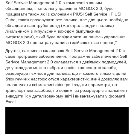
Self Serivce Management 2.0 в комплекті з вашим
обладнанням, і панеллю управління MC BOX 2.0, буде
працювати також як і з колонками PIUSI Self Service і PIUSI
Cube, також враховувати все паливо, але для цього необхідно
обладнати ваш трубопровід (магістраль подачі палива)
лічильником з імпульсним виходом (імпульсним
витратоміром), який буде повідомляти на панель управління
MC BOX 2.0 про витрату палива і здійснюються операції.
Другою, важливою складовою Self Serivce Management 2.0 є
саме програмне забезпечення. Програмне забезпечення Self
Serivce Management 2.0 складається з декількох подмодулей,
де у вкладках можна вибрати водіїв, транспортні засоби,
резервуари і ємності для палива, що я кожного з яких є цілий
блок гнучких настроюються характеристик, який дозволяє вам
налаштувати всі можливі фільтри і задати параметри, по
транспортним засобам, по водіям, за резервуарів з пальним і
виводити їх у деталізованому звіті і вивантажувати у форматі
Excel.