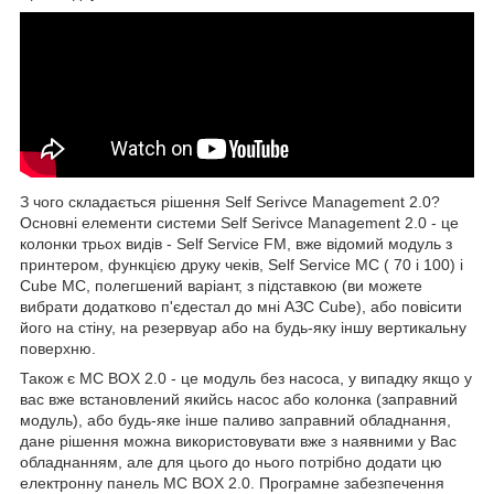
З чого складається рішення Self Serivce Management 2.0?
Основні елементи системи Self Serivce Management 2.0 - це
колонки трьох видів - Self Service FM, вже відомий модуль з
принтером, функцією друку чеків, Self Service MC ( 70 і 100) і
Cube MC, полегшений варіант, з підставкою (ви можете
вибрати додатково п'єдестал до мні АЗС Cube), або повісити
його на стіну, на резервуар або на будь-яку іншу вертикальну
поверхню.
Також є MC BOX 2.0 - це модуль без насоса, у випадку якщо у
вас вже встановлений якийсь насос або колонка (заправний
модуль), або будь-яке інше паливо заправний обладнання,
дане рішення можна використовувати вже з наявними у Вас
обладнанням, але для цього до нього потрібно додати цю
електронну панель MC BOX 2.0. Програмне забезпечення