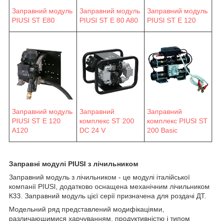
Заправний модуль
Заправний модуль
Заправний модуль
PIUSI ST E 80 A80
PIUSI ST E 120
PIUSI ST E80
Заправний модуль
Заправний
Заправний
PIUSI ST E 120
комплекс ST 200
комплекс PIUSI ST
A120
DC 24 V
200 Basic
Заправні модулі PIUSI з лічильником
Заправний модуль з лічильником - це модулі італійської
компанії PIUSI, додатково оснащена механічним лічильником
К33. Заправний модуль цієї серії призначена для роздачі ДТ.
Модельний ряд представлений модифікаціями,
различающимися харчуванням, продуктивністю і типом