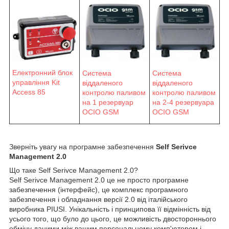
Електронний блок
Система
Система
управління Kit
віддаленого
віддаленого
Access 85
контролю паливом
контролю паливом
на 1 резервуар
на 2-4 резервуара
OCIO GSM
OCIO GSM
Зверніть увагу на програмне забезпечення
Self Serivce
Management 2.0
Що таке Self Serivce Management 2.0?
Self Serivce Management 2.0 це не просто програмне
забезпечення (інтерфейс), це комплекс програмного
забезпечення і обладнання версії 2.0 від італійського
виробника PIUSI. Унікальність і принципова її відмінність від
усього того, що було до цього, це можливість двостороннього
обміну даними між вашим персональному комп'ютером і