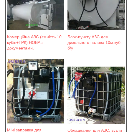
Блок-пункту АЗС для
Комерційна АЗС (ємність 10
дизельного палива 10м.куб.
кубів+ТРК) НОВА з
б/у
документами.
Міні заправка для
Обладнання для АЗС, вузли