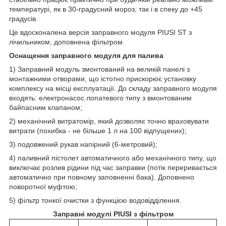
температурі, як в 30-градусний мороз, так і в спеку до +45
градусів.
Це вдосконалена версія заправного модуля PIUSI ST з
лічильником, доповнена фільтром.
Оснащення заправного модуля для палива
1) Заправний модуль змонтований на великій панелі з
монтажними отворами, що істотно прискорює установку
комплексу на місці експлуатації. До складу заправного модуля
входять: електронасос лопатевого типу з вмонтованим
байпасним клапаном;
2) механічний витратомір, який дозволяє точно враховувати
витрати (похибка - не більше 1 л на 100 відпущених);
3) подовжений рукав напірний (6-метровий);
4) паливний пістолет автоматичного або механічного типу, що
виключає розлив рідини під час заправки (потік переривається
автоматично при повному заповненні бака). Доповнено
поворотної муфтою;
5) фільтр тонкої очистки з функцією водовідділення.
Заправні модулі PIUSI з фільтром