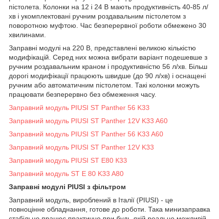
пістолета. Колонки на 12 і 24 В мають продуктивність 40-85 л/
хв і укомплектовані ручним роздавальним пістолетом з
поворотною муфтою. Час безперервної роботи обмежено 30
хвилинами.
Заправні модулі на 220 В, представлені великою кількістю
модифікацій. Серед них можна вибрати варіант подешевше з
ручним роздавальним краном і продуктивністю 56 л/хв. Більш
дорогі модифікації працюють швидше (до 90 л/хв) і оснащені
ручним або автоматичним пістолетом. Такі колонки можуть
працювати безперервно без обмеження часу.
Заправний модуль PIUSI ST Panther 56 K33
Заправний модуль PIUSI ST Panther 12V K33 A60
Заправний модуль PIUSI ST Panther 56 K33 A60
Заправний модуль PIUSI ST Panther 12V K33
Заправний модуль PIUSI ST E80 К33
Заправний модуль ST E 80 K33 A80
Заправні модулі PIUSI з фільтром
Заправний модуль, вироблений в Італії (PIUSI) - це
повноцінне обладнання, готове до роботи. Така минизаправка
стабільно працює практично при будь-якій реально можливій