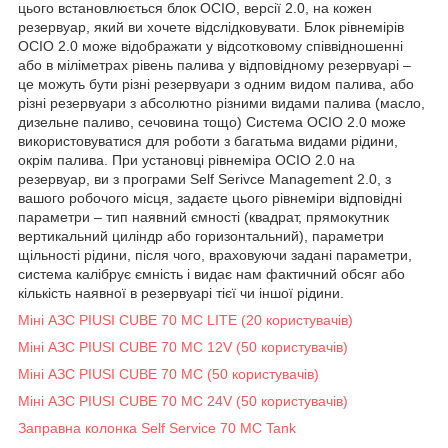
цього встановлюється блок OCIO, версії 2.0, на кожен
резервуар, який ви хочете відслідковувати. Блок рівнемірів
OCIO 2.0 може відображати у відсотковому співвідношенні
або в міліметрах рівень палива у відповідному резервуарі –
це можуть бути різні резервуари з одним видом палива, або
різні резервуари з абсолютно різними видами палива (масло,
дизельне паливо, сечовина тощо) Система OCIO 2.0 може
використовуватися для роботи з багатьма видами рідини,
окрім палива. При установці рівнеміра OCIO 2.0 на
резервуар, ви з програми Self Serivce Management 2.0, з
вашого робочого місця, задаєте цього рівнеміри відповідні
параметри – тип наявний ємності (квадрат, прямокутник
вертикальний циліндр або горизонтальний), параметри
щільності рідини, після чого, враховуючи задані параметри,
система калібрує ємність і видає нам фактичний обсяг або
кількість наявної в резервуарі тієї чи іншої рідини.
Міні АЗС PIUSI CUBE 70 MC LITE (20 користувачів)
Міні АЗС PIUSI CUBE 70 MC 12V (50 користувачів)
Міні АЗС PIUSI CUBE 70 MC (50 користувачів)
Міні АЗС PIUSI CUBE 70 MC 24V (50 користувачів)
Заправна колонка Self Service 70 MC Tank