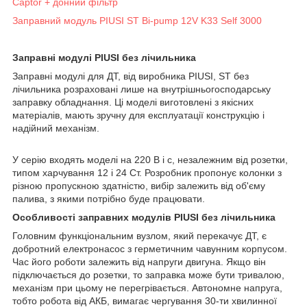
Captor + донний фільтр
Заправний модуль PIUSI ST Bi-pump 12V K33 Self 3000
Заправні модулі PIUSI без лічильника
Заправні модулі для ДТ, від виробника PIUSI, ST без
лічильника розраховані лише на внутрішньогосподарську
заправку обладнання. Ці моделі виготовлені з якісних
матеріалів, мають зручну для експлуатації конструкцію і
надійний механізм.
У серію входять моделі на 220 В і с, незалежним від розетки,
типом харчування 12 і 24 Ст. Розробник пропонує колонки з
різною пропускною здатністю, вибір залежить від об'єму
палива, з якими потрібно буде працювати.
Особливості заправних модулів PIUSI без лічильника
Головним функціональним вузлом, який перекачує ДТ, є
добротний електронасос з герметичним чавунним корпусом.
Час його роботи залежить від напруги двигуна. Якщо він
підключається до розетки, то заправка може бути тривалою,
механізм при цьому не перегрівається. Автономне напруга,
тобто робота від АКБ, вимагає чергування 30-ти хвилинної