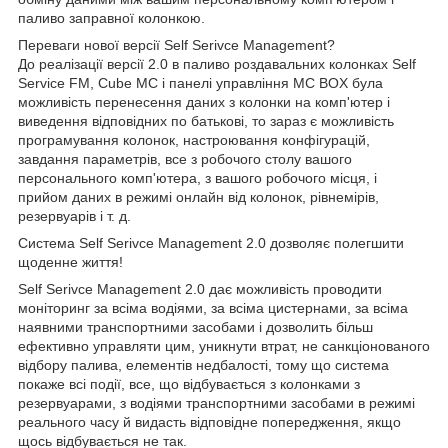
паливо заправної колонкою.
Переваги нової версії Self Serivce Management?
До реалізації версії 2.0 в паливо роздавальних колонках Self
Service FM, Cube MC і панелі управління MC BOX була
можливість перенесення даних з колонки на комп'ютер і
виведення відповідних по батькові, то зараз є можливість
програмування колонок, настроювання конфігурацій,
завдання параметрів, все з робочого столу вашого
персонального комп'ютера, з вашого робочого місця, і
прийом даних в режимі онлайн від колонок, рівнемірів,
резервуарів і т. д.
Система Self Serivce Management 2.0 дозволяє полегшити
щоденне життя!
Self Serivce Management 2.0 дає можливість проводити
моніторинг за всіма водіями, за всіма цистернами, за всіма
наявними транспортними засобами і дозволить більш
ефективно управляти цим, уникнути втрат, не санкціонованого
відбору палива, елементів недбалості, тому що система
покаже всі події, все, що відбувається з колонками з
резервуарами, з водіями транспортними засобами в режимі
реального часу й видасть відповідне попередження, якщо
щось відбувається не так.