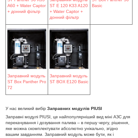
A60 + Water Captor
ST E 120 K33 A120
Basic
+ донний фільтр
+ Water Captor +
донний фільтр
Заправний модуль
Заправний модуль
ST Box Panther Pro
ST BOX E120 Basic
72
У нас великий вибір
Заправних модулів PIUSI
Заправні модулі PIUSI, це найпопулярніший вид міні АЗС для
перекачування і дозування палива – в першу чергу, рішення,
яке можна скомплектувати абсолютно унікально, згідно
вашим завданням. Заправний модуль може бути, як і