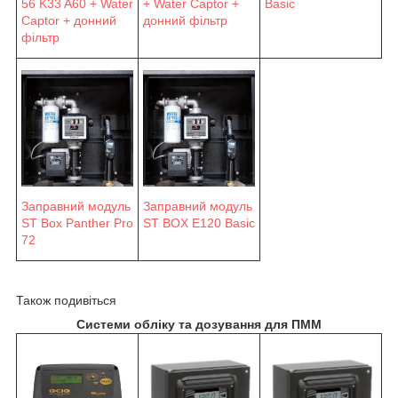
56 K33 A60 + Water
+ Water Captor +
Basic
Captor + донний
донний фільтр
фільтр
Заправний модуль
Заправний модуль
ST Box Panther Pro
ST BOX E120 Basic
72
Також подивіться
Системи обліку та дозування для ПММ