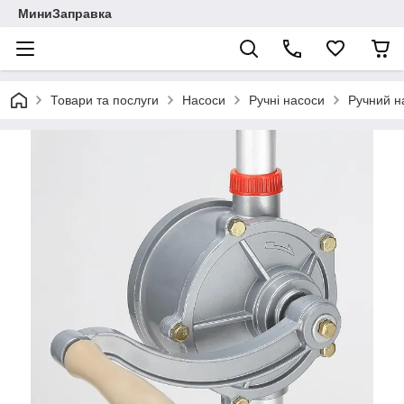
МиниЗаправка
Товари та послуги
Насоси
Ручні насоси
Ручний н