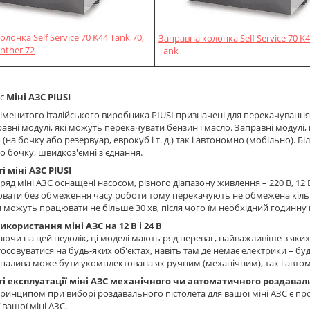
лонка Self Service 70 K44 Tank 70,
Заправна колонка Self Service 70 K4
anther 72
Tank
 є
Міні АЗС PIUSI
д іменитого італійського виробника PIUSI призначені для перекачування 
аправні модулі, які можуть перекачувати бензин і масло. Заправні модулі
(на бочку або резервуар, еврокуб і т. д.) так і автономно (мобільно). 
о бочку, швидкоз'ємні з'єднання.
 міні АЗС PIUSI
яд міні АЗС оснащені насосом, різного діапазону живлення – 220 В, 12 
ати без обмеження часу роботи тому перекачують не обмежена кількіс
и можуть працювати не більше 30 хв, після чого їм необхідний годинну
користання міні АЗС на 12 В і 24 В
ючи на цей недолік, ці моделі мають ряд переваг, найважливіше з яких це 
осовуватися на будь-яких об'єктах, навіть там де немає електрики – буді
палива може бути укомплектована як ручним (механічним), так і авт
і експлуатації міні АЗС механічного чи автоматичного роздавал
инципом при виборі роздавального пістолета для вашої міні АЗС є прог
 вашої міні АЗС.