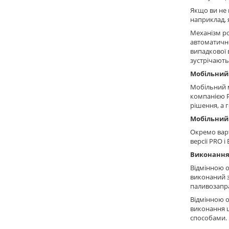
Якщо ви не 
наприклад, 
Механізм ро
автоматично
випадкової 
зустрічаютьс
Мобільний 
Мобільний м
компанією P
рішення, а 
Мобільний 
Окремо варт
версії PRO і
Виконання 
Відмінною о
виконаний з
паливозапра
Відмінною о
виконання ц
способами.