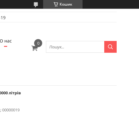
Кошик
-19
О нас
000 літрів
:
00000019