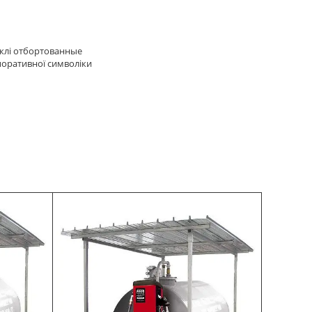
уклі отбортованные
поративної символіки