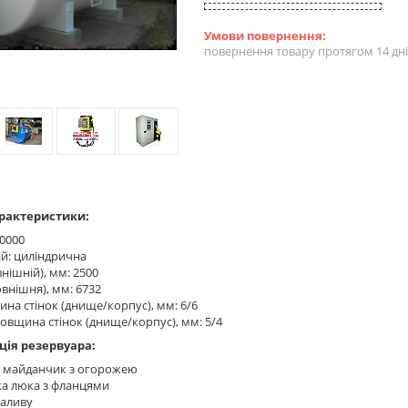
повернення товару протягом 14 дн
рактеристики:
30000
й: циліндрична
внішній), мм: 2500
внішня), мм: 6732
ина стінок (днище/корпус), мм: 6/6
товщина стінок (днище/корпус), мм: 5/4
ія резервуара:
, майданчик з огорожею
а люка з фланцями
наливу