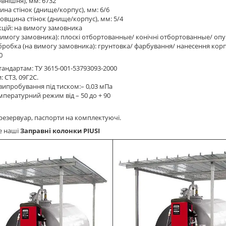
внішня), мм: 6732
ина стінок (днище/корпус), мм: 6/6
товщина стінок (днище/корпус), мм: 5/4
екцій: на вимогу замовника
имогу замовника): плоскі отбортованные/ конічні отбортованные/ оп
робка (на вимогу замовника): грунтовка/ фарбування/ нанесення кор
0
стандартам: ТУ 3615-001-53793093-2000
 СТ3, 09Г2С.
ипробування під тиском:– 0,03 мПа
пературний режим від – 50 до + 90
резервуар, паспорти на комплектуючі.
е наші
Заправні колонки PIUSI