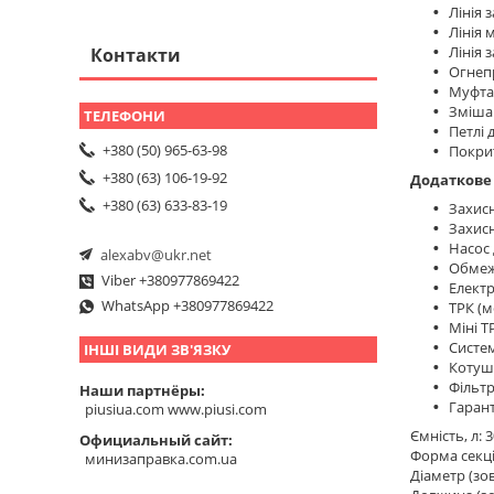
Лінія 
Лінія
Лінія 
Контакти
Огнеп
Муфта
Зміша
Петлі 
+380 (50) 965-63-98
Покрит
+380 (63) 106-19-92
Додаткове
+380 (63) 633-83-19
Захисн
Захис
Насос
alexabv@ukr.net
Обмеж
Viber +380977869422
Елект
WhatsApp +380977869422
ТРК (
Міні Т
Систем
ІНШІ ВИДИ ЗВ'ЯЗКУ
Котуш
Фільтр
Наши партнёры
Гарант
piusiua.com www.piusi.com
Ємність, л: 
Официальный сайт
Форма секці
минизаправка.com.ua
Діаметр (зо