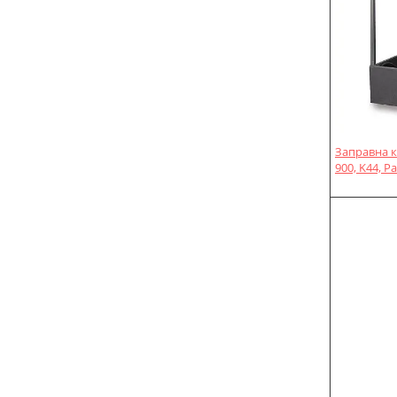
Заправна ко
900, K44, P