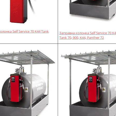
лонка Self Service 70 K44 Tank
Заправна колонка Self Service 70 K4
Tank 70, 900, K44, Panther 72