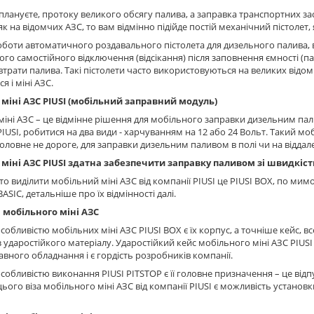
плануєте, протоку великого обсягу палива, а заправка транспортних з
як на відомчих АЗС, то вам відмінно підійде постій механічний пістолет
боти автоматичного роздавального пістолета для дизельного палива,
го самостійного відключення (відсікання) після заповнення ємності 
втрати палива. Такі пістолети часто використовуються на великих відо
я і міні АЗС.
міні АЗС PIUSI (мобільний заправний модуль)
іні АЗС – це відмінне рішення для мобільного заправки дизельним палив
IUSI, робитися на два види - харчуванням на 12 або 24 Вольт. Такий м
головне не дороге, для заправки дизельним паливом в полі чи на віддале
міні АЗС PIUSI здатна забезпечити заправку паливом зі швидкістю 
о виділити мобільний міні АЗС від компанії PIUSI це PIUSI BOX, по мимо
 BASIC, детальніше про їх відмінності далі.
мобільного міні АЗС
собливістю мобільних міні АЗС PIUSI BOX є їх корпус, а точніше кейс, 
 ударостійкого матеріалу. Ударостійкий кейс мобільного міні АЗС PIUS
вного обладнання і є гордість розробників компанії.
собливістю виконання PIUSI PITSTOP є її головне призначення – це від
ього віза мобільного міні АЗС від компанії PIUSI є можливість установ