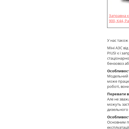
Заправна ко
900, K44, P
У нас також
Міні АЗС ві
PIUSI є і з
стаціонарно 
бензовоз аб
Особливості
Модельний р
може працюв
роботі, вон
Переваги ви
Але не зважа
можуть заст
дизельного 
Особливост
Основним пр
експлуатації