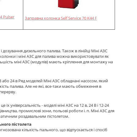
4 Pulser
Заправна колонка Self Service 70 K44 F
і дозування дизельного палива. Також в лінійці Міні АЗС
, колонки і міні АЗС для палива можна використовувати як
Більшість міні АЗС (модулів) мають кріплення для монтажу на
В або 24 в Ряд моделей Міні АЗС обладнані насосом, який
ть палива. Але не які, все-таки мають обмеження в
 перерву.
їх універсальність - моделі міні АЗС на 12 в, 24 В і 12-24
вництва, промислові зони, польові роботи і. п. Міні АЗС для
оматичним роздавальним пістолетом.
ьного пістолета
нозована кількість пального, що відпускається і спосіб