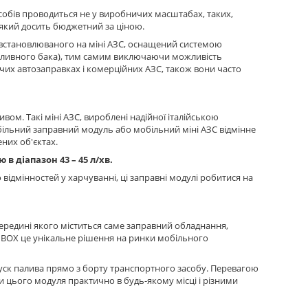
асобів проводиться не у виробничих масштабах, таких,
, який досить бюджетний за ціною.
 встановлюваного на міні АЗС, оснащений системою
(паливного бака), тим самим виключаючи можливість
мчих автозаправках і комерційних АЗС, також вони часто
ом. Такі міні АЗС, вироблені надійної італійською
обільний заправний модуль або мобільний міні АЗС відмінне
них об'єктах.
в діапазон 43 – 45 л/хв.
 відмінностей у харчуванні, ці заправні модулі робитися на
всередині якого міститься саме заправний обладнання,
I BOX це унікальне рішення на ринки мобільного
пуск палива прямо з борту транспортного засобу. Перевагою
ки цього модуля практично в будь-якому місці і різними