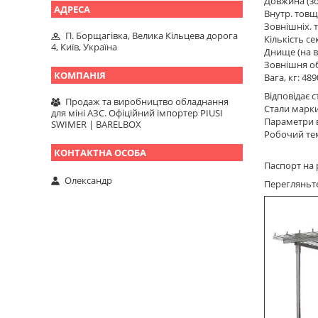
Довжина (зо
Внутр. товщ
Зовнішніх. 
П. Борщагівка, Велика Кільцева дорога
Кількість с
4, Київ, Україна
Днище (на в
Зовнішня об
Вага, кг: 489
Відповідає 
Продаж та виробництво обладнання
Стали марки:
для міні АЗС. Офіційний імпортер PIUSI
Параметри в
SWIMER | BARELBOX
Робочий тем
Паспорт на 
Олександр
Перегляньт