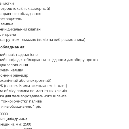
зачистки
 метроштока (люк замерный)
заправного обладнання
реградитель
 зливна
ний дихальний клапан
для крана
а грунтом і емаллю (колір на вибір замовника)
 обладнання:
ий навіс над ємністю
ний шафа для обладнання з піддоном для збору проток
 для заповнення
увач наливу
ронний рівнемір
механічний або електронний)
РК (насос+лічильник+шланг+пістолет)
а обліку палива по магнітних ключів
ка для паливороздавального шланга
 тонкої очистки палива
ія на обладнання: 1 рік
30000
й: циліндрична
внішній), мм: 2500