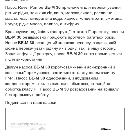
Насос Rover Pompe
BE-M 30
призначені для перекачування
різних рідин, таких як сік, вино, молоко,сироп, рослинне
масло, квас, мінеральна вода, харчові концентрати, сметана,
йогурт, рідке масло, паливо, антифриз.
Враховуючи надійність конструкції, а також її простоту, насоси
BE-M 30
безвідмовно працюють протягом багатьох років.
Насос
BE-M 30
оснащений кнопкою реверсу, завдяки якій
можна перекачувати рідину як в одну, так і в іншу сторону.
Завдяки функції реверсу, насос
BE-M 30
легко промивається
після використання.
Двигун насоса
BE-M 30
короткозамкнений асинхронний з
зовнішньої примусовою вентиляцією та ступенем захисту
IP44. Насос
BE-M 30
однофазний, з вбудованим
конденсатором і теплозахистом в обмотках, ізоляційна
обмотка класу F . Насос
BE-M 30
розрахований на тривалу
без прерывную роботу.
Подивіться на наші насоси: