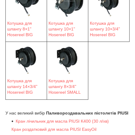
Котушка для
Котушка для
Котушка для
шлангу 8×1"
шлангу 10×1"
шлангу 10×3/4"
Hosereel BIG
Hosereel BIG
Hosereel BIG
Котушка для
Котушка для
шлангу 14×3/4"
шлангу 8×3/4"
Hosereel BIG
Hosereel SMALL
У нас великий вибір
Паливороздавальних пістолетів PIUSI
Кран лічильник для масла PIUSI K400 (30 л/хв)
Кран роздатковий для масла PIUSI EasyOil