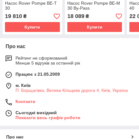
Насос Rover Pompe BE-T
Насос Rover Pompe BE-M
Нас
30
30 By-Pass
40
19 810
18 089
22 
₴
₴
Купити
Купити
Про нас
Рейтинг не сформований
Менше 5 відгуків за останній рік
Працює з 21.05.2009
м. Київ
П. Борщагівка, Велика Кільцева дорога 4, Київ, Україна
Контакти
Сьогодні вихідний
Показати весь графік роботи
Про нас