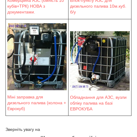
Блок-пункту АЗС для
Комерційна АЗС (ємність 10
дизельного палива 10м.куб.
кубів+ТРК) НОВА з
б/у
документами.
Міні заправка для
Обладнання для АЗС, вузли
дизельного палива (колона +
обліку палива на базі
Еврокуб)
ЕВРОКУБА
Зверніть увагу на