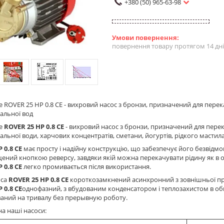
+380 (50) 965-63-98
повернення товару протягом 14 дн
 ROVER 25 HP 0.8 CE - вихровий насос з бронзи, призначений для перек
ральної вод
pe
ROVER 25 HP 0.8 CE
- вихровий насос з бронзи, призначений для перек
альної води, харчових концентратів, сметани, йогуртів, рідкого мастила,
 0.8 CE
має просту і надійну конструкцію, що забезпечує його безвідмо
ний кнопкою реверсу, завдяки якій можна перекачувати рідину як в одну
 0.8 CE
легко промивається після використання.
оса
ROVER 25 HP 0.8 CE
короткозамкнений асинхронний з зовнішньої при
 0.8 CE
однофазний, з вбудованим конденсатором і теплозахистом в обм
аний на тривалу без прерывную роботу.
на наші насоси: