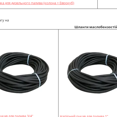
вка для дизельного палива (колона + Еврокуб)
агу на
Шланги маслобензостій
укав для палива 3/4"
Напірний рукав для палива 1"