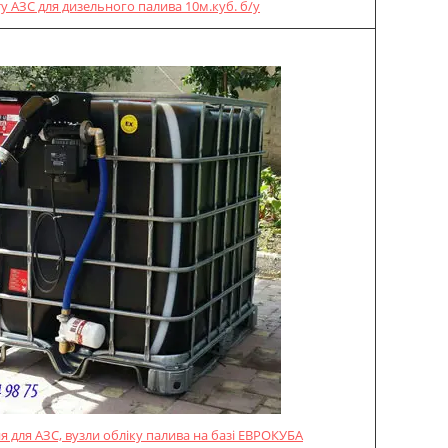
у АЗС для дизельного палива 10м.куб. б/у
 для АЗС, вузли обліку палива на базі ЕВРОКУБА