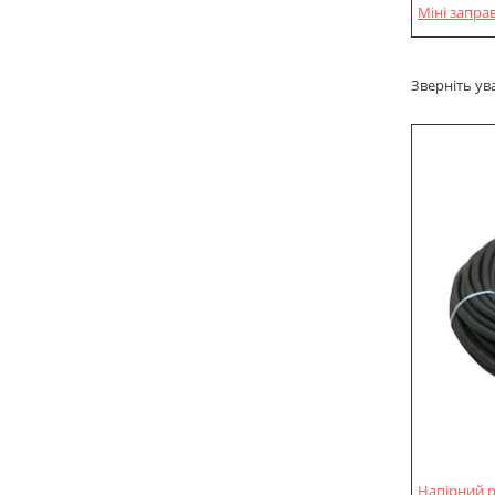
Міні запра
Зверніть ув
Напірний р