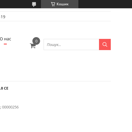
Кошик
-19
О нас
8 CE
:
00000256