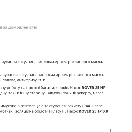
ів
за домовленістю
ачування соку, вина, молока,сиропу, рослинного масла,
ачування соку, вина, молока,сиропу, рослинного масла,
 палива, антифризу і т. п.
вну роботу на протязі багатьох років. Насос
ROVER 25 HP
, так і в іншу сторону. Завдяки функції реверсу, насос
мусовою вентиляцією та ступенем захисту IP44. Насос
отках, ізоляційна обмотка класу F . Насос
ROVER 25HP 0.8