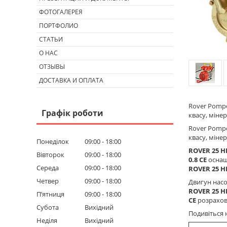
ФОТОГАЛЕРЕЯ
ПОРТФОЛИО
СТАТЬИ
О НАС
ОТЗЫВЫ
ДОСТАВКА И ОПЛАТА
Rover Pompe
Графік роботи
квасу, міне
Rover Pom
квасу, мінер
Понеділок
09:00
18:00
ROVER 25 HP
Вівторок
09:00
18:00
0.8 CE
оснаще
Середа
09:00
18:00
ROVER 25 HP
Четвер
09:00
18:00
Двигун нас
ROVER 25 HP
Пʼятниця
09:00
18:00
CE
розрахов
Субота
Вихідний
Подивіться 
Неділя
Вихідний