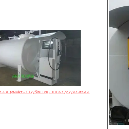
 АЗС (ємність 10 кубів+ТРК) НОВА з документами.