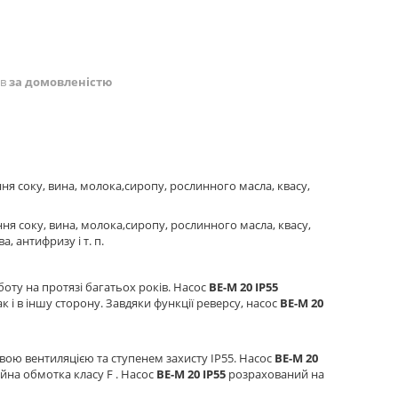
ів
за домовленістю
ня соку, вина, молока,сиропу, рослинного масла, квасу,
ня соку, вина, молока,сиропу, рослинного масла, квасу,
, антифризу і т. п.
оту на протязі багатьох років. Насос
BE-M 20 IP55
 і в іншу сторону. Завдяки функції реверсу, насос
BE-M 20
ю вентиляцією та ступенем захисту IP55. Насос
BE-M 20
йна обмотка класу F . Насос
BE-M 20 IP55
розрахований на