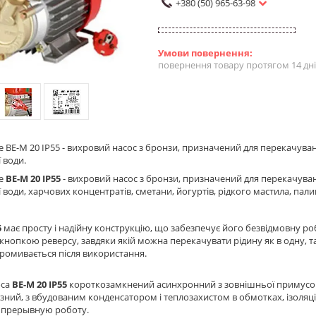
+380 (50) 965-63-98
повернення товару протягом 14 дн
 BE-M 20 IP55 - вихровий насос з бронзи, призначений для перекачуван
 води.
pe
BE-M
20 IP55
- вихровий насос з бронзи, призначений для перекачуван
води, харчових концентратів, сметани, йогуртів, рідкого мастила, палива
5
має просту і надійну конструкцію, що забезпечує його безвідмовну роб
нопкою реверсу, завдяки якій можна перекачувати рідину як в одну, так
ромивається після використання.
оса
BE-M 20 IP55
короткозамкнений асинхронний з зовнішньої примусово
ний, з вбудованим конденсатором і теплозахистом в обмотках, ізоляці
з прерывную роботу.