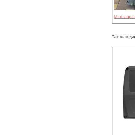
Міні запра
Також подив