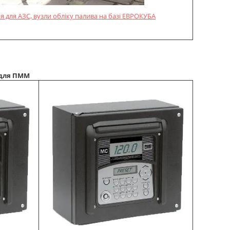
 для АЗС, вузли обліку палива на базі ЕВРОКУБА
 для ПММ