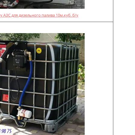
у АЗС для дизельного палива 10м.куб. б/у