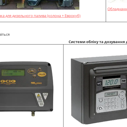
Обладнання
вка для дизельного палива (колона + Еврокуб)
іться
Системи обліку та дозування