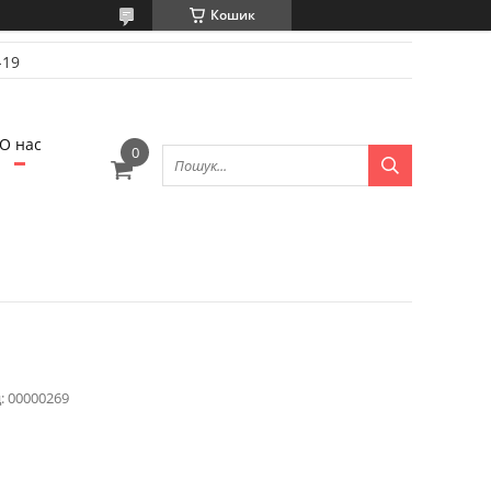
Кошик
-19
О нас
:
00000269