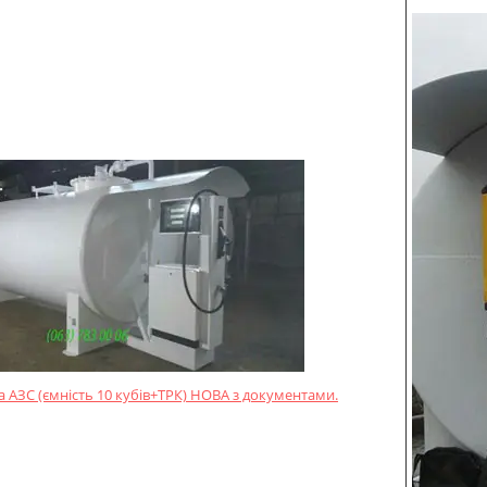
 АЗС (ємність 10 кубів+ТРК) НОВА з документами.