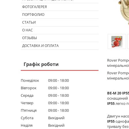
ФОТОГАЛЕРЕЯ
ПОРТФОЛИО
СТАТЬИ
О НАС
ОТЗЫВЫ
ДОСТАВКА И ОПЛАТА
Rover Pompe
Графік роботи
мінеральної
Rover Pom
мінеральної 
Понеділок
09:00
18:00
Вівторок
09:00
18:00
BE-M 20 IP5
Середа
09:00
18:00
оснащений к
Четвер
09:00
18:00
IP55
легко п
Пʼятниця
09:00
18:00
Двигун нас
Субота
Вихідний
IP55
однофаз
Неділя
Вихідний
тривалу бе