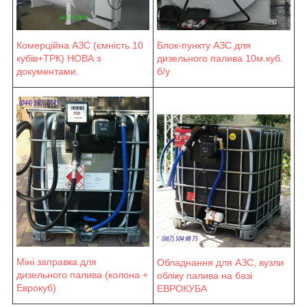
Блок-пункту АЗС для
Комерційна АЗС (ємність 10
дизельного палива 10м.куб.
кубів+ТРК) НОВА з
б/у
документами.
Міні заправка для
Обладнання для АЗС, вузли
дизельного палива (колона +
обліку палива на базі
Еврокуб)
ЕВРОКУБА