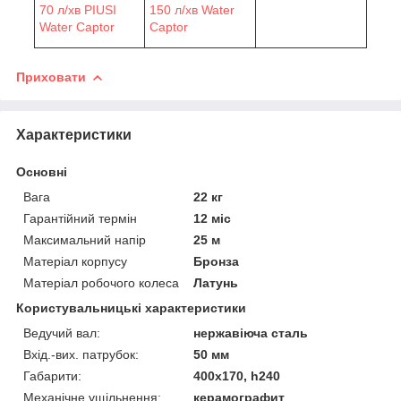
70 л/хв PIUSI
150 л/хв Water
Water Сaptor
Сaptor
Приховати
Характеристики
Основні
Вага
22 кг
Гарантійний термін
12 міс
Максимальний напір
25 м
Матеріал корпусу
Бронза
Матеріал робочого колеса
Латунь
Користувальницькі характеристики
Ведучий вал:
нержавіюча сталь
Вхід.-вих. патрубок:
50 мм
Габарити:
400х170, h240
Механічне ущільнення:
керамографит