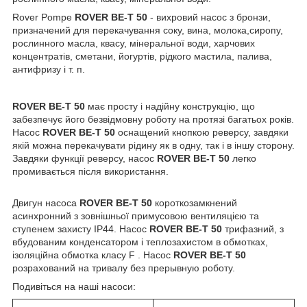
Rover Pompe
ROVER
BE-T 50
- вихровий насос з бронзи,
призначений для перекачування соку, вина, молока,сиропу,
рослинного масла, квасу, мінеральної води, харчових
концентратів, сметани, йогуртів, рідкого мастила, палива,
антифризу і т. п.
ROVER BE-T 50
має просту і надійну конструкцію, що
забезпечує його безвідмовну роботу на протязі багатьох років.
Насос
ROVER BE-T 50
оснащений кнопкою реверсу, завдяки
якій можна перекачувати рідину як в одну, так і в іншу сторону.
Завдяки функції реверсу, насос
ROVER BE-T 50
легко
промивається після використання.
Двигун насоса
ROVER BE-T 50
короткозамкнений
асинхронний з зовнішньої примусовою вентиляцією та
ступенем захисту IP44. Насос
ROVER BE-T 50
трифазний, з
вбудованим конденсатором і теплозахистом в обмотках,
ізоляційна обмотка класу F . Насос
ROVER BE-T 50
розрахований на тривалу без прерывную роботу.
Подивіться на наші насоси: