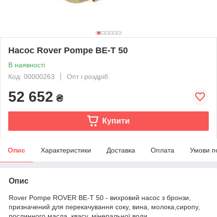
Насос Rover Pompe BE-T 50
В наявності
Код: 00000263
Опт і роздріб
52 652
₴
Купити
Опис
Характеристики
Доставка
Оплата
Умови п
Опис
Rover Pompe ROVER BE-T 50 - вихровий насос з бронзи,
призначений для перекачування соку, вина, молока,сиропу,
рослинного масла, квасу, мінеральної води.