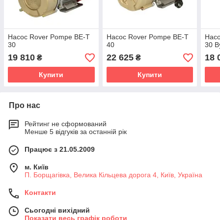
Насос Rover Pompe BE-T
Насос Rover Pompe BE-T
Нас
30
40
30 B
19 810
22 625
18 
₴
₴
Купити
Купити
Про нас
Рейтинг не сформований
Менше 5 відгуків за останній рік
Працює з 21.05.2009
м. Київ
П. Борщагівка, Велика Кільцева дорога 4, Київ, Україна
Контакти
Сьогодні вихідний
Показати весь графік роботи