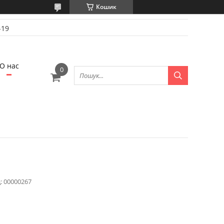
Кошик
-19
О нас
:
00000267