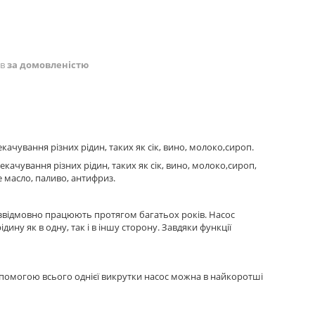
ів
за домовленістю
чування різних рідин, таких як сік, вино, молоко,сироп.
качування різних рідин, таких як сік, вино, молоко,сироп,
е масло, паливо, антифриз.
звідмовно працюють протягом багатьох років. Насос
ну як в одну, так і в іншу сторону. Завдяки функції
допомогою всього однієї викрутки насос можна в найкоротші