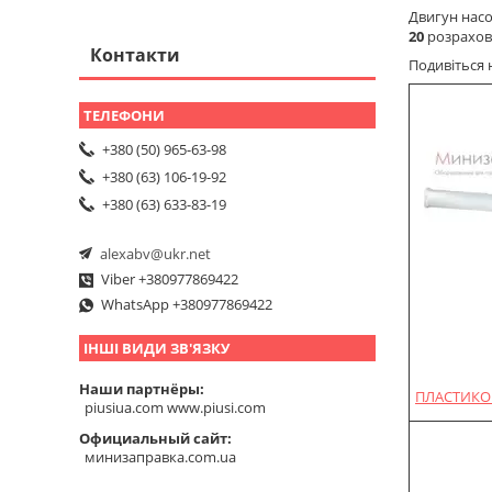
Двигун нас
20
розрахова
Контакти
Подивіться 
+380 (50) 965-63-98
+380 (63) 106-19-92
+380 (63) 633-83-19
alexabv@ukr.net
Viber +380977869422
WhatsApp +380977869422
ІНШІ ВИДИ ЗВ'ЯЗКУ
Наши партнёры
ПЛАСТИКОВ
piusiua.com www.piusi.com
Официальный сайт
минизаправка.com.ua