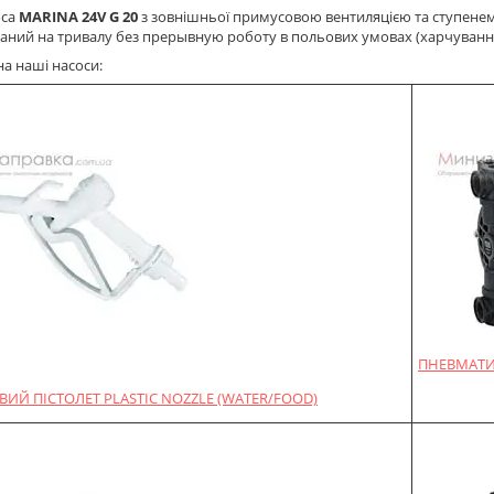
оса
MARINA 24V G 20
з зовнішньої примусовою вентиляцією та ступенем
ний на тривалу без прерывную роботу в польових умовах (харчування
на наші насоси:
ПНЕВМАТИ
ИЙ ПІСТОЛЕТ PLASTIC NOZZLE (WATER/FOOD)