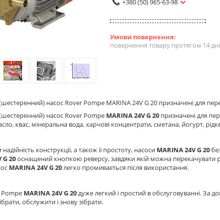
+380 (50) 965-63-98
повернення товару протягом 14 дн
шестеренний) насос Rover Pompe MARINA 24V G 20 призначені для перека
(шестеренний) насос Rover Pompe
MARINA 24V G 20
призначені для пере
сло, квас, мінеральна вода, харчові концентрати, сметана, йогурт, рідк
надійність конструкції, а також її простоту, насоси
MARINA 24V G 20
бе
 G 20
оснащений кнопкою реверсу, завдяки якій можна перекачувати ріди
сос
MARINA 24V G 20
легко промивається після використання.
r Pompe
MARINA 24V G 20
дуже легкий і простий в обслуговуванні. За 
ібрати, обслужити і знову зібрати.