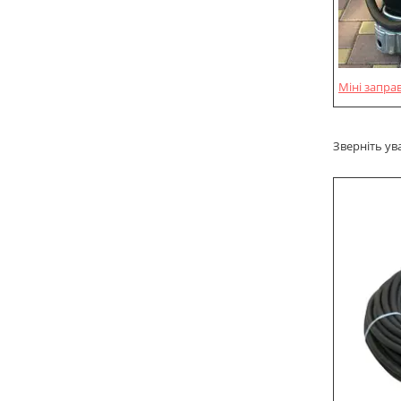
Міні запра
Зверніть ув