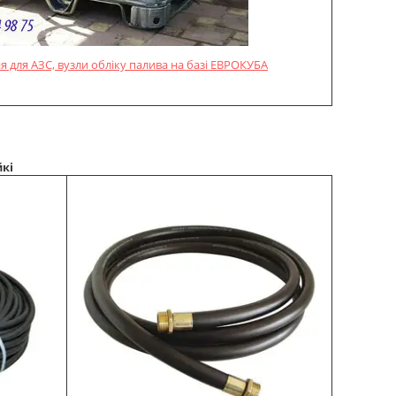
 для АЗС, вузли обліку палива на базі ЕВРОКУБА
кі