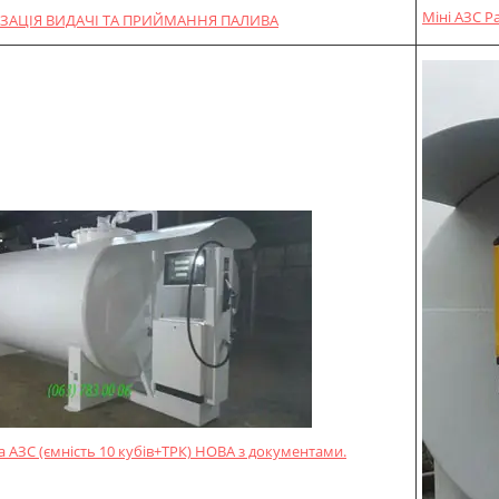
Міні АЗС P
ЗАЦІЯ ВИДАЧІ ТА ПРИЙМАННЯ ПАЛИВА
 АЗС (ємність 10 кубів+ТРК) НОВА з документами.