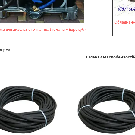
Обладнання
вка для дизельного палива (колона + Еврокуб)
агу на
Шланги маслобензостій