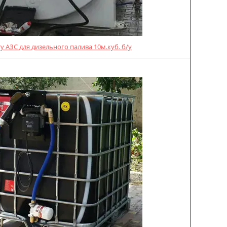
у АЗС для дизельного палива 10м.куб. б/у