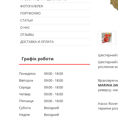
ФОТОГАЛЕРЕЯ
ПОРТФОЛИО
СТАТЬИ
О НАС
ОТЗЫВЫ
ДОСТАВКА И ОПЛАТА
Шестерний (
Графік роботи
Шестерний 
рослинне ма
Понеділок
09:00
18:00
Вівторок
09:00
18:00
Враховуючи 
MARINA 24V
Середа
09:00
18:00
реверсу, на
Четвер
09:00
18:00
Пʼятниця
09:00
18:00
Насос Rove
Субота
Вихідний
терміни роз
Неділя
Вихідний