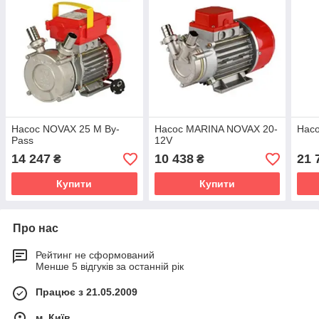
Насос NOVAX 25 M By-
Насос MARINA NOVAX 20-
Нас
Pass
12V
14 247
10 438
21 
₴
₴
Купити
Купити
Про нас
Рейтинг не сформований
Менше 5 відгуків за останній рік
Працює з 21.05.2009
м. Київ