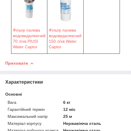
Фільтр палива
Фільтр палива
водовидаляючий
водовидаляючий
70 л/хв PIUSI
150 л/хв Water
Water Сaptor
Сaptor
Приховати
Характеристики
Основні
Вага
6 кг
Гарантійний термін
12 міс
Максимальний напір
25 м
Матеріал корпусу
Нержавіюча сталь
Матеріал робочого колеса
Нержавіюча сталь