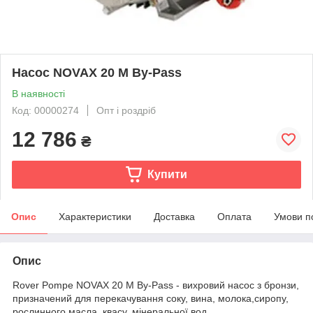
Насос NOVAX 20 M By-Pass
В наявності
Код: 00000274
Опт і роздріб
12 786
₴
Купити
Опис
Характеристики
Доставка
Оплата
Умови п
Опис
Rover Pompe NOVAX 20 M By-Pass - вихровий насос з бронзи,
призначений для перекачування соку, вина, молока,сиропу,
рослинного масла, квасу, мінеральної вод