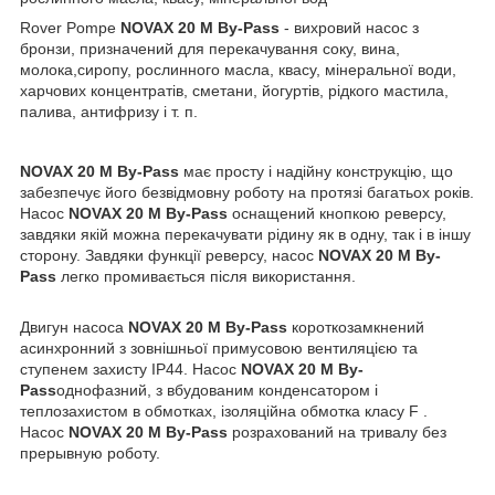
Rover Pompe
NOVAX 20 M
By-Pass
- вихровий насос з
бронзи, призначений для перекачування соку, вина,
молока,сиропу, рослинного масла, квасу, мінеральної води,
харчових концентратів, сметани, йогуртів, рідкого мастила,
палива, антифризу і т. п.
NOVAX 20 M By-Pass
має просту і надійну конструкцію, що
забезпечує його безвідмовну роботу на протязі багатьох років.
Насос
NOVAX 20 M
By-Pass
оснащений кнопкою реверсу,
завдяки якій можна перекачувати рідину як в одну, так і в іншу
сторону. Завдяки функції реверсу, насос
NOVAX 20 M
By-
Pass
легко промивається після використання.
Двигун насоса
NOVAX 20 M
By-Pass
короткозамкнений
асинхронний з зовнішньої примусовою вентиляцією та
ступенем захисту IP44. Насос
NOVAX 20 M
By-
Pass
однофазний, з вбудованим конденсатором і
теплозахистом в обмотках, ізоляційна обмотка класу F .
Насос
NOVAX 20 M
By-Pass
розрахований на тривалу без
прерывную роботу.