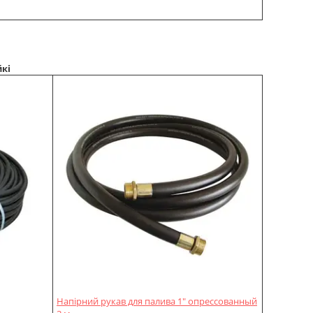
кі
Напірний рукав для палива 1" опрессованный