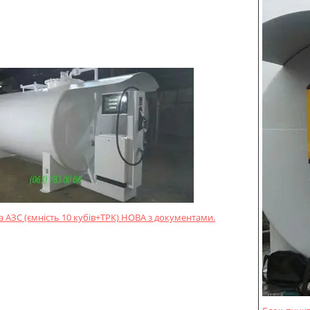
 АЗС (ємність 10 кубів+ТРК) НОВА з документами.