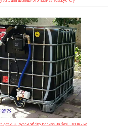
у АЗС для дизельного палива 10м.куб. б/у
 для АЗС, вузли обліку палива на базі ЕВРОКУБА