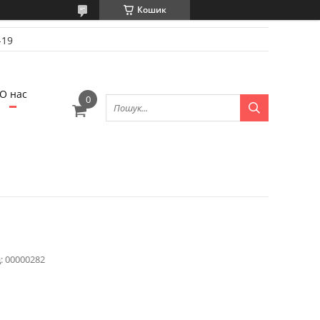
Кошик
-19
О нас
:
00000282