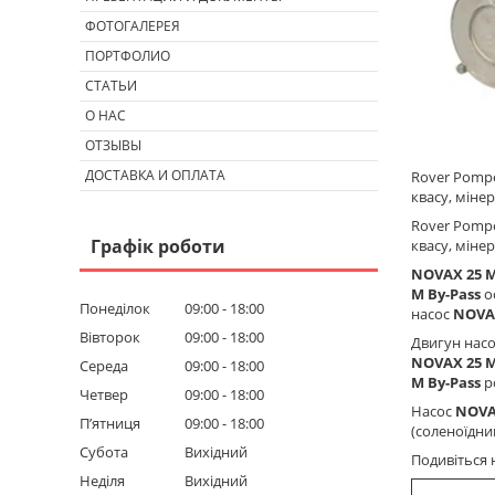
ФОТОГАЛЕРЕЯ
ПОРТФОЛИО
СТАТЬИ
О НАС
ОТЗЫВЫ
ДОСТАВКА И ОПЛАТА
Rover Pompe
квасу, міне
Rover Pom
Графік роботи
квасу, мінер
NOVAX 25 M
M
By-Pass
о
Понеділок
09:00
18:00
насос
NOVA
Вівторок
09:00
18:00
Двигун нас
NOVAX 25 M
Середа
09:00
18:00
M
By-Pass
р
Четвер
09:00
18:00
Насос
NOVA
Пʼятниця
09:00
18:00
(соленоїдни
Субота
Вихідний
Подивіться 
Неділя
Вихідний