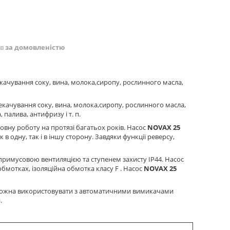
ів
за домовленістю
качування соку, вина, молока,сиропу, рослинного масла,
екачування соку, вина, молока,сиропу, рослинного масла,
 палива, антифризу і т. п.
мовну роботу на протязі багатьох років. Насос
NOVAX 25
 одну, так і в іншу сторону. Завдяки функції реверсу,
римусовою вентиляцією та ступенем захисту IP44. Насос
мотках, ізоляційна обмотка класу F . Насос
NOVAX 25
можна використовувати з автоматичними вимикачами
.