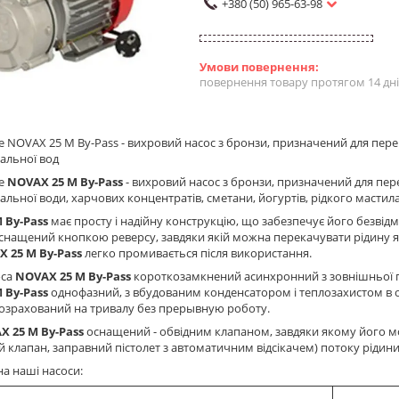
+380 (50) 965-63-98
повернення товару протягом 14 дн
 NOVAX 25 M By-Pass - вихровий насос з бронзи, призначений для пере
ральної вод
pe
NOVAX 25 M By-Pass
- вихровий насос з бронзи, призначений для пер
альної води, харчових концентратів, сметани, йогуртів, рідкого мастила,
 By-Pass
має просту і надійну конструкцію, що забезпечує його безвід
снащений кнопкою реверсу, завдяки якій можна перекачувати рідину як в
X 25 M
By-Pass
легко промивається після використання.
оса
NOVAX 25 M
By-Pass
короткозамкнений асинхронний з зовнішньої п
 By-Pass
однофазний, з вбудованим конденсатором і теплозахистом в об
озрахований на тривалу без прерывную роботу.
X 25 M
By-Pass
оснащений - обвідним клапаном, завдяки якому його 
й клапан, заправний пістолет з автоматичним відсікачем) потоку рідини
на наші насоси: