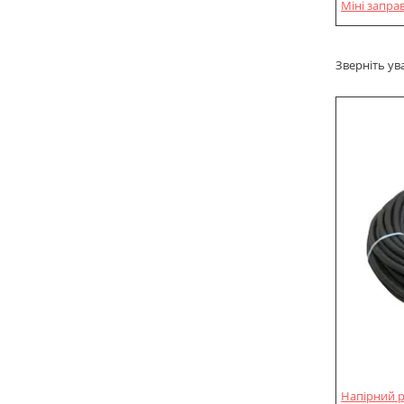
Міні запра
Зверніть ув
Напірний р