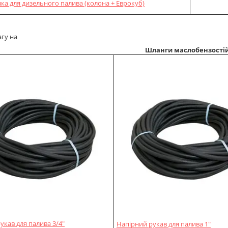
вка для дизельного палива (колона + Еврокуб)
агу на
Шланги маслобензостій
укав для палива 3/4"
Напірний рукав для палива 1"