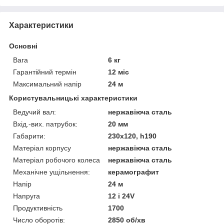
Характеристики
Основні
Вага
6 кг
Гарантійний термін
12 міс
Максимальний напір
24 м
Користувальницькі характеристики
Ведучий вал:
нержавіюча сталь
Вхід.-вих. патрубок:
20 мм
Габарити:
230х120, h190
Матеріал корпусу
нержавіюча сталь
Матеріал робочого колеса
нержавіюча сталь
Механічне ущільнення:
керамографит
Напір
24 м
Напруга
12 і 24V
Продуктивність
1700
Число оборотів:
2850 об/хв