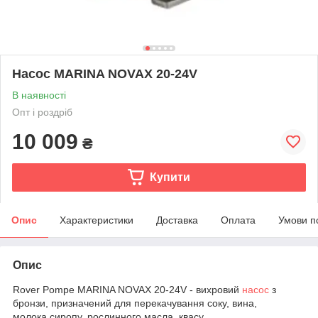
Насос MARINA NOVAX 20-24V
В наявності
Опт і роздріб
10 009
₴
Купити
Опис
Характеристики
Доставка
Оплата
Умови п
Опис
Rover Pompe MARINA NOVAX 20-24V - вихровий
насос
з
бронзи, призначений для перекачування соку, вина,
молока,сиропу, рослинного масла, квасу.