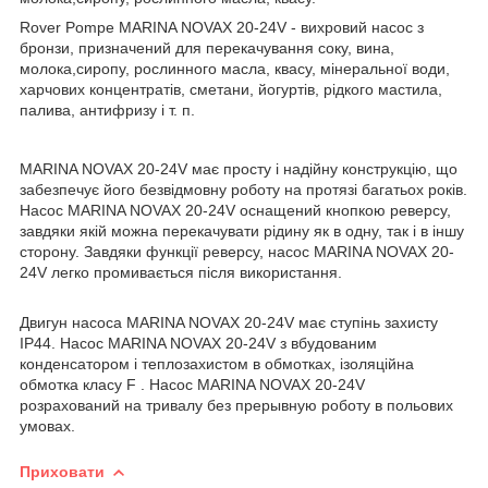
Rover Pompe MARINA NOVAX 20-24V - вихровий насос з
бронзи, призначений для перекачування соку, вина,
молока,сиропу, рослинного масла, квасу, мінеральної води,
харчових концентратів, сметани, йогуртів, рідкого мастила,
палива, антифризу і т. п.
MARINA NOVAX 20-24V має просту і надійну конструкцію, що
забезпечує його безвідмовну роботу на протязі багатьох років.
Насос MARINA NOVAX 20-24V оснащений кнопкою реверсу,
завдяки якій можна перекачувати рідину як в одну, так і в іншу
сторону. Завдяки функції реверсу, насос MARINA NOVAX 20-
24V легко промивається після використання.
Двигун насоса MARINA NOVAX 20-24V має ступінь захисту
IP44. Насос MARINA NOVAX 20-24V з вбудованим
конденсатором і теплозахистом в обмотках, ізоляційна
обмотка класу F . Насос MARINA NOVAX 20-24V
розрахований на тривалу без прерывную роботу в польових
умовах.
Приховати