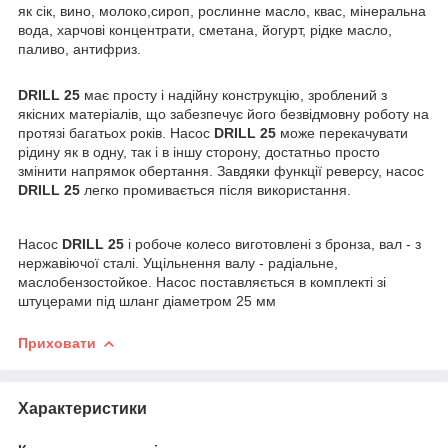
як сік, вино, молоко,сироп, рослинне масло, квас, мінеральна
вода, харчові концентрати, сметана, йогурт, рідке масло,
паливо, антифриз.
DRILL 25
має просту і надійну конструкцію, зроблений з
якісних матеріалів, що забезпечує його безвідмовну роботу на
протязі багатьох років. Насос
DRILL 25
може перекачувати
рідину як в одну, так і в іншу сторону, достатньо просто
змінити напрямок обертання. Завдяки функції реверсу, насос
DRILL 25
легко промивається після використання.
Насос
DRILL 25
і робоче колесо виготовлені з бронза, вал - з
нержавіючої сталі. Ущільнення валу - радіальне,
маслобензостойкое. Насос поставляється в комплекті зі
штуцерами під шланг діаметром 25 мм
Приховати
Характеристики