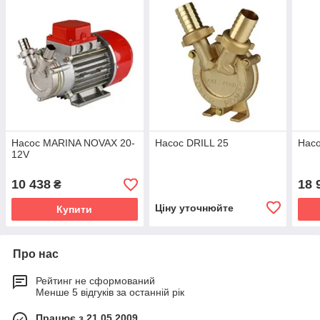
Насос MARINA NOVAX 20-
Насос DRILL 25
Насо
12V
10 438
18 
₴
Ціну уточнюйте
Купити
Про нас
Рейтинг не сформований
Менше 5 відгуків за останній рік
Працює з 21.05.2009