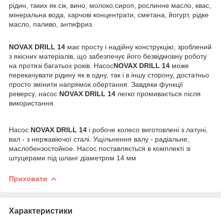
рідин, таких як сік, вино, молоко,сироп, рослинне масло, квас,
мінеральна вода, харчові концентрати, сметана, йогурт, рідке
масло, паливо, антифриз.
NOVAX DRILL 14
має просту і надійну конструкцію, зроблений
з якісних матеріалів, що забезпечує його безвідмовну роботу
на протязі багатьох років. Насос
NOVAX DRILL 14
може
перекачувати рідину як в одну, так і в іншу сторону, достатньо
просто змінити напрямок обертання. Завдяки функції
реверсу, насос
NOVAX
DRILL 14
легко промивається після
використання.
Насос
NOVAX
DRILL 14
і робоче колесо виготовлені з латуні,
вал - з нержавіючої сталі. Ущільнення валу - радіальне,
маслобензостойкое. Насос поставляється в комплекті зі
штуцерами під шланг діаметром 14 мм
Приховати
Характеристики