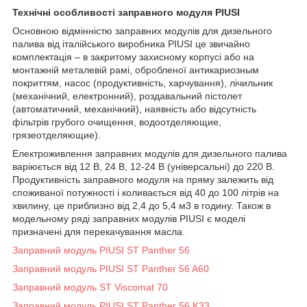
Технічні особливості заправного модуля PIUSI
Основною відмінністю заправних модулів для дизельного
палива від італійського виробника PIUSI це звичайно
комплектація – в закритому захисному корпусі або на
монтажній металевій рамі, обробленої антикариозным
покриттям, насос (продуктивність, харчування), лічильник
(механічний, електронний), роздавальний пістолет
(автоматичний, механічний), наявність або відсутність
фільтрів грубого очищення, водоотделяющие,
грязеотделяющие).
Електроживлення заправних модулів для дизельного палива
варіюється від 12 В, 24 В, 12-24 В (універсальні) до 220 В.
Продуктивність заправного модуля на пряму залежить від
споживаної потужності і коливається від 40 до 100 літрів на
хвилину, це приблизно від 2,4 до 5,4 м3 в годину. Також в
модельному ряді заправних модулів PIUSI є моделі
призначені для перекачування масла.
Заправний модуль PIUSI ST Panther 56
Заправний модуль PIUSI ST Panther 56 A60
Заправний модуль ST Viscomat 70
Заправний модуль PIUSI ST Panther 56 K33