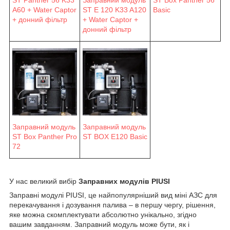
A60 + Water Captor
ST E 120 K33 A120
Basic
+ донний фільтр
+ Water Captor +
донний фільтр
Заправний модуль
Заправний модуль
ST Box Panther Pro
ST BOX E120 Basic
72
У нас великий вибір
Заправних модулів PIUSI
Заправні модулі PIUSI, це найпопулярніший вид міні АЗС для
перекачування і дозування палива – в першу чергу, рішення,
яке можна скомплектувати абсолютно унікально, згідно
вашим завданням. Заправний модуль може бути, як і