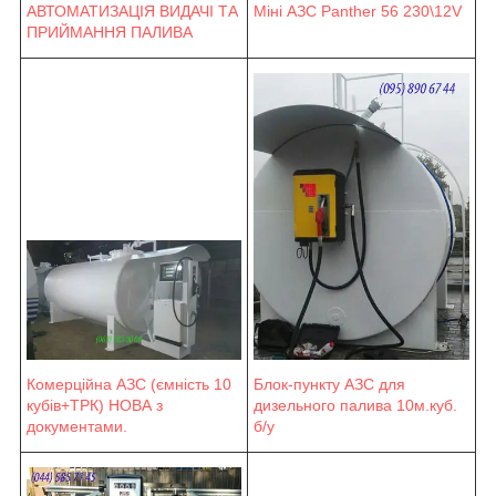
Міні АЗС Panther 56 230\12V
АВТОМАТИЗАЦІЯ ВИДАЧІ ТА
ПРИЙМАННЯ ПАЛИВА
Блок-пункту АЗС для
Комерційна АЗС (ємність 10
дизельного палива 10м.куб.
кубів+ТРК) НОВА з
б/у
документами.