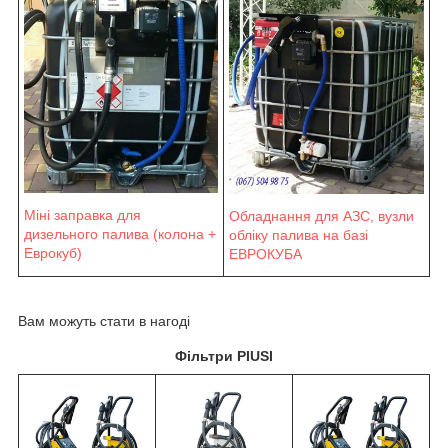
Міні заправка для
Обладнання для АЗС, вузли
дизельного палива (колона +
обліку палива на базі
Еврокуб)
ЕВРОКУБА
Вам можуть стати в нагоді
Фільтри PIUSI