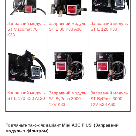
Заправний модуль
Заправний модуль
Заправний модуль
ST E 80 K33 A80
ST E 120 K33
ST Viscomat 70
K33
Заправний модуль
Заправний модуль
Заправний модуль
ST E 120 K33 A120
ST ByPass 3000
ST ByPass 3000
12V K33
12V K33 A60
Розгляньте також як варіант
Міні АЗС PIUSI (Заправний
модуль з фільтром)