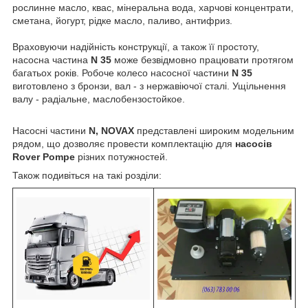
рослинне масло, квас, мінеральна вода, харчові концентрати,
сметана, йогурт, рідке масло, паливо, антифриз.
Враховуючи надійність конструкції, а також її простоту,
насосна частина
N 35
може безвідмовно працювати протягом
багатьох років. Робоче колесо насосної частини
N 35
виготовлено з бронзи, вал - з нержавіючої сталі. Ущільнення
валу - радіальне, маслобензостойкое.
Насосні частини
N, NOVAX
представлені широким модельним
рядом, що дозволяє провести комплектацію для
насосів
Rover Pompe
різних потужностей.
Також подивіться на такі розділи: