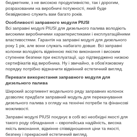
бюджетним, з не високою продуктивністю, так і дорогим,
розрахованим на виробничі потужності, який буде
безвідмовно служить вам багато років.
Особливості заправного модуля PIUSI
Всі заправні модулі PIUSI для дизельного палива володіють
високими виробничими характеристиками і експлуатаційними
властивостями. Гарантія на заправні модулі для дизельного
року 1 рік, але вони служать набагато довше. Всі заправні
колонки володіють відмінною якістю виконання і високим
ступенем безпеки при експлуатації, що підтверджено низкою
сертифікатів від виробника. Ну і звичайно, в обов'язковому
порядку потрібно відзначити відмінний естетичний вигляд.
Переваги використання заправного модуля для
дизельного палива
Широкий асортимент модельного ряду заправних колонок
дозволяє придбати заправний модуль для перекачування
дизельного палива з огляду на технічні потреби та фінансові
можливості.
Заправні модулі PIUSI поєднує в собі всі необхідні якості для
такого роду обладнання – європейська надійність, висока
якість виконання, відмінне співвідношення ціни та якості,
безпеку і прекрасний естетичний вигляд.