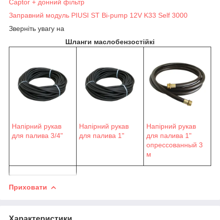
Captor + донний фільтр
Заправний модуль PIUSI ST Bi-pump 12V K33 Self 3000
Зверніть увагу на
Шланги маслобензостійкі
Напірний рукав
Напірний рукав
Напірний рукав
для палива 3/4"
для палива 1"
для палива 1"
опрессованный 3
м
Приховати
Характеристики