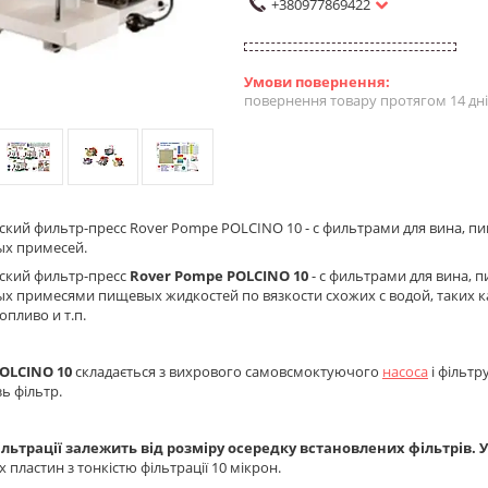
+380977869422
повернення товару протягом 14 дн
кий фильтр-пресс Rover Pompe POLCINO 10 - с фильтрами для вина, пи
ых примесей.
ский фильтр-пресс
Rover Pompe
POLCINO 10
- с фильтрами для вина, п
х примесями пищевых жидкостей по вязкости схожих с водой, таких к
опливо и т.п.
OLCINO 10
складається з вихрового самовсмоктуючого
насоса
і фільтр
ь фільтр.
ільтрації залежить від розміру осередку встановлених фільтрів. 
 пластин з тонкістю фільтрації 10 мікрон.