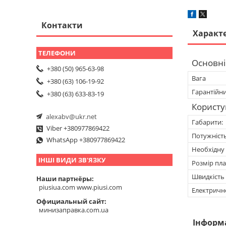
Контакти
Характ
Основні
+380 (50) 965-63-98
Вага
+380 (63) 106-19-92
Гарантійн
+380 (63) 633-83-19
Користу
alexabv@ukr.net
Габарити:
Viber +380977869422
Потужність
WhatsApp +380977869422
Необхідну 
ІНШІ ВИДИ ЗВ'ЯЗКУ
Розмір пла
Швидкість 
Наши партнёры
piusiua.com www.piusi.com
Електричн
Официальный сайт
минизаправка.com.ua
Інформ