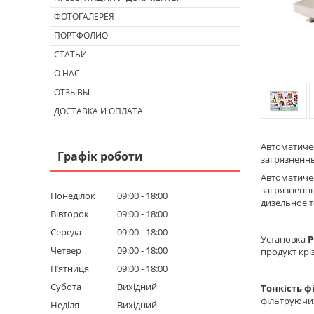
ФОТОГАЛЕРЕЯ
ПОРТФОЛИО
СТАТЬИ
О НАС
ОТЗЫВЫ
ДОСТАВКА И ОПЛАТА
Автоматичес
Графік роботи
загрязненн
Автоматиче
загрязненны
Понеділок
09:00
18:00
дизельное т
Вівторок
09:00
18:00
Середа
09:00
18:00
Установка
P
Четвер
09:00
18:00
продукт кріз
Пʼятниця
09:00
18:00
Субота
Вихідний
Тонкість ф
фільтруючих
Неділя
Вихідний