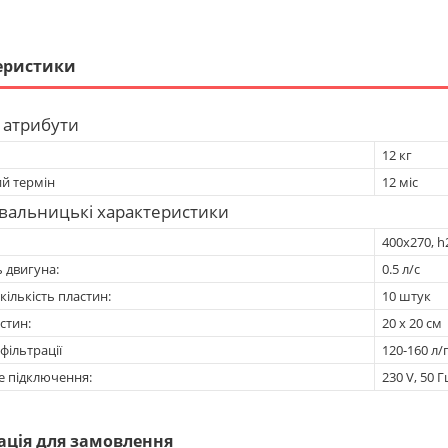
еристики
 атрибути
12 кг
ий термін
12 міс
вальницькі характеристики
400х270, h
 двигуна:
0.5 л/с
кількість пластин:
10 штук
стин:
20 x 20 см
фільтрації
120-160 л/
е підключення:
230 V, 50 Г
ація для замовлення