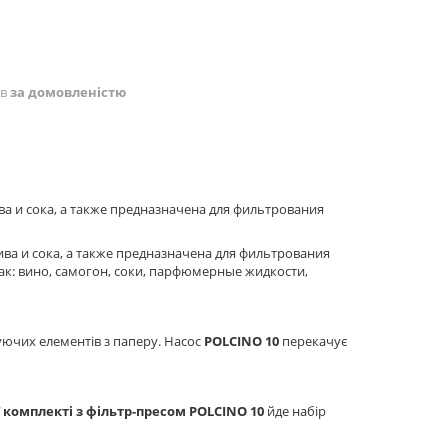
ів
за домовленістю
ва и сока, а также предназначена для фильтрования
ива и сока, а также предназначена для фильтрования
ак: вино, самогон, соки, парфюмерные жидкости,
уючих елементів з паперу. Насос
POLCINO 10
перекачує
У комплекті з фільтр-пресом
POLCINO 10
йде набір