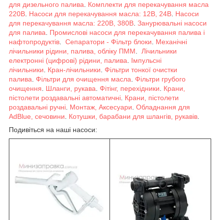
для дизельного палива
.
Комплекти для перекачування масла
220В
.
Насоси для перекачування масла: 12В, 24В
.
Насоси
для перекачування масла: 220В, 380В
.
Занурювальні насоси
для палива
.
Промислові насоси для перекачування палива і
нафтопродуктів
.
Сепаратори - Фільтр блоки
.
Механічні
лічильники рідини, палива, обліку ПММ
.
Лічильники
електронні (цифрові) рідини, палива
.
Імпульсні
лічильники
.
Кран-лічильники
.
Фільтри тонкої очистки
палива
.
Фільтри для очищення масла
.
Фільтри грубого
очищення
.
Шланги, рукава
.
Фітінг, перехідники
.
Крани,
пістолети роздавальні автоматичні
.
Крани, пістолети
роздавальні ручні
.
Монтаж, Аксесуари
.
Обладнання для
AdBlue, сечовини
.
Котушки, барабани для шлангів, рукавів
.
Подивіться на наші насоси: