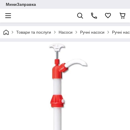
МиниЗаправка
Товари та послуги
Насоси
Ручні насоси
Ручні на