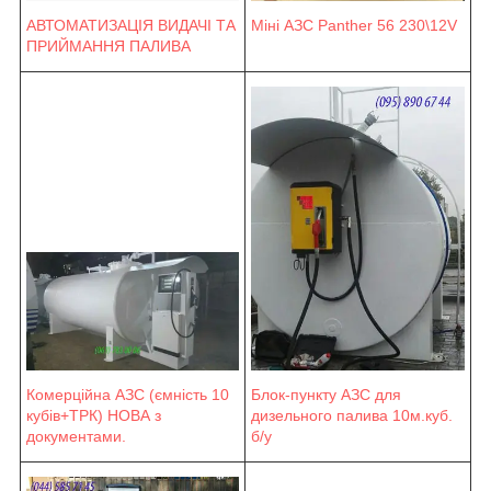
Міні АЗС Panther 56 230\12V
АВТОМАТИЗАЦІЯ ВИДАЧІ ТА
ПРИЙМАННЯ ПАЛИВА
Блок-пункту АЗС для
Комерційна АЗС (ємність 10
дизельного палива 10м.куб.
кубів+ТРК) НОВА з
б/у
документами.