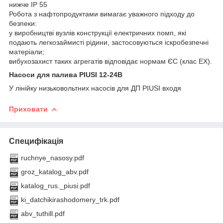
нижче IP 55
Робота з нафтопродуктами вимагає уважного підходу до
безпеки:
у виробництві вузлів конструкції електричних помп, які
подають легкозаймисті рідини, застосовуються іскробезпечні
матеріали;
вибухозахист таких агрегатів відповідає нормам ЄС (клас EX).
Насоси для палива PIUSI 12-24B
У лінійку низьковольтних насосів для ДП PIUSI входя
Приховати
Специфікація
ruchnye_nasosy.pdf
groz_katalog_abv.pdf
katalog_rus._piusi.pdf
ki_datchikirashodomery_trk.pdf
abv_tuthill.pdf