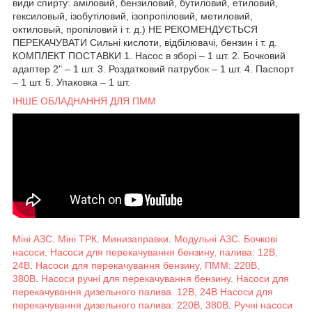
види спирту: аміловий, бензиловий, бутиловий, етиловий,
гексиловый, ізобутіловий, ізопропіловий, метиловий,
октиловый, пропіловий і т. д.) НЕ РЕКОМЕНДУЄТЬСЯ
ПЕРЕКАЧУВАТИ Сильні кислоти, відбілювачі, бензин і т. д.
КОМПЛЕКТ ПОСТАВКИ 1. Насос в зборі – 1 шт. 2. Бочковий
адаптер 2" – 1 шт. 3. Роздатковий патрубок – 1 шт. 4. Паспорт
– 1 шт. 5. Упаковка – 1 шт.
ІНШЕ ОБЛАДНАННЯ ДЛЯ ПММ
Міні АЗС
.
Міні ТРК
.
Минизаправки
.
Модульні АЗС
.
Бочкові
насоси
.
Насоси для перекачування бензину, палива: 12В,
24В
.
Насоси для перекачування бензину, ПММ: 220В,
380В
.
Насоси ручні для перекачування бензину
.
Насоси для
перекачування дизельного палива. 12В, 24В
Насоси для
перекачування дизельного палива: 220В, 380В
.
Ручні насоси