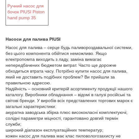
Ручний насос для
бочок PIUSI Piston
hand pump 35
Насоси для палива PIUSI
Насос для палива – серце будь паливороздавальної системи,
без цього компонента обійтися неможливо. Якщо
електропомпа виходить з ладу, заміна вимагає
непередбачених бюджетом витрат. Часто ще дорожче
обходиться втрата часу. Потрібно купити насос для палива,
який не доставить подібних проблем? Ви прийшли за
правильною адресою.
Надійність – основний критерій асортименту продукції нашого
каталогу. Виробники обладнання – відомі в галузі російські та
світові бренди. У виробів всіх представлених торгових марок є
загальні характеристики:
акуратна заводська збірка плюс висококласні комплектуючі;
солідні параметри міцності, гарантовано довгий термін
служби;
широкий діапазон експлуатаційних температур;
кожен насос для палива має клас пиловологозахисту не