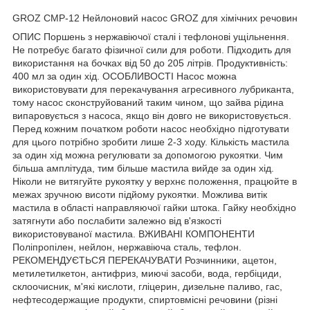
GROZ CMP-12 Нейлоновий насос GROZ для хімічних речовин
ОПИС Поршень з нержавіючої сталі і тефлонові ущільнення.
Не потребує багато фізичної сили для роботи. Підходить для
використання на бочках від 50 до 205 літрів. Продуктивність:
400 мл за один хід. ОСОБЛИВОСТІ Насос можна
використовувати для перекачування агресивного лубриканта,
тому насос сконструйований таким чином, що зайва рідина
випаровується з насоса, якщо він довго не використовується.
Перед кожним початком роботи насос необхідно підготувати
для цього потрібно зробити лише 2-3 ходу. Кількість мастила
за один хід можна регулювати за допомогою рукоятки. Чим
більша амплітуда, тим більше мастила вийде за один хід.
Ніколи не витягуйте рукоятку у верхнє положення, працюйте в
межах зручною висоти підйому рукоятки. Можлива витік
мастила в області направляючої гайки штока. Гайку необхідно
затягнути або послабити залежно від в'язкості
використовуваної мастила. ВЖИВАНІ КОМПОНЕНТИ
Поліпропілен, нейлон, нержавіюча сталь, тефлон.
РЕКОМЕНДУЄТЬСЯ ПЕРЕКАЧУВАТИ Розчинники, ацетон,
метилетилкетон, антифриз, миючі засоби, вода, гербіциди,
склоочисник, м'які кислоти, гліцерин, дизельне паливо, гас,
нефтесодержащие продукти, спиртовмісні речовини (різні