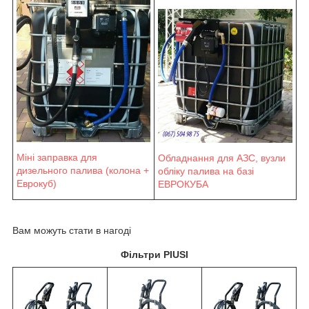
Міні заправка для
Обладнання для АЗС, вузли
дизельного палива (колона +
обліку палива на базі
Еврокуб)
ЕВРОКУБА
Вам можуть стати в нагоді
Фільтри PIUSI