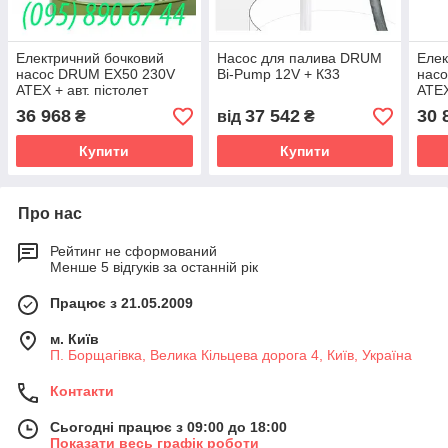
Електричний бочковий
Насос для палива DRUM
Елек
насос DRUM EX50 230V
Bi-Pump 12V + К33
нас
ATEX + авт. пістолет
ATEX
36 968
37 542
30 
₴
від
₴
Купити
Купити
Про нас
Рейтинг не сформований
Менше 5 відгуків за останній рік
Працює з 21.05.2009
м. Київ
П. Борщагівка, Велика Кільцева дорога 4, Київ, Україна
Контакти
Сьогодні працює з 09:00 до 18:00
Показати весь графік роботи