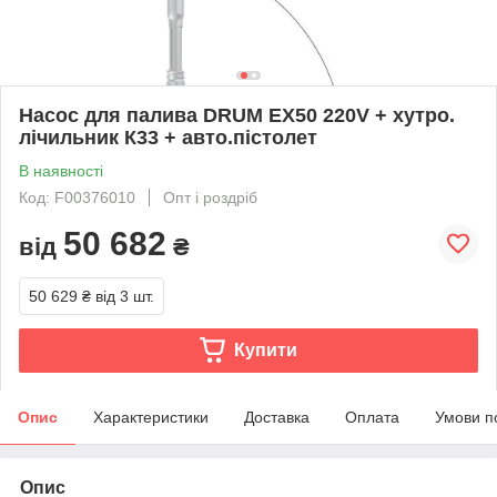
Насос для палива DRUM EX50 220V + хутро.
лічильник К33 + авто.пістолет
В наявності
Код: F00376010
Опт і роздріб
50 682
від
₴
50 629 ₴
від 3 шт.
Купити
Опис
Характеристики
Доставка
Оплата
Умови п
Опис