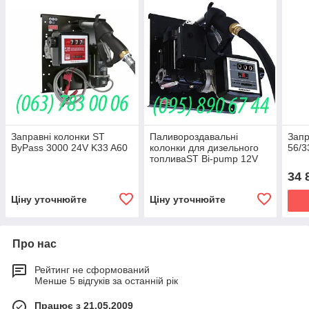
Заправні колонки ST
Паливороздавальні
Запр
ByPass 3000 24V K33 A60
колонки для дизельного
56/3
топливаЅТ Bi-pump 12V
K33 Self 3000
34 
Ціну уточнюйте
Ціну уточнюйте
Про нас
Рейтинг не сформований
Менше 5 відгуків за останній рік
Працює з 21.05.2009