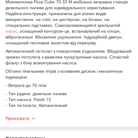
Миниколонка Piusi Cube 70 33 M мобільна заправна станція
дизельного палива для індивідуального користування.
Надійна конструкція, призначена для різних видів
використання: на стіні, на цистернах, на бочках, на
спеціальних підставках. Самозаливающийся крильчатий
насос
, оснащений контуром-це, встановлений на опори,
віброгасильні. Механічне ущільнення. Індукційний двигун,
оснащений тепловим захистом від перегріву
Автоматичний пістолет з поворотним з'єднанням. Вбудований
тримач пістолета з важелем пуску/зупинки насоса. Сітчастий
фільтр з боку всмоктування насоса.
Об'ємні лічильники літрів з коливним диском і механічною
індикацією.
- Витрата до 70 л/хв
- Тип рідини: дизельне паливо
- Тип насоса: Panth 72
- Тип пістолета: Автоматичний
Приховати