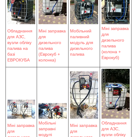
Міні заправка
Обладнання
Мобільний
Міні заправка
для
для АЗС,
паливний
для
дизельного
вузли обліку
модуль для
дизельного
палива
палива на
дизельного
палива
(колона +
базі
палива
(Еврокуб +
Еврокуб)
ЕВРОКУБА
колонка)
Обладнання
Мобільні
Міні заправка
Міні заправка
для АЗС,
заправні
для
для
вузли обліку
модулі
дизельного