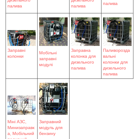
дизельного
палива
палива
палива
Заправні
Заправна
Паливорозда
Мобільні
колонки
колонка для
вальні
заправні
дизельного
колонки для
модулі
палива
дизельного
палива
Заправний
Міні АЗС,
модуль для
Минизаправк
бензину
а, Мобільний