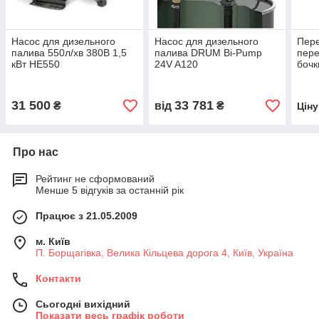
Насос для дизельного
Насос для дизельного
Пере
палива 550л/хв 380В 1,5
палива DRUM Bi-Pump
пере
кВт HE550
24V A120
бочк
31 500
33 781
₴
від
₴
Цін
Про нас
Рейтинг не сформований
Менше 5 відгуків за останній рік
Працює з 21.05.2009
м. Київ
П. Борщагівка, Велика Кільцева дорога 4, Київ, Україна
Контакти
Сьогодні вихідний
Показати весь графік роботи