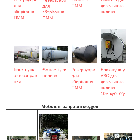
дизельного
для
ПММ
для
палива
зберігання
зберігання
ПММ
ПММ
Блок-пункт
Блок-пункту
Ємності для
Резервуари
автозаправ
АЗС для
палива
для
ний
дизельного
зберігання
палива
ПММ
10м.куб. б/у
Мобільні заправні модулі