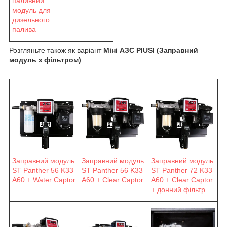
паливний
модуль для
дизельного
палива
Розгляньте також як варіант
Міні АЗС PIUSI (Заправний
модуль з фільтром)
Заправний модуль
Заправний модуль
Заправний модуль
ST Panther 56 K33
ST Panther 56 K33
ST Panther 72 K33
A60 + Water Captor
A60 + Clear Captor
A60 + Clear Captor
+ донний фільтр