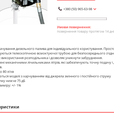
+380 (50) 965-63-98
повернення товару протягом 14 дн
ачування дизельного палива для індивідуального користування. Прост
ються телескопічною всмоктуючої трубою для безпосереднього з'єднан
використання розподільника і дозволяє уникнути забруднення.
ні механічними лічильниками літрів, які забезпечують точну подачу
в.
о 80 л/хв
ься моделі з харчуванням від джерела змінного і постійного струму
уму нижче 75 дБ
иміру: +/- 1%
еристики