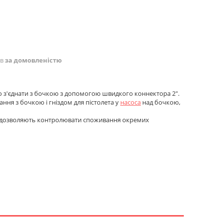
ів
за домовленістю
о з'єднати з бочкою з допомогою швидкого коннектора 2".
ня з бочкою і гніздом для пістолета у
насоса
над бочкою,
 і дозволяють контролювати споживання окремих