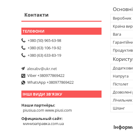
Основні
Контакти
Виробник
Країна ви
Вага
+380 (50) 965-63-98
Гарантійн
+380 (63) 106-19-92
Продуктив
+380 (63) 633-83-19
Користу
Додатковий
alexabv@ukr.net
Viber +380977869422
Напруга
WhatsApp +380977869422
Пістолет
Дозволені 
ІНШІ ВИДИ ЗВ'ЯЗКУ
Лічильник
Наши партнёры
Шланг
piusiua.com www.piusi.com
Официальный сайт
минизаправка.com.ua
Інформ