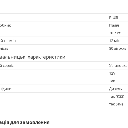
PIUSI
робник
Італія
20.7 кг
ий термін
12 міс
ність
80 літр/хв
вальницькі характеристики
 сервіс
Установка
12V
Так
рідини
Дизель
так (K33)
так (4м)
ація для замовлення