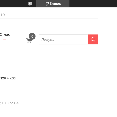
Кошик
-19
О нас
12V + К33
:
F0022205A