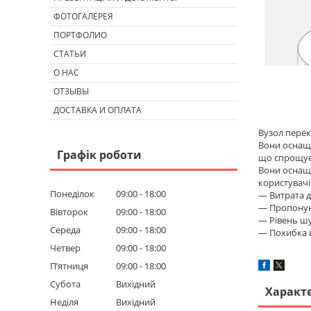
ФОТОГАЛЕРЕЯ
ПОРТФОЛИО
СТАТЬИ
О НАС
ОТЗЫВЫ
ДОСТАВКА И ОПЛАТА
Вузол перек
Вони оснащу
Графік роботи
що спрощує 
Вони оснаще
користувачі
Понеділок
09:00
18:00
― Витрата д
― Пропонуют
Вівторок
09:00
18:00
― Рівень ш
Середа
09:00
18:00
― Похибка в
Четвер
09:00
18:00
Пʼятниця
09:00
18:00
Субота
Вихідний
Характ
Неділя
Вихідний