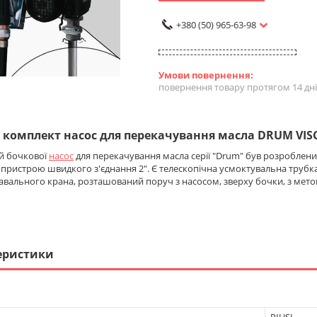
+380 (50) 965-63-98
повернення товару протягом 14 дн
 комплект насос для перекачування масла DRUM VIS
й бочкової
насос
для перекачування масла серії "Drum" був розроблени
ристрою швидкого з'єднання 2". Є телескопічна усмоктувальна трубка д
вального крана, розташований поруч з насосом, зверху бочки, з мето
еристики
PIUSI