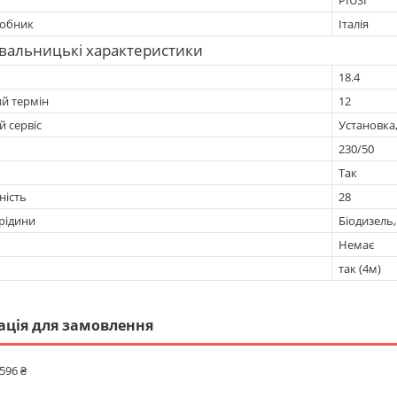
робник
Італія
вальницькі характеристики
18.4
ий термін
12
 сервіс
Установка
230/50
Так
ність
28
рідини
Біодизель
Немає
так (4м)
ація для замовлення
 596 ₴