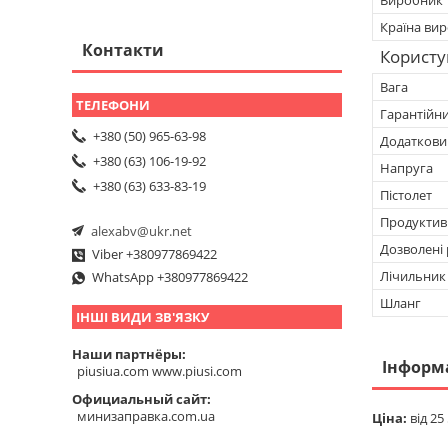
Країна ви
Контакти
Користу
Вага
Гарантійн
+380 (50) 965-63-98
Додатковий
+380 (63) 106-19-92
Напруга
+380 (63) 633-83-19
Пістолет
Продуктив
alexabv@ukr.net
Дозволені 
Viber +380977869422
Лічильник
WhatsApp +380977869422
Шланг
ІНШІ ВИДИ ЗВ'ЯЗКУ
Наши партнёры
Інформ
piusiua.com www.piusi.com
Официальный сайт
минизаправка.com.ua
Ціна:
від 25