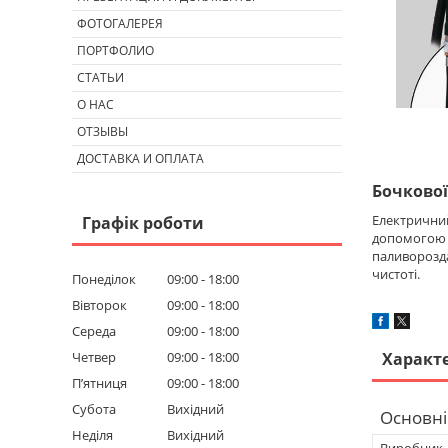
ФОТОГАЛЕРЕЯ
ПОРТФОЛИО
СТАТЬИ
О НАС
ОТЗЫВЫ
ДОСТАВКА И ОПЛАТА
Бочкової
Електрични
Графік роботи
допомогою п
паливорозда
чистоті.
Понеділок
09:00
18:00
Вівторок
09:00
18:00
Середа
09:00
18:00
Четвер
09:00
18:00
Характ
Пʼятниця
09:00
18:00
Субота
Вихідний
Основні
Неділя
Вихідний
Виробник