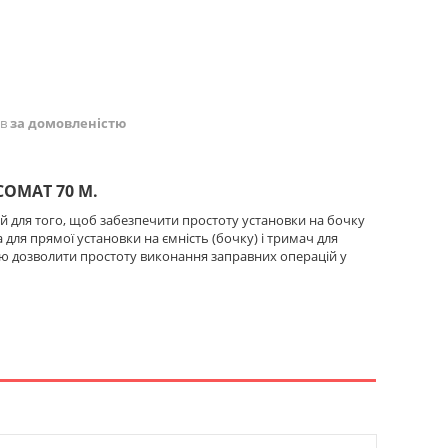
ів
за домовленістю
COMAT 70 M.
й для того, щоб забезпечити простоту установки на бочку
ля прямої установки на ємність (бочку) і тримач для
ю дозволити простоту виконання заправних операцій у