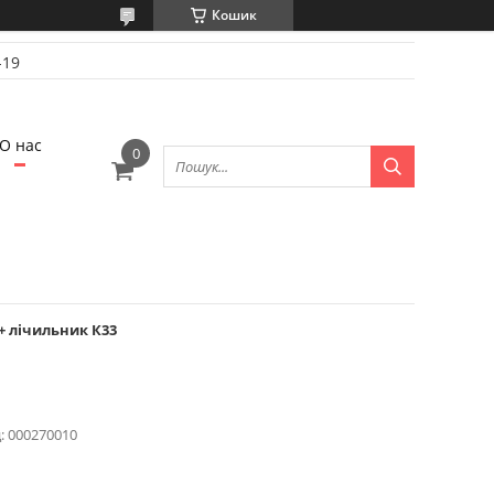
Кошик
-19
О нас
 + лічильник К33
:
000270010