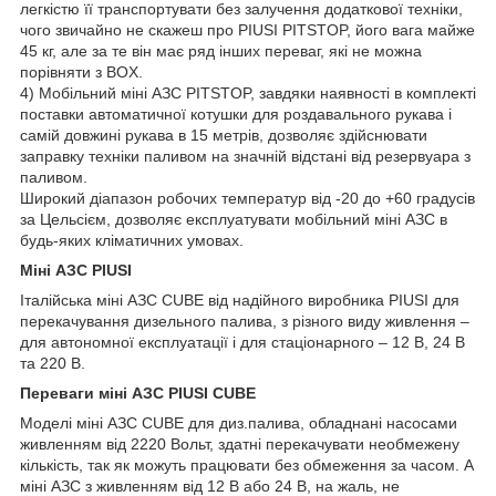
легкістю її транспортувати без залучення додаткової техніки,
чого звичайно не скажеш про PIUSI PITSTOP, його вага майже
45 кг, але за те він має ряд інших переваг, які не можна
порівняти з BOX.
4) Мобільний міні АЗС PITSTOP, завдяки наявності в комплекті
поставки автоматичної котушки для роздавального рукава і
самій довжині рукава в 15 метрів, дозволяє здійснювати
заправку техніки паливом на значній відстані від резервуара з
паливом.
Широкий діапазон робочих температур від -20 до +60 градусів
за Цельсієм, дозволяє експлуатувати мобільний міні АЗС в
будь-яких кліматичних умовах.
Міні АЗС PIUSI
Італійська міні АЗС CUBE від надійного виробника PIUSI для
перекачування дизельного палива, з різного виду живлення –
для автономної експлуатації і для стаціонарного – 12 В, 24 В
та 220 В.
Переваги міні АЗС PIUSI CUBE
Моделі міні АЗС CUBE для диз.палива, обладнані насосами
живленням від 2220 Вольт, здатні перекачувати необмежену
кількість, так як можуть працювати без обмеження за часом. А
міні АЗС з живленням від 12 В або 24 В, на жаль, не