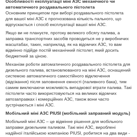
Особливості експлуатації міні АЗС механічного чи
автоматичного роздавального пістолета
Основним принципом при виборі роздавального пістолета
для вашої міні АЗС є прогнозована кількість пального, що
відпускається і спосіб експлуатації вашої міні АЗС.
Якщо ви не плануєте, протоку великого обсягу палива, а
заправка транспортних засобів проводиться не у виробничих
масштабах, таких, наприклад, як на відомчих АЗС, то вам
відмінно підійде постій механічний пістолет, який досить
бюджетний за ціною.
Механізм роботи автоматичного роздавального пістолета для
дизельного палива, встановлюваного на міні АЗС, оснащений
системою автоматичного самостійного відключення
(відсікання) після заповнення ємності (паливного бака), тим
самим виключаючи можливість випадкової втрати палива. Такі
пістолети часто використовуються на великих відомчих
автозаправках і комерційних АЗС, також вони часто
зустрічаються і міні АЗС.
Мобільний міні АЗС PIUSI (мобільний заправний модуль)
Мобільний міні АЗС – це відмінне рішення для мобільного
заправки дизельним паливом. Такі міні АЗС, вироблені
надійної італійською компанією PIUSI, робитися на два види -