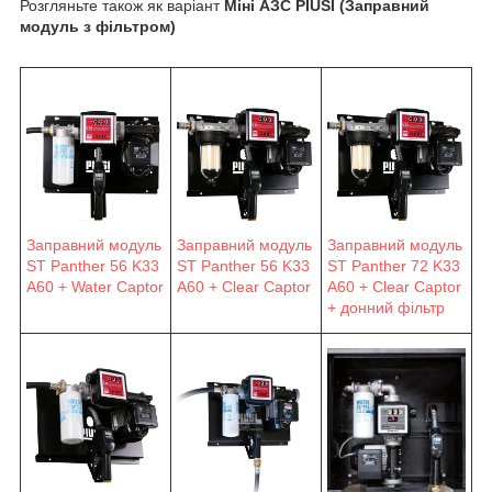
Розгляньте також як варіант
Міні АЗС PIUSI (Заправний
модуль з фільтром)
Заправний модуль
Заправний модуль
Заправний модуль
ST Panther 56 K33
ST Panther 56 K33
ST Panther 72 K33
A60 + Water Captor
A60 + Clear Captor
A60 + Clear Captor
+ донний фільтр