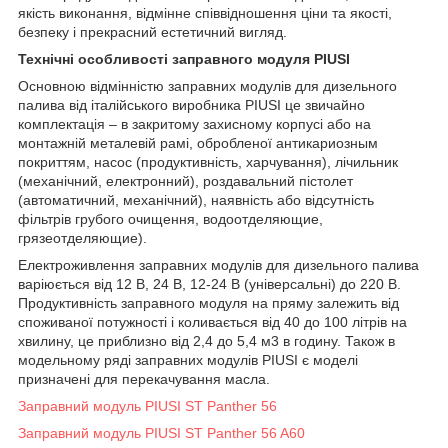
якість виконання, відмінне співвідношення ціни та якості,
безпеку і прекрасний естетичний вигляд.
Технічні особливості заправного модуля PIUSI
Основною відмінністю заправних модулів для дизельного
палива від італійського виробника PIUSI це звичайно
комплектація – в закритому захисному корпусі або на
монтажній металевій рамі, обробленої антикариозным
покриттям, насос (продуктивність, харчування), лічильник
(механічний, електронний), роздавальний пістолет
(автоматичний, механічний), наявність або відсутність
фільтрів грубого очищення, водоотделяющие,
грязеотделяющие).
Електроживлення заправних модулів для дизельного палива
варіюється від 12 В, 24 В, 12-24 В (універсальні) до 220 В.
Продуктивність заправного модуля на пряму залежить від
споживаної потужності і коливається від 40 до 100 літрів на
хвилину, це приблизно від 2,4 до 5,4 м3 в годину. Також в
модельному ряді заправних модулів PIUSI є моделі
призначені для перекачування масла.
Заправний модуль PIUSI ST Panther 56
Заправний модуль PIUSI ST Panther 56 A60