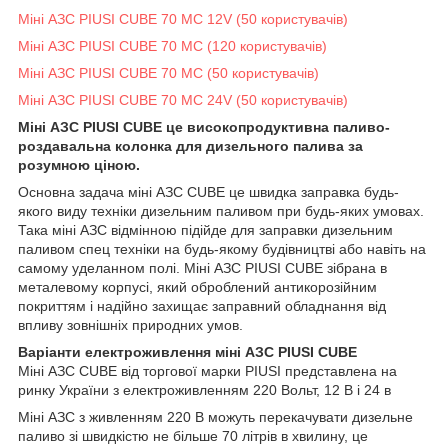
Міні АЗС PIUSI CUBE 70 MC 12V (50 користувачів)
Міні АЗС PIUSI CUBE 70 MC (120 користувачів)
Міні АЗС PIUSI CUBE 70 MC (50 користувачів)
Міні АЗС PIUSI CUBE 70 MC 24V (50 користувачів)
Міні АЗС PIUSI CUBE це високопродуктивна паливо-
роздавальна колонка для дизельного палива за
розумною ціною.
Основна задача міні АЗС CUBE це швидка заправка будь-
якого виду техніки дизельним паливом при будь-яких умовах.
Така міні АЗС відмінною підійде для заправки дизельним
паливом спец техніки на будь-якому будівництві або навіть на
самому уделанном полі. Міні АЗС PIUSI CUBE зібрана в
металевому корпусі, який оброблений антикорозійним
покриттям і надійно захищає заправний обладнання від
впливу зовнішніх природних умов.
Варіанти електроживлення міні АЗС PIUSI CUBE
Міні АЗС CUBE від торгової марки PIUSI представлена на
ринку України з електроживленням 220 Вольт, 12 В і 24 в
Міні АЗС з живленням 220 В можуть перекачувати дизельне
паливо зі швидкістю не більше 70 літрів в хвилину, це