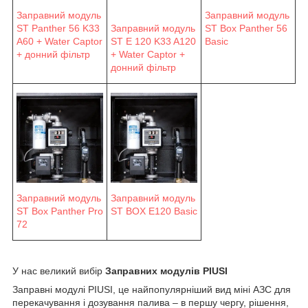
Заправний модуль
Заправний модуль
ST Panther 56 K33
Заправний модуль
ST Box Panther 56
A60 + Water Captor
ST E 120 K33 A120
Basic
+ донний фільтр
+ Water Captor +
донний фільтр
Заправний модуль
Заправний модуль
ST Box Panther Pro
ST BOX E120 Basic
72
У нас великий вибір
Заправних модулів PIUSI
Заправні модулі PIUSI, це найпопулярніший вид міні АЗС для
перекачування і дозування палива – в першу чергу, рішення,