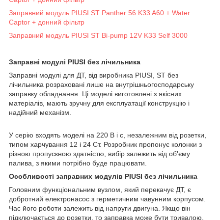
Заправний модуль PIUSI ST Panther 56 K33 A60 + Water
Captor + донний фільтр
Заправний модуль PIUSI ST Bi-pump 12V K33 Self 3000
Заправні модулі PIUSI без лічильника
Заправні модулі для ДТ, від виробника PIUSI, ST без
лічильника розраховані лише на внутрішньогосподарську
заправку обладнання. Ці моделі виготовлені з якісних
матеріалів, мають зручну для експлуатації конструкцію і
надійний механізм.
У серію входять моделі на 220 В і с, незалежним від розетки,
типом харчування 12 і 24 Ст. Розробник пропонує колонки з
різною пропускною здатністю, вибір залежить від об'єму
палива, з якими потрібно буде працювати.
Особливості заправних модулів PIUSI без лічильника
Головним функціональним вузлом, який перекачує ДТ, є
добротний електронасос з герметичним чавунним корпусом.
Час його роботи залежить від напруги двигуна. Якщо він
підключається до розетки, то заправка може бути тривалою,