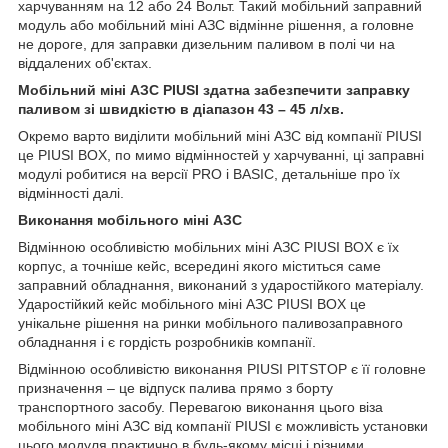
харчуванням на 12 або 24 Вольт. Такий мобільний заправний
модуль або мобільний міні АЗС відмінне рішення, а головне
не дороге, для заправки дизельним паливом в полі чи на
віддалених об'єктах.
Мобільний міні АЗС PIUSI здатна забезпечити заправку
паливом зі швидкістю в діапазон 43 – 45 л/хв.
Окремо варто виділити мобільний міні АЗС від компанії PIUSI
це PIUSI BOX, по мимо відмінностей у харчуванні, ці заправні
модулі робитися на версії PRO і BASIC, детальніше про їх
відмінності далі.
Виконання мобільного міні АЗС
Відмінною особливістю мобільних міні АЗС PIUSI BOX є їх
корпус, а точніше кейс, всередині якого міститься саме
заправний обладнання, виконаний з ударостійкого матеріалу.
Ударостійкий кейс мобільного міні АЗС PIUSI BOX це
унікальне рішення на ринки мобільного паливозаправного
обладнання і є гордість розробників компанії.
Відмінною особливістю виконання PIUSI PITSTOP є її головне
призначення – це відпуск палива прямо з борту
транспортного засобу. Перевагою виконання цього віза
мобільного міні АЗС від компанії PIUSI є можливість установки
цього модуля практично в будь-якому місці і різними