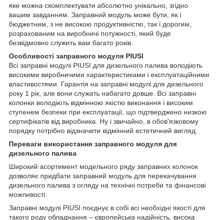
яке можна скомплектувати абсолютно унікально, згідно
вашим завданням. Заправний модуль може бути, як і
бюджетним, з не високою продуктивністю, так і дорогим,
розрахованим на виробничі потужності, який буде
безвідмовно служить вам багато років.
Особливості заправного модуля PIUSI
Всі заправні модулі PIUSI для дизельного палива володіють
високими виробничими характеристиками і експлуатаційними
властивостями. Гарантія на заправні модулі для дизельного
року 1 рік, але вони служать набагато довше. Всі заправні
колонки володіють відмінною якістю виконання і високим
ступенем безпеки при експлуатації, що підтверджено низкою
сертифікатів від виробника. Ну і звичайно, в обов'язковому
порядку потрібно відзначити відмінний естетичний вигляд.
Переваги використання заправного модуля для
дизельного палива
Широкий асортимент модельного ряду заправних колонок
дозволяє придбати заправний модуль для перекачування
дизельного палива з огляду на технічні потреби та фінансові
можливості.
Заправні модулі PIUSI поєднує в собі всі необхідні якості для
такого роду обладнання – європейська надійність, висока