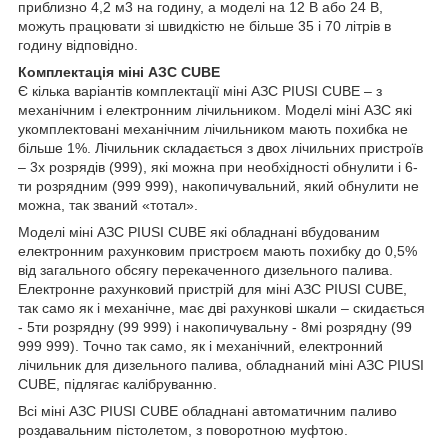
приблизно 4,2 м3 на годину, а моделі на 12 В або 24 В,
можуть працювати зі швидкістю не більше 35 і 70 літрів в
годину відповідно.
Комплектація міні АЗС CUBE
Є кілька варіантів комплектації міні АЗС PIUSI CUBE – з
механічним і електронним лічильником. Моделі міні АЗС які
укомплектовані механічним лічильником мають похибка не
більше 1%. Лічильник складається з двох лічильних пристроїв
– 3х розрядів (999), які можна при необхідності обнулити і 6-
ти розрядним (999 999), накопичувальний, який обнулити не
можна, так званий «тотал».
Моделі міні АЗС PIUSI CUBE які обладнані вбудованим
електронним рахунковим пристроєм мають похибку до 0,5%
від загального обсягу перекаченного дизельного палива.
Електронне рахунковий пристрій для міні АЗС PIUSI CUBE,
так само як і механічне, має дві рахункові шкали – скидається
- 5ти розрядну (99 999) і накопичувальну - 8мі розрядну (99
999 999). Точно так само, як і механічний, електронний
лічильник для дизельного палива, обладнаний міні АЗС PIUSI
CUBE, підлягає калібруванню.
Всі міні АЗС PIUSI CUBE обладнані автоматичним паливо
роздавальним пістолетом, з поворотною муфтою.