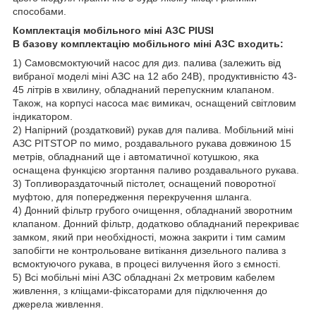
способами.
Комплектація мобільного міні АЗС PIUSI
В базову комплектацію мобільного міні АЗС входить:
1) Самовсмоктуючий насос для диз. палива (залежить від
вибраної моделі міні АЗС на 12 або 24В), продуктивністю 43-
45 літрів в хвилину, обладнаний перепускним клапаном.
Також, на корпусі насоса має вимикач, оснащений світловим
індикатором.
2) Напірний (роздатковий) рукав для палива. Мобільний міні
АЗС PITSTOP по мимо, роздавального рукава довжиною 15
метрів, обладнаний ще і автоматичної котушкою, яка
оснащена функцією згортання паливо роздавального рукава.
3) Топливораздаточный пістолет, оснащений поворотної
муфтою, для попередження перекручення шланга.
4) Донний фільтр грубого очищення, обладнаний зворотним
клапаном. Донний фільтр, додатково обладнаний перекриває
замком, який при необхідності, можна закрити і тим самим
запобігти не контрольоване витікання дизельного палива з
всмоктуючого рукава, в процесі вилучення його з ємності.
5) Всі мобільні міні АЗС обладнані 2х метровим кабелем
живлення, з кліщами-фіксаторами для підключення до
джерела живлення.