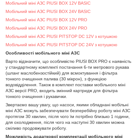
Мобільний міні АЗС PIUSI BOX 12V BASIC
Мобільний міні АЗС PIUSI BOX 24V BASIC
Мобільний міні АЗС PIUSI BOX 12V PRO
Мобільний міні АЗС PIUSI BOX 24V PRO
Мобільний міні АЗС PIUSI PITSTOP DC 12V з котушкою
Мобільний міні АЗС PIUSI PITSTOP DC 24V з котушкою
Особливості мобільного міні АЗС
Варто відзначити, що особливістю PIUSI BOX PRO є наявність
у стандартному комплекті постачання 6-ти метрового рукава
(шланг маслобензостійкий) для всмоктування і фільтра
тонкого очищення палива (30 мікрон), з функцією
водовідділення. Також в комплект поставки мобільного міні
АЗС версії PRO, входить змінний картридж для фільтра
тонкого очищення і рукавички.
Звертаємо вашу увагу, що насоси, якими обладнані мобільні
міні АЗС можуть забезпечувати безперебійну роботу міні АЗС
протягом 30 хвилин, після чого їм потрібно близько 1 години,
для охолодження, після чого на наступні 30 хвилин можна
сміливо продовжувати роботу.
Можливість додаткової комплектації мобільного міні