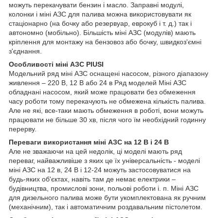
можуть перекачувати бензин і масло. Заправні модулі,
колонки і міні АЗС для палива можна використовувати як
стаціонарно (на бочку або резервуар, еврокуб і т. д.) так і
автономно (мобільно). Більшість міні АЗС (модулів) мають
кріплення для монтажу на бензовоз або бочку, швидкоз'ємні
з'єднання.
Особливості міні АЗС PIUSI
Модельний ряд міні АЗС оснащені насосом, різного діапазону
живлення – 220 В, 12 В або 24 в Ряд моделей Міні АЗС
обладнані насосом, який може працювати без обмеження
часу роботи тому перекачують не обмежена кількість палива.
Але не які, все-таки мають обмеження в роботі, вони можуть
працювати не більше 30 хв, після чого їм необхідний годинну
перерву.
Переваги використання міні АЗС на 12 В і 24 В
Але не зважаючи на цей недолік, ці моделі мають ряд
переваг, найважливіше з яких це їх універсальність - моделі
міні АЗС на 12 в, 24 В і 12-24 можуть застосовуватися на
будь-яких об'єктах, навіть там де немає електрики –
будівництва, промислові зони, польові роботи і. п. Міні АЗС
для дизельного палива може бути укомплектована як ручним
(механічним), так і автоматичним роздавальним пістолетом.