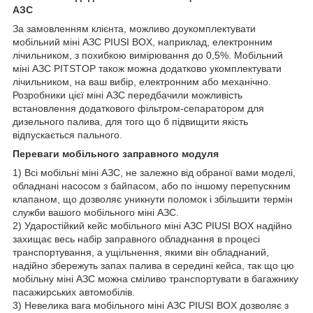
АЗС
За замовленням клієнта, можливо доукомплектувати
мобільний міні АЗС PIUSI BOX, наприклад, електронним
лічильником, з похибкою вимірювання до 0,5%. Мобільний
міні АЗС PITSTOP також можна додатково укомплектувати
лічильником, на ваш вибір, електронним або механічно.
Розробники цієї міні АЗС передбачили можливість
встановлення додаткового фільтром-сепаратором для
дизельного палива, для того що б підвищити якість
відпускається пального.
Переваги мобільного заправного модуля
1) Всі мобільні міні АЗС, не залежно від обраної вами моделі,
обладнані насосом з байпасом, або по іншому перепускним
клапаном, що дозволяє уникнути поломок і збільшити термін
служби вашого мобільного міні АЗС.
2) Ударостійкий кейс мобільного міні АЗС PIUSI BOX надійно
захищає весь набір заправного обладнання в процесі
транспортування, а ущільнення, якими він обладнаний,
надійно збережуть запах палива в середині кейса, так що цю
мобільну міні АЗС можна сміливо транспортувати в багажнику
пасажирських автомобілів.
3) Невелика вага мобільного міні АЗС PIUSI BOX дозволяє з