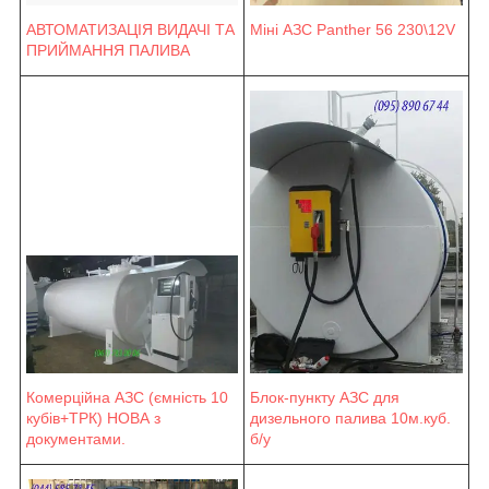
Міні АЗС Panther 56 230\12V
АВТОМАТИЗАЦІЯ ВИДАЧІ ТА
ПРИЙМАННЯ ПАЛИВА
Блок-пункту АЗС для
Комерційна АЗС (ємність 10
дизельного палива 10м.куб.
кубів+ТРК) НОВА з
б/у
документами.