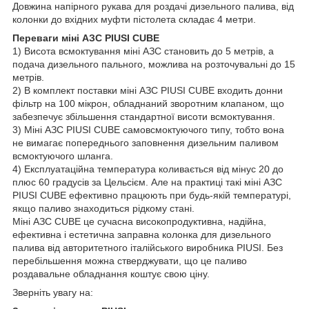
Довжина напірного рукава для роздачі дизельного палива, від
колонки до вхідних муфти пістолета складає 4 метри.
Переваги міні АЗС PIUSI CUBE
1) Висота всмоктування міні АЗС становить до 5 метрів, а
подача дизельного пального, можлива на розточувальні до 15
метрів.
2) В комплект поставки міні АЗС PIUSI CUBE входить донни
фільтр на 100 мікрон, обладнаний зворотним клапаном, що
забезпечує збільшення стандартної висоти всмоктування.
3) Міні АЗС PIUSI CUBE самовсмоктуючого типу, тобто вона
не вимагає попереднього заповнення дизельним паливом
всмоктуючого шланга.
4) Експлуатаційна температура коливається від мінус 20 до
плюс 60 градусів за Цельсієм. Але на практиці такі міні АЗС
PIUSI CUBE ефективно працюють при будь-якій температурі,
якщо паливо знаходиться рідкому стані.
Міні АЗС CUBE це сучасна високопродуктивна, надійна,
ефективна і естетична заправна колонка для дизельного
палива від авторитетного італійського виробника PIUSI. Без
перебільшення можна стверджувати, що це паливо
роздавальне обладнання коштує свою ціну.
Зверніть увагу на: