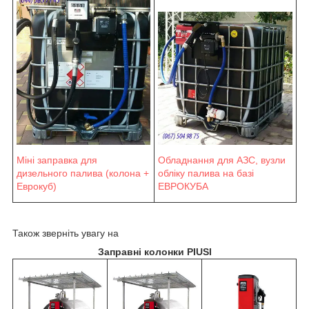
Міні заправка для
Обладнання для АЗС, вузли
дизельного палива (колона +
обліку палива на базі
Еврокуб)
ЕВРОКУБА
Також зверніть увагу на
Заправні колонки PIUSI