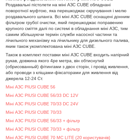
Роздавальні пістолети на міні АЗС CUBE обладнані
поворотної муфтою, яка перешкоджає скручування і мелю
роздавального шланга. Всі міні АЗС CUBE оснащені донним
фільтром грубої очистки, який перешкоджає поправению
крупного сміття далі по системі в обладнання міні АЗС, тим
самим збільшуючи термін служби насосної частини та
лічильного механізму на лічильнику для дизельного палива,
яким також укомплектована міні АЗС CUBE.
Також в комплект поставки міні АЗС CUBE входить напірний
рукав, довжина якого 4ре метра, він обтиснутий
(обрисованный) фітингами з двох сторін, і провід живлення,
або проводи з кліщами-фіксаторами для живлення від
джерела 12-24 Ст.
Міні АЗС PIUSI CUBE 56
Міні АЗС PIUSI CUBE 56/33 DC 12V
Міні АЗС PIUSI CUBE 70/33 DC 24V
Міні АЗС PIUSI CUBE 70/33
Міні АЗС PIUSI CUBE 56/33 + фільтр
Міні АЗС PIUSI CUBE 70/33 + фільтр
Міні АЗС PIUSI CUBE 70 MC LITE (20 користувачів)