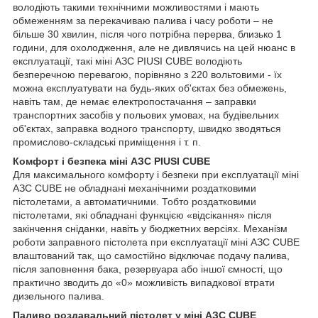
володіють такими технічними можливостями і мають
обмеженням за перекачиваю палива і часу роботи – не
більше 30 хвилин, після чого потрібна перерва, близько 1
години, для охолодження, але не дивлячись на цей нюанс в
експлуатації, такі міні АЗС PIUSI CUBE володіють
безперечною перевагою, порівняно з 220 вольтовими - їх
можна експлуатувати на будь-яких об'єктах без обмежень,
навіть там, де немає електропостачання – заправки
транспортних засобів у польових умовах, на будівельних
об'єктах, заправка водного транспорту, швидко зводяться
промислово-складські приміщення і т. п.
Комфорт і безпека міні АЗС PIUSI CUBE
Для максимального комфорту і безпеки при експлуатації міні
АЗС CUBE не обладнані механічними роздатковими
пістолетами, а автоматичними. Тобто роздатковими
пістолетами, які обладнані функцією «відсікання» після
закінчення сніданки, навіть у бюджетних версіях. Механізм
роботи заправного пістолета при експлуатації міні АЗС CUBE
влаштований так, що самостійно відключає подачу палива,
після заповнення бака, резервуара або іншої ємності, що
практично зводить до «0» можливість випадкової втрати
дизельного палива.
Паливо роздавальний пістолет у міні АЗС CUBE