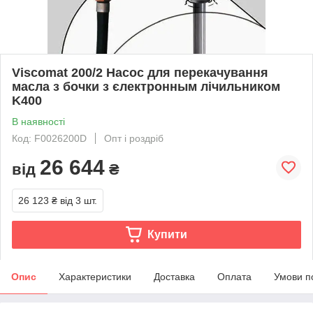
Viscomat 200/2 Насос для перекачування
масла з бочки з єлектронным лічильником
K400
В наявності
Код: F0026200D
Опт і роздріб
26 644
від
₴
26 123 ₴
від 3 шт.
Купити
Опис
Характеристики
Доставка
Оплата
Умови п